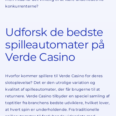
konkurrenterne?
Udforsk de bedste
spilleautomater på
Verde Casino
Hvorfor kommer spillere til Verde Casino for deres
slotoplevelse? Det er den utrolige variation og
kvalitet af spilleautomater, der får brugerne til at
returnere. Verde Casino tilbyder en speciel samling af
toptitler fra branchens bedste udviklere, hvilket lover,
at hvert spin er underholdende. Fra traditionelle