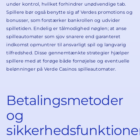
under kontrol, hvilket forhindrer unødvendige tab.
Spillere bør også benytte sig af Verdes promotions og
bonusser, som forstærker bankrollen og udvider
spilletiden. Endelig er tålmodighed nøglen; at anse
spilleautomater som sjov snarere end garanteret
indkomst opmuntrer til ansvarligt spil og langvarig
tilfredshed. Disse gennemtænkte strategier hjælper
spillere med at forøge både fornøjelse og eventuelle
belønninger på Verde Casinos spilleautomater.
Betalingsmetoder
og
sikkerhedsfunktione