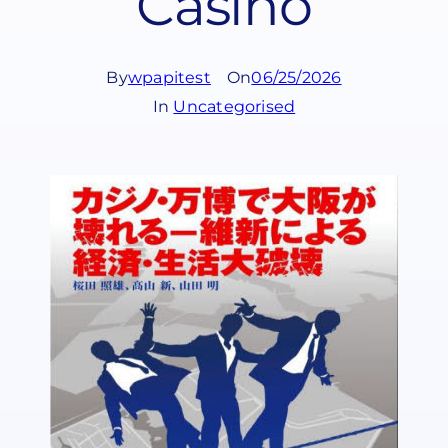
Casino
By
wpapitest
On
06/25/2026
In
Uncategorised