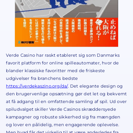
Verde Casino har raskt etableret sig som Danmarks
favorit platform for online spilleautomater, hvor de
blander klassiske favoritter med de friskeste
udgivelser fra branchens bedste
https://verdekaszino.org/da/
. Det elegante design og
den brugervenlige opsætning gør det let og bekvemt
at få adgang til en omfattende samling af spil. Ud over
spiludvalget skiller Verde Casinos skræddersyede
kampagner og robuste sikkerhed sig fra mængden
og lover en pålidelig, men engagerende oplevelse.
Men hvad får det virkelig til at være anderledes fra