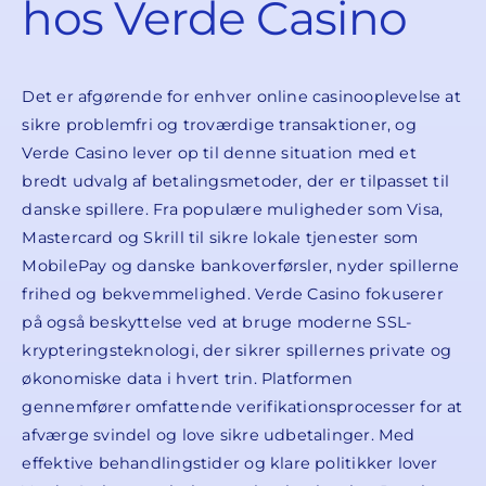
hos Verde Casino
Det er afgørende for enhver online casinooplevelse at
sikre problemfri og troværdige transaktioner, og
Verde Casino lever op til denne situation med et
bredt udvalg af betalingsmetoder, der er tilpasset til
danske spillere. Fra populære muligheder som Visa,
Mastercard og Skrill til sikre lokale tjenester som
MobilePay og danske bankoverførsler, nyder spillerne
frihed og bekvemmelighed. Verde Casino fokuserer
på også beskyttelse ved at bruge moderne SSL-
krypteringsteknologi, der sikrer spillernes private og
økonomiske data i hvert trin. Platformen
gennemfører omfattende verifikationsprocesser for at
afværge svindel og love sikre udbetalinger. Med
effektive behandlingstider og klare politikker lover