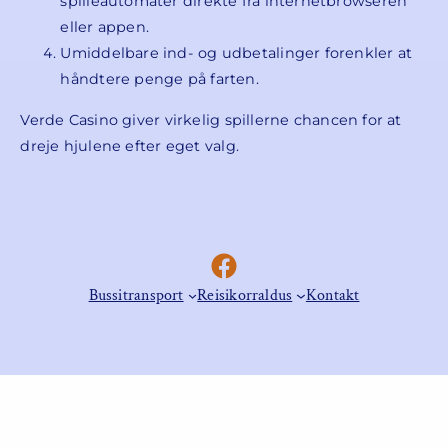
spilleautomater direkte fra internetbrowseren
eller appen.
Umiddelbare ind- og udbetalinger forenkler at
håndtere penge på farten.
Verde Casino giver virkelig spillerne chancen for at
dreje hjulene efter eget valg.
Facebook
Bussitransport
Reisikorraldus
Kontakt