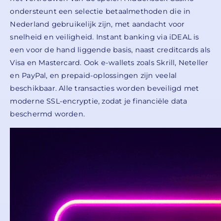
ondersteunt een selectie betaalmethoden die in
Nederland gebruikelijk zijn, met aandacht voor
snelheid en veiligheid. Instant banking via iDEAL is
een voor de hand liggende basis, naast creditcards als
Visa en Mastercard. Ook e-wallets zoals Skrill, Neteller
en PayPal, en prepaid-oplossingen zijn veelal
beschikbaar. Alle transacties worden beveiligd met
moderne SSL-encryptie, zodat je financiële data
beschermd worden.