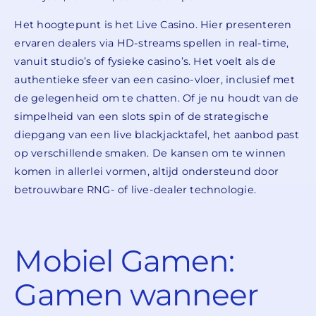
Het hoogtepunt is het Live Casino. Hier presenteren
ervaren dealers via HD-streams spellen in real-time,
vanuit studio’s of fysieke casino’s. Het voelt als de
authentieke sfeer van een casino-vloer, inclusief met
de gelegenheid om te chatten. Of je nu houdt van de
simpelheid van een slots spin of de strategische
diepgang van een live blackjacktafel, het aanbod past
op verschillende smaken. De kansen om te winnen
komen in allerlei vormen, altijd ondersteund door
betrouwbare RNG- of live-dealer technologie.
Mobiel Gamen:
Gamen wanneer