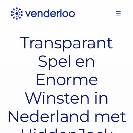
Skip
to
content
Transparant
Spel en
Enorme
Winsten in
Nederland met