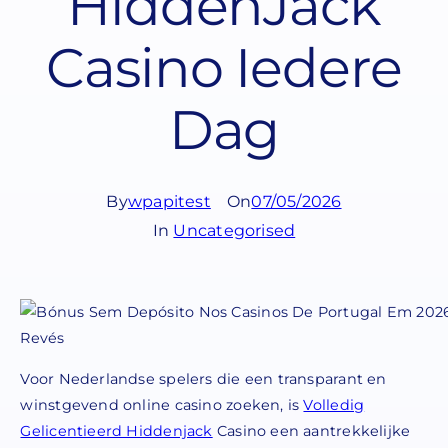
HiddenJack
Casino Iedere
Dag
By
wpapitest
On
07/05/2026
In
Uncategorised
Voor Nederlandse spelers die een transparant en
winstgevend online casino zoeken, is
Volledig
Gelicentieerd Hiddenjack
Casino een aantrekkelijke