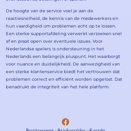
De hoogte van de service voel je aan de
reactiesnelheid, de kennis van de medewerkers en
hun vaardigheid om problemen echt op te lossen.
Een sterke supportafdeling verwerkt verzoeken snel
af en praat open over eventuele issues. Voor
Nederlandse spelers is ondersteuning in het
Nederlands een belangrijk pluspunt. Het waarborgt
voor nuance en duidelijkheid. De aanwezigheid van
een sterke klantenservice biedt het vertrouwen dat
problemen correct en efficiënt worden opgelost. Dat
benadrukt de integriteit van het hele platform.
Facebook
Bussitransport
Reisikorraldus
Kontakt