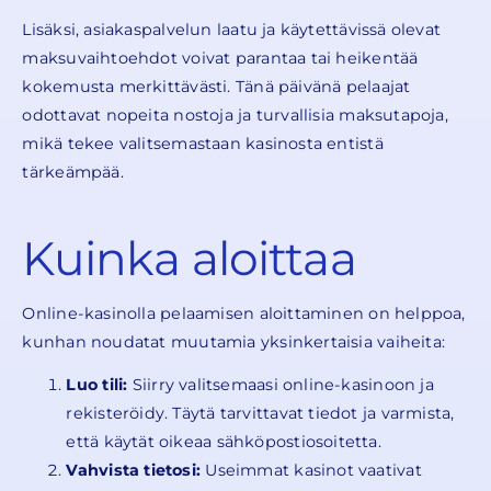
Lisäksi, asiakaspalvelun laatu ja käytettävissä olevat
maksuvaihtoehdot voivat parantaa tai heikentää
kokemusta merkittävästi. Tänä päivänä pelaajat
odottavat nopeita nostoja ja turvallisia maksutapoja,
mikä tekee valitsemastaan kasinosta entistä
tärkeämpää.
Kuinka aloittaa
Online-kasinolla pelaamisen aloittaminen on helppoa,
kunhan noudatat muutamia yksinkertaisia vaiheita:
Luo tili:
Siirry valitsemaasi online-kasinoon ja
rekisteröidy. Täytä tarvittavat tiedot ja varmista,
että käytät oikeaa sähköpostiosoitetta.
Vahvista tietosi:
Useimmat kasinot vaativat