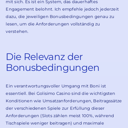
mit sich. Es ist ein System, das dauerhaftes
Engagement belohnt. Ich empfehle jedoch jederzeit
dazu, die jeweiligen Bonusbedingungen genau zu
lesen, um die Anforderungen vollständig zu
verstehen.
Die Relevanz der
Bonusbedingungen
Ein verantwortungsvoller Umgang mit Boni ist
essentiell. Bei Golisimo Casino sind die wichtigsten
Konditionen wie Umsatzanforderungen, Beitragssätze
der verschiedenen Spiele zur Erfüllung dieser
Anforderungen (Slots zählen meist 100%, während
Tischspiele weniger beitragen) und maximale