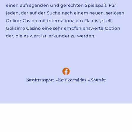
einen aufregenden und gerechten Spielspaß. Für
jeden, der auf der Suche nach einem neuen, seriösen
Online-Casino mit internationalem Flair ist, stellt
Golisimo Casino eine sehr empfehlenswerte Option
dar, die es wert ist, erkundet zu werden.
Facebook
Bussitransport
Reisikorraldus
Kontakt