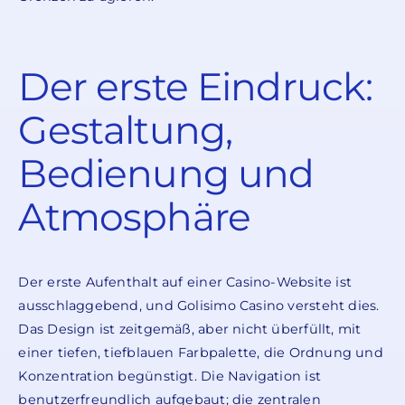
Der erste Eindruck:
Gestaltung,
Bedienung und
Atmosphäre
Der erste Aufenthalt auf einer Casino-Website ist
ausschlaggebend, und Golisimo Casino versteht dies.
Das Design ist zeitgemäß, aber nicht überfüllt, mit
einer tiefen, tiefblauen Farbpalette, die Ordnung und
Konzentration begünstigt. Die Navigation ist
benutzerfreundlich aufgebaut; die zentralen