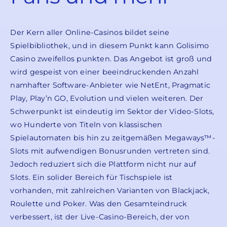
Der Kern aller Online-Casinos bildet seine
Spielbibliothek, und in diesem Punkt kann Golisimo
Casino zweifellos punkten. Das Angebot ist groß und
wird gespeist von einer beeindruckenden Anzahl
namhafter Software-Anbieter wie NetEnt, Pragmatic
Play, Play’n GO, Evolution und vielen weiteren. Der
Schwerpunkt ist eindeutig im Sektor der Video-Slots,
wo Hunderte von Titeln von klassischen
Spielautomaten bis hin zu zeitgemäßen Megaways™-
Slots mit aufwendigen Bonusrunden vertreten sind.
Jedoch reduziert sich die Plattform nicht nur auf
Slots. Ein solider Bereich für Tischspiele ist
vorhanden, mit zahlreichen Varianten von Blackjack,
Roulette und Poker. Was den Gesamteindruck
verbessert, ist der Live-Casino-Bereich, der von