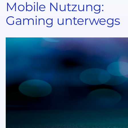
Mobile Nutzung:
Gaming unterwegs