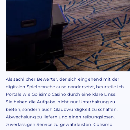
Als sachlicher Bewerter, der sich eingehend mit der
digitalen Spielbranche auseinandersetzt, beurteile ich
Portale wie Golisimo Casino durch eine klare Linse:
Sie haben die Aufgabe, nicht nur Unterhaltung zu
bieten, sondern auch Glaubwürdigkeit zu schaffen,
Abwechslung zu liefern und einen reibungslosen,
zuverlässigen Service zu gewährleisten. Golisimo