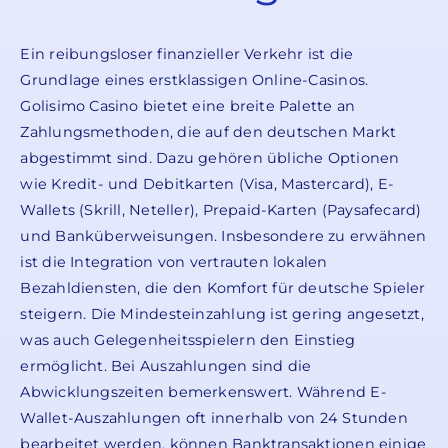
Ein reibungsloser finanzieller Verkehr ist die
Grundlage eines erstklassigen Online-Casinos.
Golisimo Casino bietet eine breite Palette an
Zahlungsmethoden, die auf den deutschen Markt
abgestimmt sind. Dazu gehören übliche Optionen
wie Kredit- und Debitkarten (Visa, Mastercard), E-
Wallets (Skrill, Neteller), Prepaid-Karten (Paysafecard)
und Banküberweisungen. Insbesondere zu erwähnen
ist die Integration von vertrauten lokalen
Bezahldiensten, die den Komfort für deutsche Spieler
steigern. Die Mindesteinzahlung ist gering angesetzt,
was auch Gelegenheitsspielern den Einstieg
ermöglicht. Bei Auszahlungen sind die
Abwicklungszeiten bemerkenswert. Während E-
Wallet-Auszahlungen oft innerhalb von 24 Stunden
bearbeitet werden, können Banktransaktionen einige