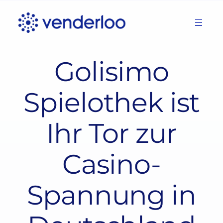
Skip
to
content
Golisimo
Spielothek ist
Ihr Tor zur
Casino-
Spannung in