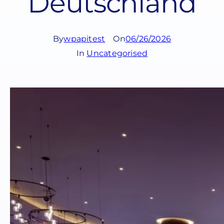
Deutschland
By
wpapitest
On
06/26/2026
In
Uncategorised