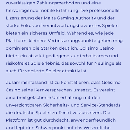
zuverlässigen Zahlungsmethoden und eine
hervorragende mobile Erfahrung. Die professionelle
Lizenzierung der Malta Gaming Authority und der
starke Fokus auf verantwortungsbewusstes Spielen
bieten ein sicheres Umfeld. Während es, wie jede
Plattform, kleinere Verbesserungspunkte geben mag,
dominieren die Stärken deutlich. Golisimo Casino
bietet ein absolut gediegenes, unterhaltsames und
risikofreies Spielerlebnis, das sowohl für Neulinge als
auch für versierte Spieler attraktiv ist.
Zusammenfassend ist zu konstatieren, dass Golisimo
Casino seine Kernversprechen umsetzt. Es vereint
eine breitgefächerte Unterhaltung mit den
unverzichtbaren Sicherheits- und Service-Standards,
die deutsche Spieler zu Recht voraussetzen. Die
Plattform ist gut durchdacht, anwenderfreundlich
und legt den Schwerpunkt auf das Wesentliche: