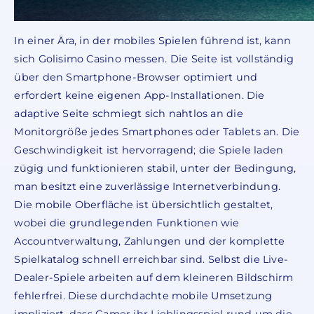
In einer Ära, in der mobiles Spielen führend ist, kann
sich Golisimo Casino messen. Die Seite ist vollständig
über den Smartphone-Browser optimiert und
erfordert keine eigenen App-Installationen. Die
adaptive Seite schmiegt sich nahtlos an die
Monitorgröße jedes Smartphones oder Tablets an. Die
Geschwindigkeit ist hervorragend; die Spiele laden
zügig und funktionieren stabil, unter der Bedingung,
man besitzt eine zuverlässige Internetverbindung.
Die mobile Oberfläche ist übersichtlich gestaltet,
wobei die grundlegenden Funktionen wie
Accountverwaltung, Zahlungen und der komplette
Spielkatalog schnell erreichbar sind. Selbst die Live-
Dealer-Spiele arbeiten auf dem kleineren Bildschirm
fehlerfrei. Diese durchdachte mobile Umsetzung
impliziert, dass Gamer ihr Lieblingsspiel rund um die