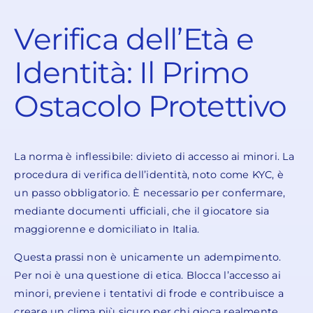
Verifica dell’Età e
Identità: Il Primo
Ostacolo Protettivo
La norma è inflessibile: divieto di accesso ai minori. La
procedura di verifica dell’identità, noto come KYC, è
un passo obbligatorio. È necessario per confermare,
mediante documenti ufficiali, che il giocatore sia
maggiorenne e domiciliato in Italia.
Questa prassi non è unicamente un adempimento.
Per noi è una questione di etica. Blocca l’accesso ai
minori, previene i tentativi di frode e contribuisce a
creare un clima più sicuro per chi gioca realmente.