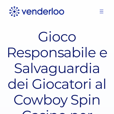
Skip
to
content
Gioco
Responsabile e
Salvaguardia
dei Giocatori al
Cowboy Spin