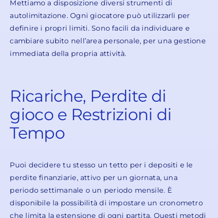
Mettiamo a disposizione diversi strumenti di
autolimitazione. Ogni giocatore può utilizzarli per
definire i propri limiti. Sono facili da individuare e
cambiare subito nell’area personale, per una gestione
immediata della propria attività.
Ricariche, Perdite di
gioco e Restrizioni di
Tempo
Puoi decidere tu stesso un tetto per i depositi e le
perdite finanziarie, attivo per un giornata, una
periodo settimanale o un periodo mensile. È
disponibile la possibilità di impostare un cronometro
che limita la estensione di ogni partita. Questi metodi