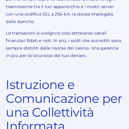
trasmissione tra il tuo apparecchio e i nostri server
con una codifica SSL a 256-bit, la stessa impiegata
dalle banche.
Le transazioni si svolgono solo attraverso canali
finanziari fidati e noti. In più, i soldi che accrediti sono
sempre distinti dalle risorse del casino. Una garanzia
in più per la sicurezza del tuo denaro.
Istruzione e
Comunicazione per
una Collettività
Informata