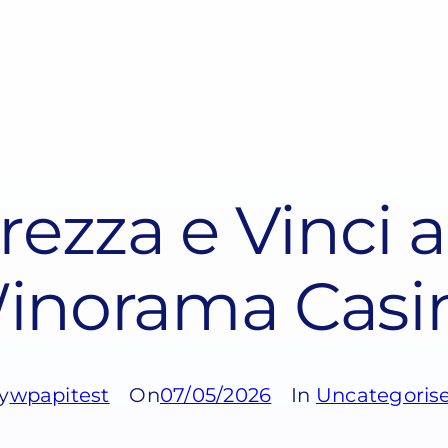
rezza e Vinci 
inorama Casi
y
wpapitest
On
07/05/2026
In
Uncategoris