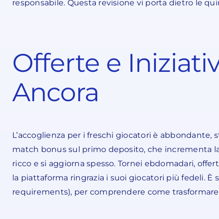
responsabile. Questa revisione vi porta dietro le quint
Offerte e Iniziat
Ancora
L’accoglienza per i freschi giocatori è abbondante, 
match bonus sul primo deposito, che incrementa la 
ricco e si aggiorna spesso. Tornei ebdomadari, offerte
la piattaforma ringrazia i suoi giocatori più fedeli
requirements), per comprendere come trasformare i 