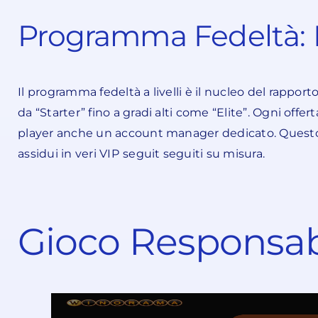
Programma Fedeltà: Pri
Il programma fedeltà a livelli è il nucleo del rappo
da “Starter” fino a gradi alti come “Elite”. Ogni offert
player anche un account manager dedicato. Questo s
assidui in veri VIP seguit seguiti su misura.
Gioco Responsabil