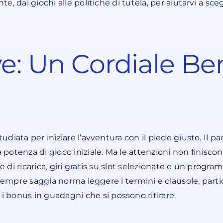
e, dai giochi alle politiche di tutela, per aiutarvi a sceg
ive: Un Cordiale B
studiata per iniziare l’avventura con il piede giusto. I
potenza di gioco iniziale. Ma le attenzioni non finisc
 di ricarica, giri gratis su slot selezionate e un progra
. È sempre saggia norma leggere i termini e clausole, p
bonus in guadagni che si possono ritirare.