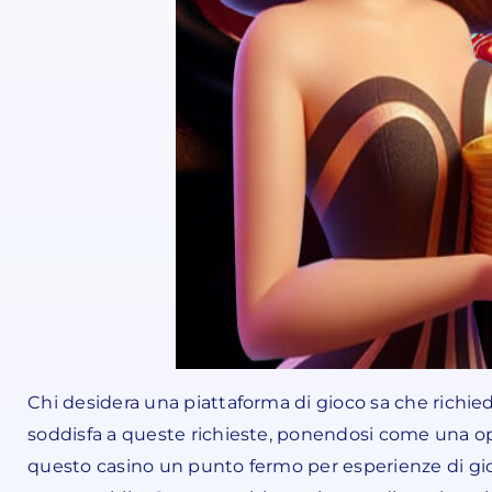
Chi desidera una piattaforma di gioco sa che richiede
soddisfa a queste richieste, ponendosi come una opzi
questo casino un punto fermo per esperienze di gioc