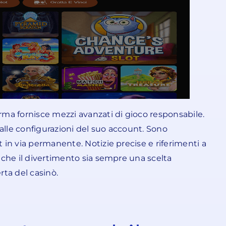
ma fornisce mezzi avanzati di gioco responsabile.
dalle configurazioni del suo account. Sono
in via permanente. Notizie precise e riferimenti a
 che il divertimento sia sempre una scelta
rta del casinò.