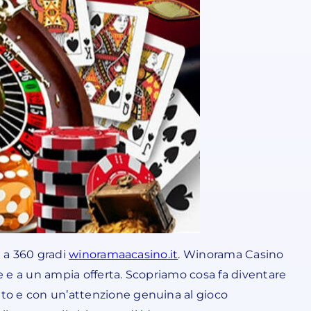
a a 360 gradi
winoramaacasino.it
. Winorama Casino
e e a un ampia offerta. Scopriamo cosa fa diventare
ato e con un’attenzione genuina al gioco