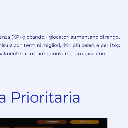
ienza (XP) giocando, i giocatori aumentano di rango,
sura con termini migliori, ritiri più celeri, e per i top
almente la costanza, convertendo i giocatori
 Prioritaria