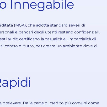
o Innegabile
editata (MGA), che adotta standard severi di
ersonali e bancari degli utenti restano confidenziali.
audit certificano la casualità e l’imparzialità di
 al centro di tutto, per creare un ambiente dove ci
Rapidi
 prelevare. Dalle carte di credito più comuni come