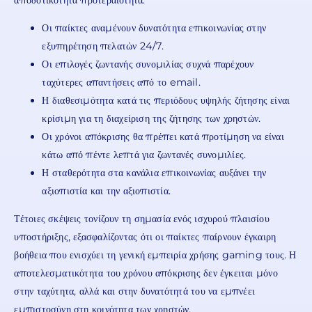
Οι παίκτες αναμένουν δυνατότητα επικοινωνίας στην
εξυπηρέτηση πελατών 24/7.
Οι επιλογές ζωντανής συνομιλίας συχνά παρέχουν
ταχύτερες απαντήσεις από το email.
Η διαθεσιμότητα κατά τις περιόδους υψηλής ζήτησης είναι
κρίσιμη για τη διαχείριση της ζήτησης των χρηστών.
Οι χρόνοι απόκρισης θα πρέπει κατά προτίμηση να είναι
κάτω από πέντε λεπτά για ζωντανές συνομιλίες.
Η σταθερότητα στα κανάλια επικοινωνίας αυξάνει την
αξιοπιστία και την αξιοπιστία.
Τέτοιες σκέψεις τονίζουν τη σημασία ενός ισχυρού πλαισίου
υποστήριξης, εξασφαλίζοντας ότι οι παίκτες παίρνουν έγκαιρη
βοήθεια που ενισχύει τη γενική εμπειρία χρήσης gaming τους. Η
αποτελεσματικότητα του χρόνου απόκρισης δεν έγκειται μόνο
στην ταχύτητα, αλλά και στην δυνατότητά του να εμπνέει
εμπιστοσύνη στη κοινότητα των χρηστών.