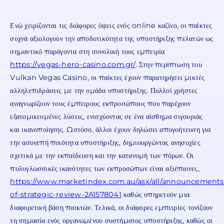
Ενώ χειρίζονται τις διάφορες όψεις ενός online καζίνο, οι παίκτες
συχνά αξιολογούν την αποδοτικότητα της υποστήριξης πελατών ως
σημαντικό παράγοντα στη συνολική τους εμπειρία
https://vegas-hero-casino.com.gr/
. Στην περίπτωση του
Vulkan Vegas Casino, οι παίκτες έχουν παρατηρήσει μικτές
αλληλεπιδράσεις με την ομάδα υποστήριξης. Πολλοί χρήστες
αναγνωρίζουν τους έμπειρους εκπροσώπους που παρέχουν
εξατομικευμένες λύσεις, ενισχύοντας σε ένα αίσθημα σιγουριάς
και ικανοποίησης. Ωστόσο, άλλοι έχουν δηλώσει απογοήτευση για
την ασυνεπή ποιότητα υποστήριξης, δημιουργώντας ανησυχίες
σχετικά με την εκπαίδευση και την κατανομή των πόρων. Οι
πολυγλωσσικές ικανότητες των εκπροσώπων είναι αξιέπαινες,
https://www.marketindex.com.au/asx/all/announcements
of-strategic-review-2A1578041
καθώς υπηρετούν μια
διαφορετική βάση παικτών. Τελικά, οι διάφορες εμπειρίες τονίζουν
τη σημασία ενός οργανωμένου συστήματος υποστήριξης, καθώς οι