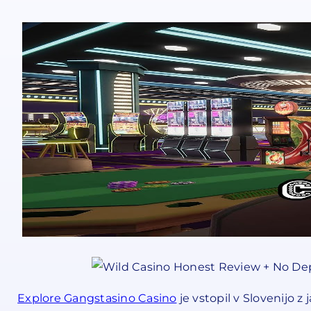
Explore Gangstasino Casino
je vstopil v Slovenijo z 