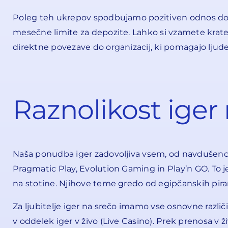
Poleg teh ukrepov spodbujamo pozitiven odnos do ig
mesečne limite za depozite. Lahko si vzamete kratek 
direktne povezave do organizacij, ki pomagajo ljude
Raznolikost iger
Naša ponudba iger zadovoljiva vsem, od navdušencev
Pragmatic Play, Evolution Gaming in Play’n GO. To je
na stotine. Njihove teme gredo od egipčanskih piram
Za ljubitelje iger na srečo imamo vse osnovne različ
v oddelek iger v živo (Live Casino). Prek prenosa v ž