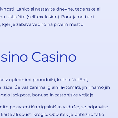
vnosti. Lahko si nastavite dnevne, tedenske ali
no izključite (self-exclusion). Ponujamo tudi
e, kjer je zabava vedno na prvem mestu.
asino Casino
mo z uglednimi ponudniki, kot so NetEnt,
izide. Če vas zanima igralni avtomati, jih imamo jih
ajo jackpote, bonuse in zastonjske vrtljaje.
enite po avtentično igralniško vzdušje, se odpravite
 karte ali spusti kroglo. Občutek je približno tako