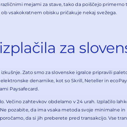
azličnimi mejami za stave, tako da poiščejo primerno ta
s ob vsakokratnem obisku pričakuje nekaj svežega.
izplačila za sloven
zkušnje. Zato smo za slovenske igralce pripravili paleto
 elektronske denarnike, kot so Skrill, Neteller in ecoP
ami Paysafecard.
lo. Večino zahtevkov obdelamo v 24 urah. Izplačilo lahko
t. Ne pozabite, da ima vsaka metoda svoje minimalne in
poročamo, da si jih preberete pred transakcijo. Vse tra