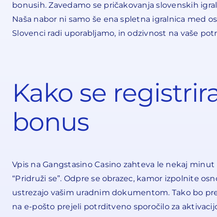
bonusih. Zavedamo se pričakovanja slovenskih igralce
Naša nabor ni samo še ena spletna igralnica med osta
Slovenci radi uporabljamo, in odzivnost na vaše potr
Kako se registrira
bonus
Vpis na Gangstasino Casino zahteva le nekaj minut in
“Pridruži se”. Odpre se obrazec, kamor izpolnite osn
ustrezajo vašim uradnim dokumentom. Tako bo preve
na e-pošto prejeli potrditveno sporočilo za aktivaci