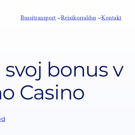
Bussitransport
Reisikorraldus
Kontakt
 svoj bonus v
no Casino
ed