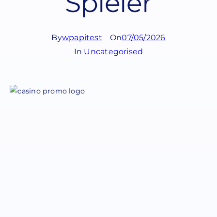
Spieler
By
wpapitest
On
07/05/2026
In
Uncategorised