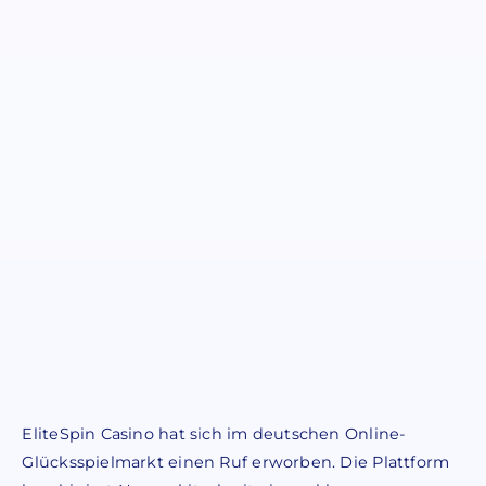
EliteSpin Casino hat sich im deutschen Online-
Glücksspielmarkt einen Ruf erworben. Die Plattform