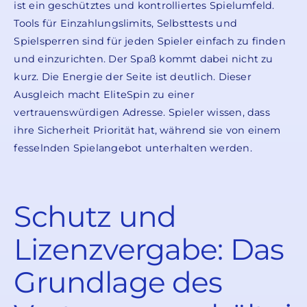
ist ein geschütztes und kontrolliertes Spielumfeld.
Tools für Einzahlungslimits, Selbsttests und
Spielsperren sind für jeden Spieler einfach zu finden
und einzurichten. Der Spaß kommt dabei nicht zu
kurz. Die Energie der Seite ist deutlich. Dieser
Ausgleich macht EliteSpin zu einer
vertrauenswürdigen Adresse. Spieler wissen, dass
ihre Sicherheit Priorität hat, während sie von einem
fesselnden Spielangebot unterhalten werden.
Schutz und
Lizenzvergabe: Das
Grundlage des