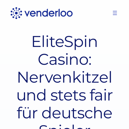
Skip
to
content
EliteSpin
Casino:
Nervenkitzel
und stets fair
für deutsche