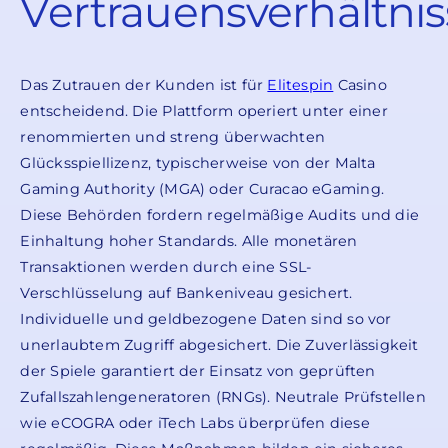
Vertrauensverhältnis
Das Zutrauen der Kunden ist für
Elitespin
Casino
entscheidend. Die Plattform operiert unter einer
renommierten und streng überwachten
Glücksspiellizenz, typischerweise von der Malta
Gaming Authority (MGA) oder Curacao eGaming.
Diese Behörden fordern regelmäßige Audits und die
Einhaltung hoher Standards. Alle monetären
Transaktionen werden durch eine SSL-
Verschlüsselung auf Bankeniveau gesichert.
Individuelle und geldbezogene Daten sind so vor
unerlaubtem Zugriff abgesichert. Die Zuverlässigkeit
der Spiele garantiert der Einsatz von geprüften
Zufallszahlengeneratoren (RNGs). Neutrale Prüfstellen
wie eCOGRA oder iTech Labs überprüfen diese