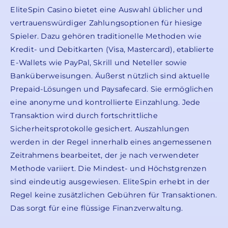
EliteSpin Casino bietet eine Auswahl üblicher und
vertrauenswürdiger Zahlungsoptionen für hiesige
Spieler. Dazu gehören traditionelle Methoden wie
Kredit- und Debitkarten (Visa, Mastercard), etablierte
E-Wallets wie PayPal, Skrill und Neteller sowie
Banküberweisungen. Äußerst nützlich sind aktuelle
Prepaid-Lösungen und Paysafecard. Sie ermöglichen
eine anonyme und kontrollierte Einzahlung. Jede
Transaktion wird durch fortschrittliche
Sicherheitsprotokolle gesichert. Auszahlungen
werden in der Regel innerhalb eines angemessenen
Zeitrahmens bearbeitet, der je nach verwendeter
Methode variiert. Die Mindest- und Höchstgrenzen
sind eindeutig ausgewiesen. EliteSpin erhebt in der
Regel keine zusätzlichen Gebühren für Transaktionen.
Das sorgt für eine flüssige Finanzverwaltung.