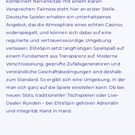
kombiniert Nervenkitzel mit einem klaren
Versprechen: Fairness steht hier an erster Stelle.
Deutsche Spieler erhalten ein unterhaltsames
Angebot, das die Atmosphäre eines echten Casinos
widerspiegelt, und können sich dabei auf eine
regulierte und vertrauenswürdige Umgebung
verlassen. EliteSpin setzt langfristigen Spielspaß auf
einem Fundament aus Transparenz auf. Moderne
Verschlüsselung, geprüfte Zufallsgeneratoren und
verständliche Geschäftsbedingungen sind deshalb
zum Standard. So ergibt sich eine Umgebung, in der
man sich ganz auf die Spiele einstellen kann. Ob bei
neuen Slots, traditionellen Tischspielen oder Live-
Dealer-Runden – bei EliteSpin gehören Adrenalin
und Integrität Hand in Hand.