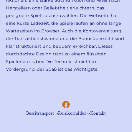
Aktionen. Eine starke Suchfunktion und Filter nach
Herstellern oder Beliebtheit erleichtern, das
geeignete Spiel zu auszuwählen. Die Webseite hat
eine kurze Ladezeit, die Spiele laufen an ohne lange
Wartezeiten im Browser. Auch die Kontoverwaltung,
die Transaktionshistorie und die Bonusübersicht sind
klar strukturiert und bequem erreichbar. Dieses
durchdachte Design trägt zu einem flüssigen
Spielerlebnis bei. Die Technik ist nicht im
Vordergrund, der Spaß ist das Wichtigste.
Facebook
Bussitransport
Reisikorraldus
Kontakt