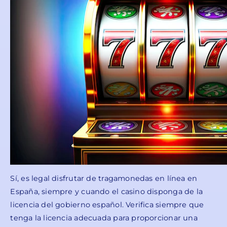
Sí, es legal disfrutar de tragamonedas en línea en
España, siempre y cuando el casino disponga de la
licencia del gobierno español. Verifica siempre que
tenga la licencia adecuada para proporcionar una