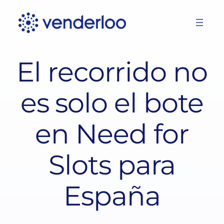
Skip
to
content
El recorrido no
es solo el bote
en Need for
Slots para
España