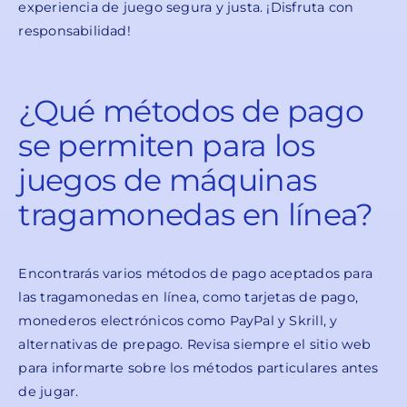
experiencia de juego segura y justa. ¡Disfruta con
responsabilidad!
¿Qué métodos de pago
se permiten para los
juegos de máquinas
tragamonedas en línea?
Encontrarás varios métodos de pago aceptados para
las tragamonedas en línea, como tarjetas de pago,
monederos electrónicos como PayPal y Skrill, y
alternativas de prepago. Revisa siempre el sitio web
para informarte sobre los métodos particulares antes
de jugar.