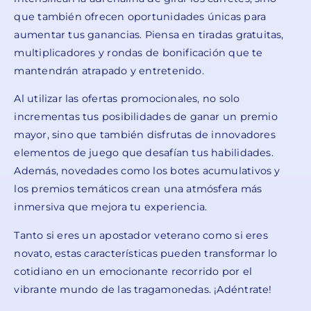
que también ofrecen oportunidades únicas para
aumentar tus ganancias. Piensa en tiradas gratuitas,
multiplicadores y rondas de bonificación que te
mantendrán atrapado y entretenido.
Al utilizar las ofertas promocionales, no solo
incrementas tus posibilidades de ganar un premio
mayor, sino que también disfrutas de innovadores
elementos de juego que desafían tus habilidades.
Además, novedades como los botes acumulativos y
los premios temáticos crean una atmósfera más
inmersiva que mejora tu experiencia.
Tanto si eres un apostador veterano como si eres
novato, estas características pueden transformar lo
cotidiano en un emocionante recorrido por el
vibrante mundo de las tragamonedas. ¡Adéntrate!