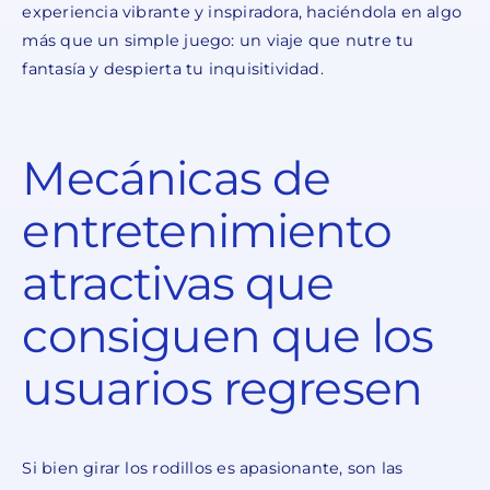
experiencia vibrante y inspiradora, haciéndola en algo
más que un simple juego: un viaje que nutre tu
fantasía y despierta tu inquisitividad.
Mecánicas de
entretenimiento
atractivas que
consiguen que los
usuarios regresen
Si bien girar los rodillos es apasionante, son las