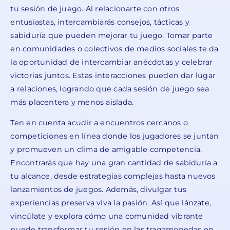
tu sesión de juego. Al relacionarte con otros
entusiastas, intercambiarás consejos, tácticas y
sabiduría que pueden mejorar tu juego. Tomar parte
en comunidades o colectivos de medios sociales te da
la oportunidad de intercambiar anécdotas y celebrar
victorias juntos. Estas interacciones pueden dar lugar
a relaciones, logrando que cada sesión de juego sea
más placentera y menos aislada.
Ten en cuenta acudir a encuentros cercanos o
competiciones en línea donde los jugadores se juntan
y promueven un clima de amigable competencia.
Encontrarás que hay una gran cantidad de sabiduría a
tu alcance, desde estrategias complejas hasta nuevos
lanzamientos de juegos. Además, divulgar tus
experiencias preserva viva la pasión. Así que lánzate,
vincúlate y explora cómo una comunidad vibrante
puede transformar tu sesión en las tragamonedas en