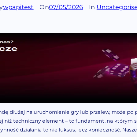
y
wpapitest
On
07/05/2026
In
Uncategoris
ndę dłużej na uruchomienie gry lub przelew, może po 
j niż techniczny element – to fundament, na którym sto
ynność działania to nie luksus, lecz konieczność. Nasz