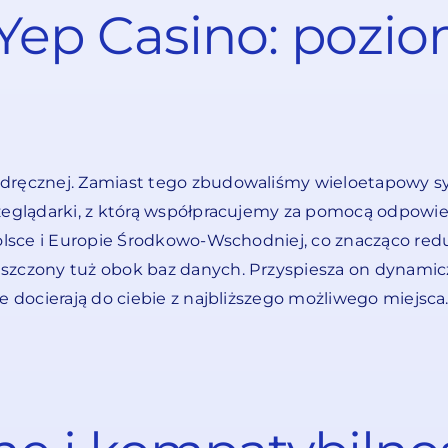
Yep Casino: pozio
odręcznej. Zamiast tego zbudowaliśmy wieloetapowy s
przeglądarki, z którą współpracujemy za pomocą odpow
 Polsce i Europie Środkowo-Wschodniej, co znacząco re
szczony tuż obok baz danych. Przyspiesza on dynamiczn
je docierają do ciebie z najbliższego możliwego miejs