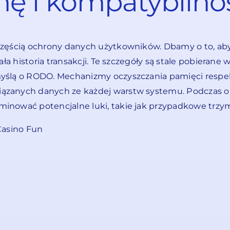
nę i kompatybiln
częścią ochrony danych użytkowników. Dbamy o to, ab
ała historia transakcji. Te szczegóły są stale pobieran
myślą o RODO. Mechanizmy oczyszczania pamięci respe
iązanych danych ze każdej warstw systemu. Podczas
minować potencjalne luki, takie jak przypadkowe trz