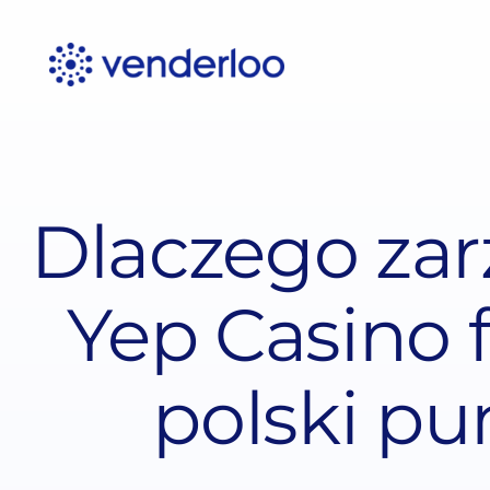
Skip
to
content
Dlaczego zar
Yep Casino f
polski pu