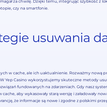
agał za chwilę. Dzięki temu, integrując szybkość z lo
topie, czy na smartfonie.
ategie usuwania d
ch w cache, ale ich uaktualnienie. Rozważmy nową p
pię. W Yep Casino wykorzystujemy skuteczne metody u
z rozwiązań fundowanych na zdarzeniach. Gdy nasz syst
 cache, aby wykasowały starą wersję i załadowały no
ncję, że informacje są nowe i zgodne z polskimi prze