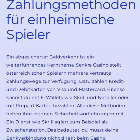
Zahlungsmethoden
für einheimische
Spieler
Ein abgesicherter Geldverkehr ist ein
weiterführendes Kernthema. Sankra Casino stellt
österreichischen Spielern mehrere vertraute
Zahlungswege zur Verfügung. Dazu zählen Kredit-
und Debitkarten von Visa und Mastercard. Ebenso
kannst du mit E-Wallets wie Skrill und Neteller oder
mit Prepaid-Karten bezahlen. Alle diese Methoden
haben ihre eigenen Sicherheitsvorkehrungen mit.
Ein Dienst wie Skrill agiert zum Beispiel als
Zwischenstation. Das bedeutet, du musst deine
Bankverbindung nicht direkt beim Casino