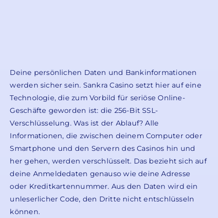
Deine persönlichen Daten und Bankinformationen
werden sicher sein. Sankra Casino setzt hier auf eine
Technologie, die zum Vorbild für seriöse Online-
Geschäfte geworden ist: die 256-Bit SSL-
Verschlüsselung. Was ist der Ablauf? Alle
Informationen, die zwischen deinem Computer oder
Smartphone und den Servern des Casinos hin und
her gehen, werden verschlüsselt. Das bezieht sich auf
deine Anmeldedaten genauso wie deine Adresse
oder Kreditkartennummer. Aus den Daten wird ein
unleserlicher Code, den Dritte nicht entschlüsseln
können.