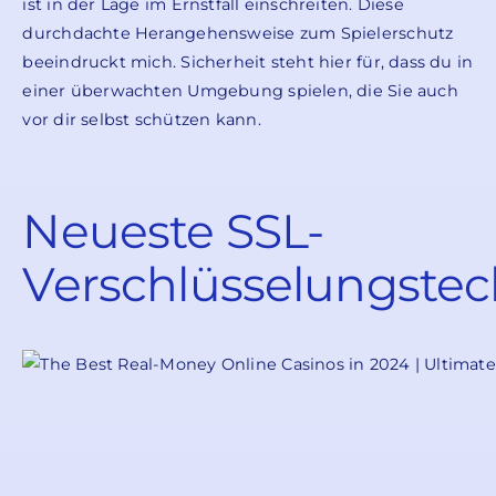
ist in der Lage im Ernstfall einschreiten. Diese
durchdachte Herangehensweise zum Spielerschutz
beeindruckt mich. Sicherheit steht hier für, dass du in
einer überwachten Umgebung spielen, die Sie auch
vor dir selbst schützen kann.
Neueste SSL-
Verschlüsselungstec