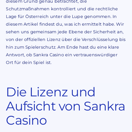
diesem Grund genau betrachtet, die
Schutzmaßnahmen kontrolliert und die rechtliche
Lage für Österreich unter die Lupe genommen. In
diesem Artikel findest du, was ich ermittelt habe. Wir
sehen uns gemeinsam jede Ebene der Sicherheit an,
von der offiziellen Lizenz über die Verschlüsselung bis
hin zum Spielerschutz. Am Ende hast du eine klare
Antwort, ob Sankra Casino ein vertrauenswürdiger
Ort für dein Spiel ist.
Die Lizenz und
Aufsicht von Sankra
Casino