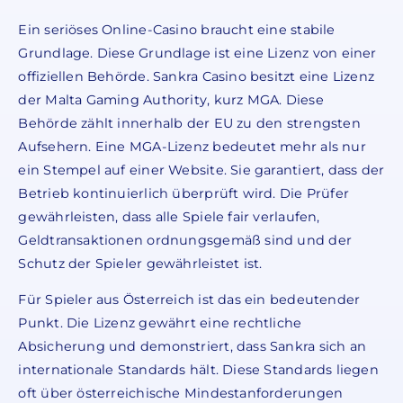
Ein seriöses Online-Casino braucht eine stabile
Grundlage. Diese Grundlage ist eine Lizenz von einer
offiziellen Behörde. Sankra Casino besitzt eine Lizenz
der Malta Gaming Authority, kurz MGA. Diese
Behörde zählt innerhalb der EU zu den strengsten
Aufsehern. Eine MGA-Lizenz bedeutet mehr als nur
ein Stempel auf einer Website. Sie garantiert, dass der
Betrieb kontinuierlich überprüft wird. Die Prüfer
gewährleisten, dass alle Spiele fair verlaufen,
Geldtransaktionen ordnungsgemäß sind und der
Schutz der Spieler gewährleistet ist.
Für Spieler aus Österreich ist das ein bedeutender
Punkt. Die Lizenz gewährt eine rechtliche
Absicherung und demonstriert, dass Sankra sich an
internationale Standards hält. Diese Standards liegen
oft über österreichische Mindestanforderungen