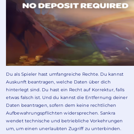
Du als Spieler hast umfangreiche Rechte. Du kannst
Auskunft beantragen, welche Daten über dich
hinterlegt sind. Du hast ein Recht auf Korrektur, falls
etwas falsch ist. Und du kannst die Entfernung deiner
Daten beantragen, sofern dem keine rechtlichen
Aufbewahrungspflichten widersprechen. Sankra
wendet technische und betriebliche Vorkehrungen
um, um einen unerlaubten Zugriff zu unterbinden.