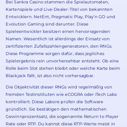
Bei Sankra Casino stammen die Spielautomaten,
Kartenspiele und Live-Dealer-Titel von bekannten
Entwicklern. NetEnt, Pragmatic Play, Play’n GO und
Evolution Gaming sind darunter. Diese
Spieleentwickler besitzen einen hervorragenden
Namen. Wesentlich ist allerdings der Einsatz von
zertifizierten Zufallszahlengeneratoren, den RNGs.
Diese Programme sorgen dafür, dass jegliches
Spielergebnis rein unvorhersehbar entsteht. Ob eine
Rolle beim Slot stehen bleibt oder welche Karte beim
Blackjack fällt, ist also nicht vorhersagbar.
Die Objektivität dieser RNGs wird regelmäßig von
fremden Testinstituten wie eCOGRA oder iTech Labs
kontrolliert. Diese Labore prüfen die Software
gründlich. Sie bestätigen den mathematischen
Gewinnprozentsatz, die sogenannte Return to Player
Rate oder RTP. Du kannst diese RTP-Werte meist in