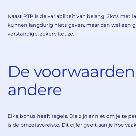
Naast RTP is de variabiliteit van belang. Slots met l
kunnen langdurig niets geven, maar dan wel een gro
verstandige, zekere keuze.
De voorwaarden o
andere
Elke bonus heeft regels. Die zijn er niet om je te
is de omzetsvereiste. Dit cijfer geeft aan je hoe 