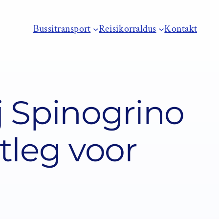
Bussitransport
Reisikorraldus
Kontakt
j Spinogrino
tleg voor