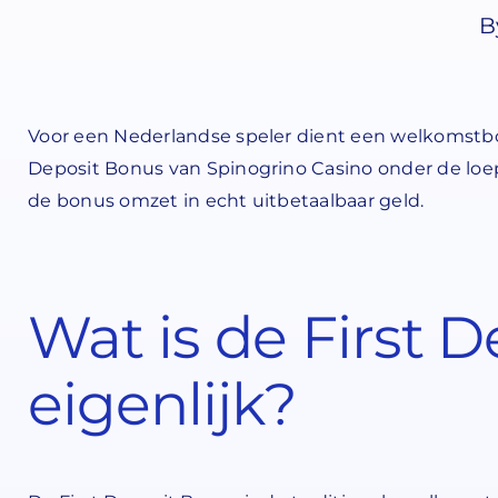
B
Voor een Nederlandse speler dient een welkomstbon
Deposit Bonus van Spinogrino Casino onder de loep
de bonus omzet in echt uitbetaalbaar geld.
Wat is de First 
eigenlijk?