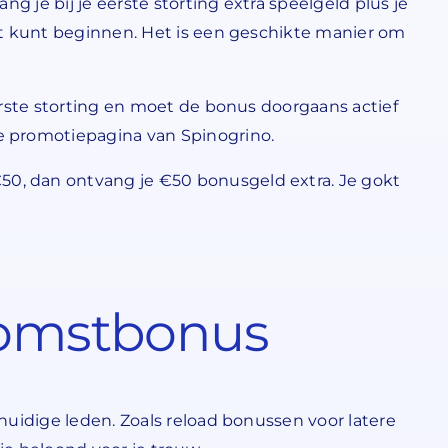
g je bij je eerste storting extra speelgeld plus je
et kunt beginnen. Het is een geschikte manier om
erste storting en moet de bonus doorgaans actief
e promotiepagina van Spinogrino.
0, dan ontvang je €50 bonusgeld extra. Je gokt
lkomstbonus
huidige leden. Zoals reload bonussen voor latere