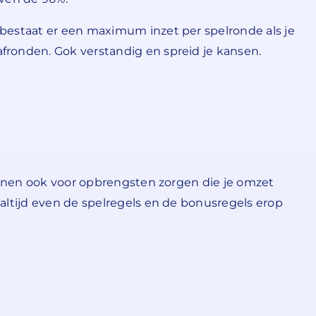
 bestaat er een maximum inzet per spelronde als je
fronden. Gok verstandig en spreid je kansen.
kunnen ook voor opbrengsten zorgen die je omzet
altijd even de spelregels en de bonusregels erop