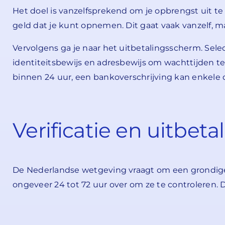
Het doel is vanzelfsprekend om je opbrengst uit te
geld dat je kunt opnemen. Dit gaat vaak vanzelf, m
Vervolgens ga je naar het uitbetalingsscherm. Sele
identiteitsbewijs en adresbewijs om wachttijden t
binnen 24 uur, een bankoverschrijving kan enkele
Verificatie en uitbet
De Nederlandse wetgeving vraagt om een grondige i
ongeveer 24 tot 72 uur over om ze te controleren.