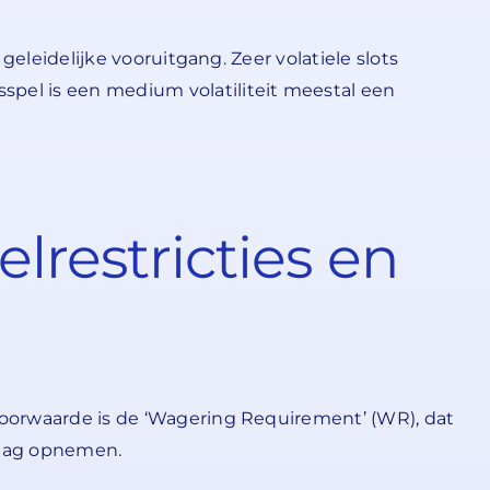
 geleidelijke vooruitgang. Zeer volatiele slots
spel is een medium volatiliteit meestal een
lrestricties en
 voorwaarde is de ‘Wagering Requirement’ (WR), dat
t mag opnemen.