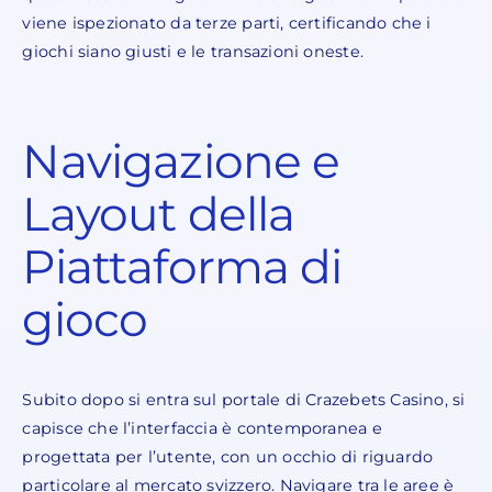
viene ispezionato da terze parti, certificando che i
giochi siano giusti e le transazioni oneste.
Navigazione e
Layout della
Piattaforma di
gioco
Subito dopo si entra sul portale di Crazebets Casino, si
capisce che l’interfaccia è contemporanea e
progettata per l’utente, con un occhio di riguardo
particolare al mercato svizzero. Navigare tra le aree è