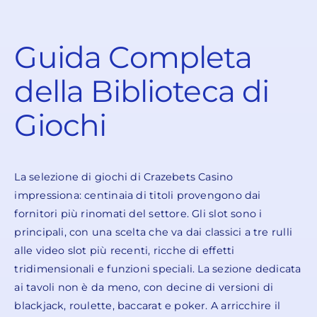
Guida Completa
della Biblioteca di
Giochi
La selezione di giochi di Crazebets Casino
impressiona: centinaia di titoli provengono dai
fornitori più rinomati del settore. Gli slot sono i
principali, con una scelta che va dai classici a tre rulli
alle video slot più recenti, ricche di effetti
tridimensionali e funzioni speciali. La sezione dedicata
ai tavoli non è da meno, con decine di versioni di
blackjack, roulette, baccarat e poker. A arricchire il