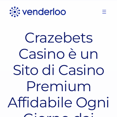
Skip
to
content
Crazebets
Casino è un
Sito di Casino
Premium
Affidabile Ogni