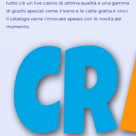
tutto c’è un live casino di ottima qualità e una gamma
di giochi speciali come il keno e le carte gratta e vinci.
Il catalogo viene rinnovato spesso con le novità del
momento.