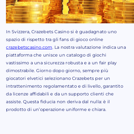
In Svizzera, Crazebets Casino si è guadagnato uno
spazio di rispetto tra gli fans di gioco online
crazebetscasino.com
. La nostra valutazione indica una
piattaforma che unisce un catalogo di giochi
vastissimo a una sicurezza robusta e a un fair play
dimostrabile. Giorno dopo giorno, sempre più
giocatori elvetici selezionano Crazebets per un
intrattenimento regolamentato e di livello, garantito
da licenze affidabili e da un supporto clienti che
assiste. Questa fiducia non deriva dal nulla: è il
prodotto di un’operazione uniforme e chiara.