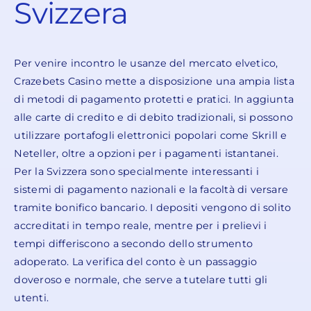
Svizzera
Per venire incontro le usanze del mercato elvetico,
Crazebets Casino mette a disposizione una ampia lista
di metodi di pagamento protetti e pratici. In aggiunta
alle carte di credito e di debito tradizionali, si possono
utilizzare portafogli elettronici popolari come Skrill e
Neteller, oltre a opzioni per i pagamenti istantanei.
Per la Svizzera sono specialmente interessanti i
sistemi di pagamento nazionali e la facoltà di versare
tramite bonifico bancario. I depositi vengono di solito
accreditati in tempo reale, mentre per i prelievi i
tempi differiscono a secondo dello strumento
adoperato. La verifica del conto è un passaggio
doveroso e normale, che serve a tutelare tutti gli
utenti.