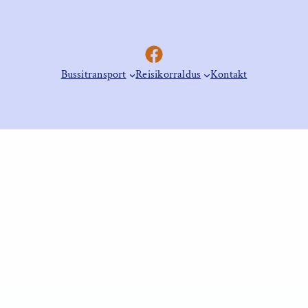
Facebook
Bussitransport
Reisikorraldus
Kontakt