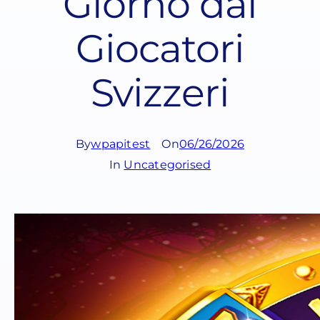
Giorno dai
Giocatori
Svizzeri
By
wpapitest
On
06/26/2026
In
Uncategorised