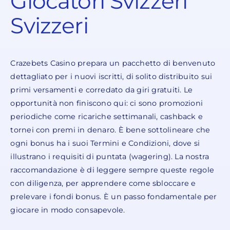
Giocatori Svizzeri
Svizzeri
Crazebets Casino prepara un pacchetto di benvenuto
dettagliato per i nuovi iscritti, di solito distribuito sui
primi versamenti e corredato da giri gratuiti. Le
opportunità non finiscono qui: ci sono promozioni
periodiche come ricariche settimanali, cashback e
tornei con premi in denaro. È bene sottolineare che
ogni bonus ha i suoi Termini e Condizioni, dove si
illustrano i requisiti di puntata (wagering). La nostra
raccomandazione è di leggere sempre queste regole
con diligenza, per apprendere come sbloccare e
prelevare i fondi bonus. È un passo fondamentale per
giocare in modo consapevole.