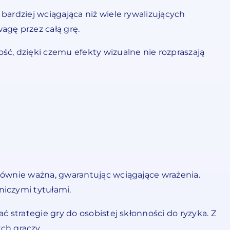
bardziej wciągająca niż wiele rywalizujących
agę przez całą grę.
ść, dzięki czemu efekty wizualne nie rozpraszają
równie ważna, gwarantując wciągające wrażenia.
niczymi tytułami.
 strategie gry do osobistej skłonności do ryzyka. Z
ch graczy.