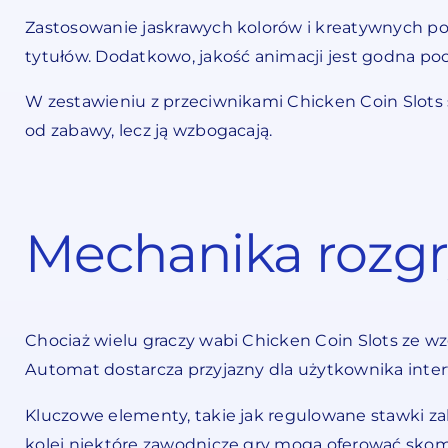
Zastosowanie jaskrawych kolorów i kreatywnych post
tytułów. Dodatkowo, jakość animacji jest godna po
W zestawieniu z przeciwnikami Chicken Coin Slots 
od zabawy, lecz ją wzbogacają.
Mechanika rozg
Chociaż wielu graczy wabi Chicken Coin Slots ze w
Automat dostarcza przyjazny dla użytkownika inter
Kluczowe elementy, takie jak regulowane stawki zakł
kolei niektóre zawodnicze gry mogą oferować sko