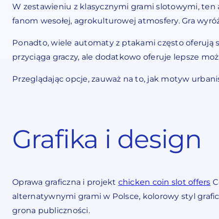
W zestawieniu z klasycznymi grami slotowymi, ten
fanom wesołej, agrokulturowej atmosfery. Gra wyróżn
Ponadto, wiele automaty z ptakami często oferują sp
przyciąga graczy, ale dodatkowo oferuje lepsze mo
Przeglądając opcje, zauważ na to, jak motyw urban
Grafika i design
Oprawa graficzna i projekt
chicken coin slot offers
Co
alternatywnymi grami w Polsce, kolorowy styl gra
grona publiczności.