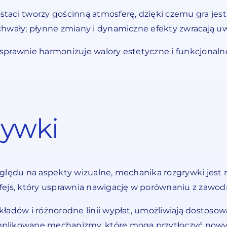
aci tworzy gościnną atmosferę, dzięki czemu gra jest 
chwały; płynne zmiany i dynamiczne efekty zwracają uw
sprawnie harmonizuje walory estetyczne i funkcjonalno
rywki
zględu na aspekty wizualne, mechanika rozgrywki jest 
fejs, który usprawnia nawigację w porównaniu z zawod
adów i różnorodne linii wypłat, umożliwiają dostosować
mplikowane mechanizmy, które mogą przytłoczyć nowy