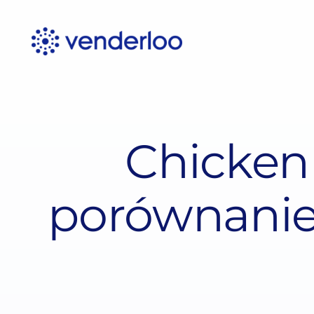
Skip
to
content
Chicken
porównanie 