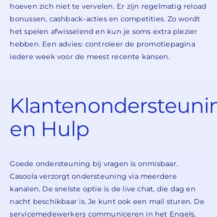
hoeven zich niet te vervelen. Er zijn regelmatig reload
bonussen, cashback-acties en competities. Zo wordt
het spelen afwisselend en kun je soms extra plezier
hebben. Een advies: controleer de promotiepagina
iedere week voor de meest recente kansen.
Klantenondersteuni
en Hulp
Goede ondersteuning bij vragen is onmisbaar.
Casoola verzorgt ondersteuning via meerdere
kanalen. De snelste optie is de live chat, die dag en
nacht beschikbaar is. Je kunt ook een mail sturen. De
servicemedewerkers communiceren in het Engels,