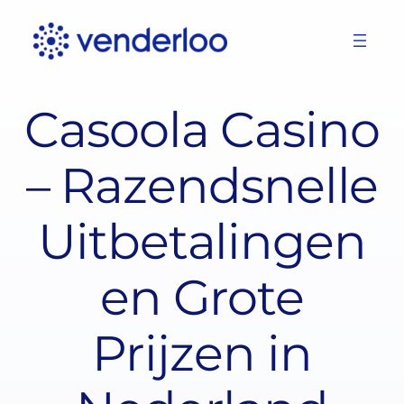
Skip
to
content
Casoola Casino
– Razendsnelle
Uitbetalingen
en Grote
Prijzen in