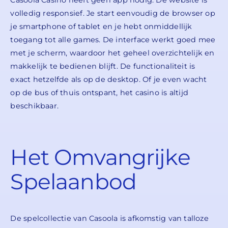
volledig responsief. Je start eenvoudig de browser op
je smartphone of tablet en je hebt onmiddellijk
toegang tot alle games. De interface werkt goed mee
met je scherm, waardoor het geheel overzichtelijk en
makkelijk te bedienen blijft. De functionaliteit is
exact hetzelfde als op de desktop. Of je even wacht
op de bus of thuis ontspant, het casino is altijd
beschikbaar.
Het Omvangrijke
Spelaanbod
De spelcollectie van Casoola is afkomstig van talloze