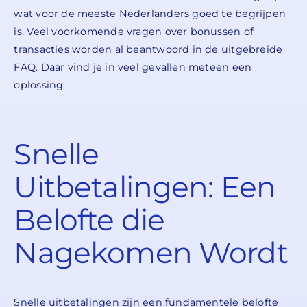
wat voor de meeste Nederlanders goed te begrijpen
is. Veel voorkomende vragen over bonussen of
transacties worden al beantwoord in de uitgebreide
FAQ. Daar vind je in veel gevallen meteen een
oplossing.
Snelle
Uitbetalingen: Een
Belofte die
Nagekomen Wordt
Snelle uitbetalingen zijn een fundamentele belofte