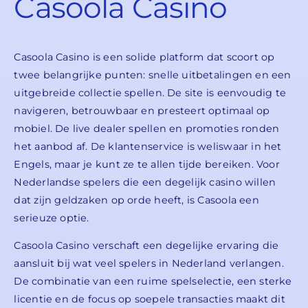
Casoola Casino
Casoola Casino is een solide platform dat scoort op
twee belangrijke punten: snelle uitbetalingen en een
uitgebreide collectie spellen. De site is eenvoudig te
navigeren, betrouwbaar en presteert optimaal op
mobiel. De live dealer spellen en promoties ronden
het aanbod af. De klantenservice is weliswaar in het
Engels, maar je kunt ze te allen tijde bereiken. Voor
Nederlandse spelers die een degelijk casino willen
dat zijn geldzaken op orde heeft, is Casoola een
serieuze optie.
Casoola Casino verschaft een degelijke ervaring die
aansluit bij wat veel spelers in Nederland verlangen.
De combinatie van een ruime spelselectie, een sterke
licentie en de focus op soepele transacties maakt dit