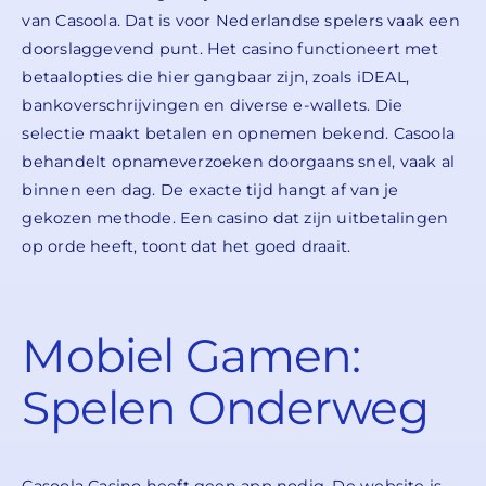
van Casoola. Dat is voor Nederlandse spelers vaak een
doorslaggevend punt. Het casino functioneert met
betaalopties die hier gangbaar zijn, zoals iDEAL,
bankoverschrijvingen en diverse e-wallets. Die
selectie maakt betalen en opnemen bekend. Casoola
behandelt opnameverzoeken doorgaans snel, vaak al
binnen een dag. De exacte tijd hangt af van je
gekozen methode. Een casino dat zijn uitbetalingen
op orde heeft, toont dat het goed draait.
Mobiel Gamen:
Spelen Onderweg
Casoola Casino heeft geen app nodig. De website is