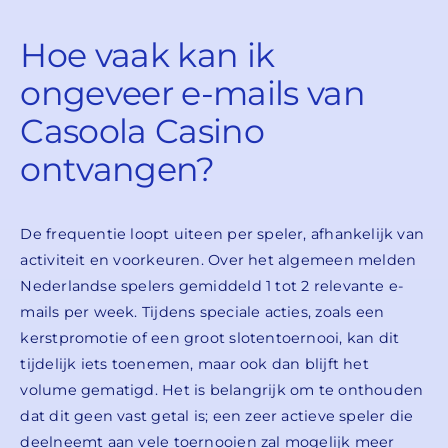
Hoe vaak kan ik
ongeveer e-mails van
Casoola Casino
ontvangen?
De frequentie loopt uiteen per speler, afhankelijk van
activiteit en voorkeuren. Over het algemeen melden
Nederlandse spelers gemiddeld 1 tot 2 relevante e-
mails per week. Tijdens speciale acties, zoals een
kerstpromotie of een groot slotentoernooi, kan dit
tijdelijk iets toenemen, maar ook dan blijft het
volume gematigd. Het is belangrijk om te onthouden
dat dit geen vast getal is; een zeer actieve speler die
deelneemt aan vele toernooien zal mogelijk meer