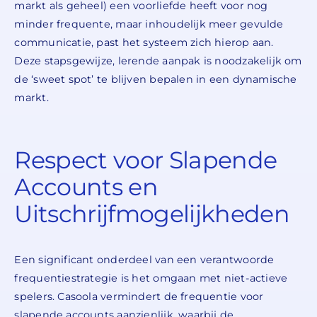
markt als geheel) een voorliefde heeft voor nog
minder frequente, maar inhoudelijk meer gevulde
communicatie, past het systeem zich hierop aan.
Deze stapsgewijze, lerende aanpak is noodzakelijk om
de ‘sweet spot’ te blijven bepalen in een dynamische
markt.
Respect voor Slapende
Accounts en
Uitschrijfmogelijkheden
Een significant onderdeel van een verantwoorde
frequentiestrategie is het omgaan met niet-actieve
spelers. Casoola vermindert de frequentie voor
slapende accounts aanzienlijk, waarbij de