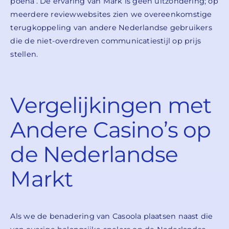
poeha’. De ervaring van Mark is geen uitzondering; op
meerdere reviewwebsites zien we overeenkomstige
terugkoppeling van andere Nederlandse gebruikers
die de niet-overdreven communicatiestijl op prijs
stellen.
Vergelijkingen met
Andere Casino’s op
de Nederlandse
Markt
Als we de benadering van Casoola plaatsen naast die