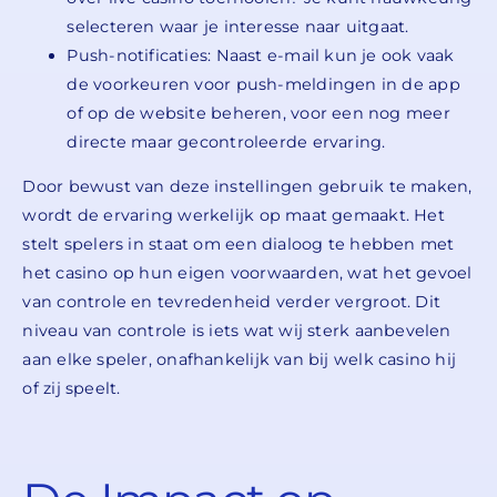
selecteren waar je interesse naar uitgaat.
Push-notificaties: Naast e-mail kun je ook vaak
de voorkeuren voor push-meldingen in de app
of op de website beheren, voor een nog meer
directe maar gecontroleerde ervaring.
Door bewust van deze instellingen gebruik te maken,
wordt de ervaring werkelijk op maat gemaakt. Het
stelt spelers in staat om een dialoog te hebben met
het casino op hun eigen voorwaarden, wat het gevoel
van controle en tevredenheid verder vergroot. Dit
niveau van controle is iets wat wij sterk aanbevelen
aan elke speler, onafhankelijk van bij welk casino hij
of zij speelt.