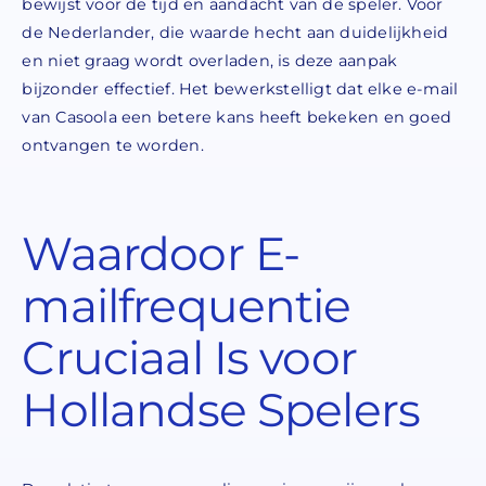
bewijst voor de tijd en aandacht van de speler. Voor
de Nederlander, die waarde hecht aan duidelijkheid
en niet graag wordt overladen, is deze aanpak
bijzonder effectief. Het bewerkstelligt dat elke e-mail
van Casoola een betere kans heeft bekeken en goed
ontvangen te worden.
Waardoor E-
mailfrequentie
Cruciaal Is voor
Hollandse Spelers