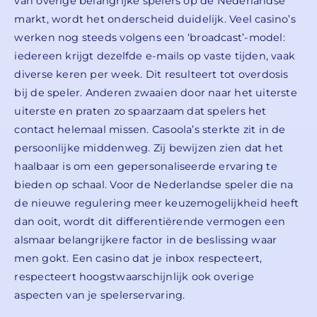
van overige belangrijke spelers op de Nederlandse
markt, wordt het onderscheid duidelijk. Veel casino’s
werken nog steeds volgens een ‘broadcast’-model:
iedereen krijgt dezelfde e-mails op vaste tijden, vaak
diverse keren per week. Dit resulteert tot overdosis
bij de speler. Anderen zwaaien door naar het uiterste
uiterste en praten zo spaarzaam dat spelers het
contact helemaal missen. Casoola’s sterkte zit in de
persoonlijke middenweg. Zij bewijzen zien dat het
haalbaar is om een gepersonaliseerde ervaring te
bieden op schaal. Voor de Nederlandse speler die na
de nieuwe regulering meer keuzemogelijkheid heeft
dan ooit, wordt dit differentiërende vermogen een
alsmaar belangrijkere factor in de beslissing waar
men gokt. Een casino dat je inbox respecteert,
respecteert hoogstwaarschijnlijk ook overige
aspecten van je spelerservaring.