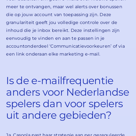
meer te ontvangen, maar wel alerts over bonussen
die op jouw account van toepassing zijn. Deze
granulariteit geeft jou volledige controle over de
inhoud die je inbox bereikt. Deze instellingen zijn
eenvoudig te vinden en aan te passen in je
accountonderdeel ‘Communicatievoorkeuren’ of via
een link onderaan elke marketing e-mail.
Is de e-mailfrequentie
anders voor Nederlandse
spelers dan voor spelers
uit andere gebieden?
Ja, Casoola past haar strategie aan per gereguleerde