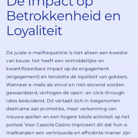
De Impact op
Betrokkenheid en
Loyaliteit
De juiste e-mailfrequentie is niet alleen een kwestie
van keuze; het heeft een onmiddellijke en
kwantificeerbare impact op de engagement
(engagement) en tenslotte de loyaliteit van gokkers.
Wanneer e-mails als zinvol en niet-storend worden
gewaardeerd, verhogen de open- en click-through
rates beduidend. Dit vertaalt zich in toegenomen
deelname aan promoties, meer verkenning van
nieuwe spellen en een hogere totale activiteit op het
portaal. Voor Casoola Casino impliceert dit dat hun e-
mailkanalen een vertrouwde en efficiënte manier zijn