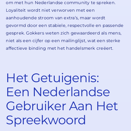
om met hun Nederlandse community te spreken.
Loyaliteit wordt niet verworven met een
aanhoudende stroom van extra’s, maar wordt
gevormd door een stabiele, respectvolle en passende
gesprek. Gokkers weten zich gewaardeerd als mens,
niet als een cijfer op een mailinglijst, wat een sterke
affectieve binding met het handelsmerk creëert.
Het Getuigenis:
Een Nederlandse
Gebruiker Aan Het
Spreekwoord