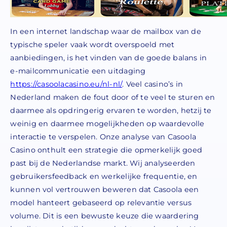
In een internet landschap waar de mailbox van de
typische speler vaak wordt overspoeld met
aanbiedingen, is het vinden van de goede balans in
e-mailcommunicatie een uitdaging
https://casoolacasino.eu/nl-nl/
. Veel casino’s in
Nederland maken de fout door of te veel te sturen en
daarmee als opdringerig ervaren te worden, hetzij te
weinig en daarmee mogelijkheden op waardevolle
interactie te verspelen. Onze analyse van Casoola
Casino onthult een strategie die opmerkelijk goed
past bij de Nederlandse markt. Wij analyseerden
gebruikersfeedback en werkelijke frequentie, en
kunnen vol vertrouwen beweren dat Casoola een
model hanteert gebaseerd op relevantie versus
volume. Dit is een bewuste keuze die waardering