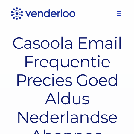
Skip
to
content
Casoola Email
Frequentie
Precies Goed
Aldus
Nederlandse