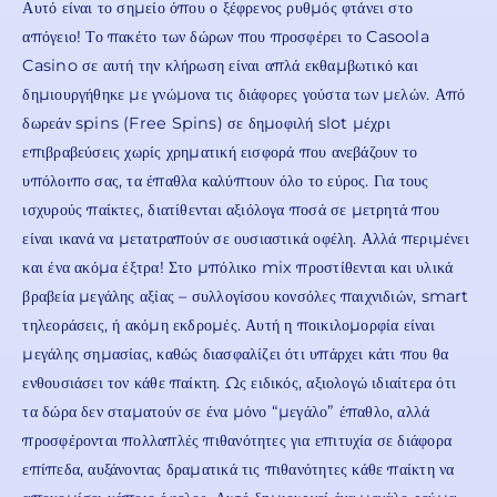
Αυτό είναι το σημείο όπου ο ξέφρενος ρυθμός φτάνει στο
απόγειο! Το πακέτο των δώρων που προσφέρει το Casoola
Casino σε αυτή την κλήρωση είναι απλά εκθαμβωτικό και
δημιουργήθηκε με γνώμονα τις διάφορες γούστα των μελών. Από
δωρεάν spins (Free Spins) σε δημοφιλή slot μέχρι
επιβραβεύσεις χωρίς χρηματική εισφορά που ανεβάζουν το
υπόλοιπο σας, τα έπαθλα καλύπτουν όλο το εύρος. Για τους
ισχυρούς παίκτες, διατίθενται αξιόλογα ποσά σε μετρητά που
είναι ικανά να μετατραπούν σε ουσιαστικά οφέλη. Αλλά περιμένει
και ένα ακόμα έξτρα! Στο μπόλικο mix προστίθενται και υλικά
βραβεία μεγάλης αξίας – συλλογίσου κονσόλες παιχνιδιών, smart
τηλεοράσεις, ή ακόμη εκδρομές. Αυτή η ποικιλομορφία είναι
μεγάλης σημασίας, καθώς διασφαλίζει ότι υπάρχει κάτι που θα
ενθουσιάσει τον κάθε παίκτη. Ως ειδικός, αξιολογώ ιδιαίτερα ότι
τα δώρα δεν σταματούν σε ένα μόνο “μεγάλο” έπαθλο, αλλά
προσφέρονται πολλαπλές πιθανότητες για επιτυχία σε διάφορα
επίπεδα, αυξάνοντας δραματικά τις πιθανότητες κάθε παίκτη να