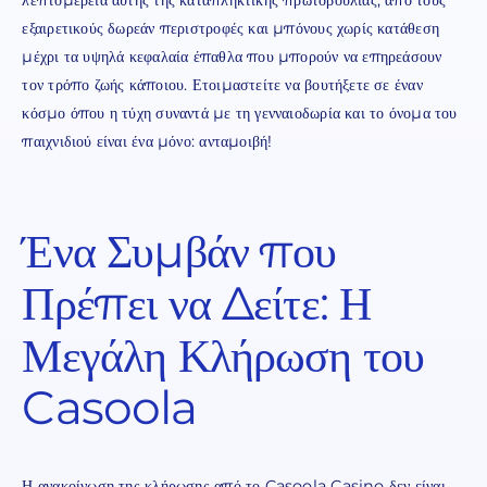
λεπτομέρεια αυτής της καταπληκτικής πρωτοβουλίας, από τους
εξαιρετικούς δωρεάν περιστροφές και μπόνους χωρίς κατάθεση
μέχρι τα υψηλά κεφαλαία έπαθλα που μπορούν να επηρεάσουν
τον τρόπο ζωής κάποιου. Ετοιμαστείτε να βουτήξετε σε έναν
κόσμο όπου η τύχη συναντά με τη γενναιοδωρία και το όνομα του
παιχνιδιού είναι ένα μόνο: ανταμοιβή!
Ένα Συμβάν που
Πρέπει να Δείτε: Η
Μεγάλη Κλήρωση του
Casoola
Η ανακοίνωση της κλήρωσης από το Casoola Casino δεν είναι