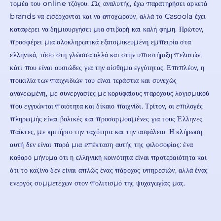
τομέα του online τζόγου. Ως αναλυτής, έχω παρατηρήσει αρκετά
brands να εισέρχονται και να αποχωρούν, αλλά το Casoola έχει
καταφέρει να δημιουργήσει μια στιβαρή και καλή φήμη. Πρώτον,
προσφέρει μια ολοκληρωτικά εξατομικευμένη εμπειρία στα
ελληνικά, τόσο στη γλώσσα αλλά και στην υποστήριξη πελατών,
κάτι που είναι ουσιώδες για την αίσθημα εγγύτητας. Επιπλέον, η
ποικιλία των παιχνιδιών του είναι τεράστια και συνεχώς
ανανεωμένη, με συνεργασίες με κορυφαίους παρόχους λογισμικού
που εγγυώνται ποιότητα και δίκαιο παιχνίδι. Τρίτον, οι επιλογές
πληρωμής είναι βολικές και προσαρμοσμένες για τους Έλληνες
παίκτες, με κριτήριο την ταχύτητα και την ασφάλεια. Η κλήρωση
αυτή δεν είναι παρά μια επέκταση αυτής της φιλοσοφίας: ένα
καθαρό μήνυμα ότι η ελληνική κοινότητα είναι προτεραιότητα και
ότι το καζίνο δεν είναι απλώς ένας πάροχος υπηρεσιών, αλλά ένας
ενεργός συμμετέχων στον πολιτισμό της ψυχαγωγίας μας.