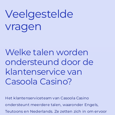
Veelgestelde
vragen
Welke talen worden
ondersteund door de
klantenservice van
Casoola Casino?
Het klantenserviceteam van Casoola Casino
ondersteunt meerdere talen, waaronder Engels,
Teutoons en Nederlands. Ze zetten zich in om ervoor