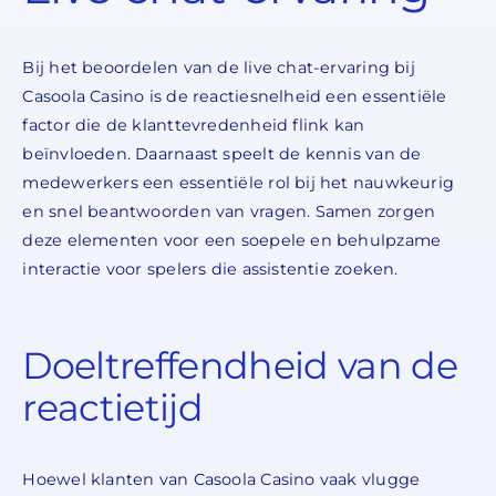
Bij het beoordelen van de live chat-ervaring bij
Casoola Casino is de reactiesnelheid een essentiële
factor die de klanttevredenheid flink kan
beïnvloeden. Daarnaast speelt de kennis van de
medewerkers een essentiële rol bij het nauwkeurig
en snel beantwoorden van vragen. Samen zorgen
deze elementen voor een soepele en behulpzame
interactie voor spelers die assistentie zoeken.
Doeltreffendheid van de
reactietijd
Hoewel klanten van Casoola Casino vaak vlugge