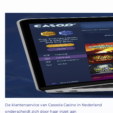
De klantenservice van Casoola Casino in Nederland
onderscheidt zich door haar inzet aan