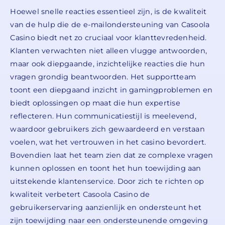
Hoewel snelle reacties essentieel zijn, is de kwaliteit
van de hulp die de e-mailondersteuning van Casoola
Casino biedt net zo cruciaal voor klanttevredenheid.
Klanten verwachten niet alleen vlugge antwoorden,
maar ook diepgaande, inzichtelijke reacties die hun
vragen grondig beantwoorden. Het supportteam
toont een diepgaand inzicht in gamingproblemen en
biedt oplossingen op maat die hun expertise
reflecteren. Hun communicatiestijl is meelevend,
waardoor gebruikers zich gewaardeerd en verstaan
voelen, wat het vertrouwen in het casino bevordert.
Bovendien laat het team zien dat ze complexe vragen
kunnen oplossen en toont het hun toewijding aan
uitstekende klantenservice. Door zich te richten op
kwaliteit verbetert Casoola Casino de
gebruikerservaring aanzienlijk en ondersteunt het
zijn toewijding naar een ondersteunende omgeving