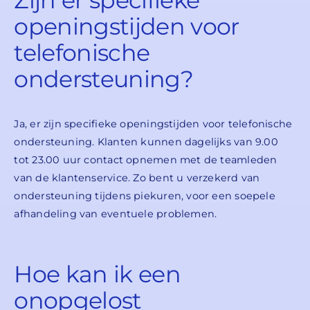
openingstijden voor
telefonische
ondersteuning?
Ja, er zijn specifieke openingstijden voor telefonische
ondersteuning. Klanten kunnen dagelijks van 9.00
tot 23.00 uur contact opnemen met de teamleden
van de klantenservice. Zo bent u verzekerd van
ondersteuning tijdens piekuren, voor een soepele
afhandeling van eventuele problemen.
Hoe kan ik een
onopgelost