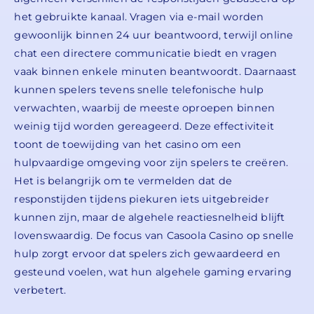
het gebruikte kanaal. Vragen via e-mail worden
gewoonlijk binnen 24 uur beantwoord, terwijl online
chat een directere communicatie biedt en vragen
vaak binnen enkele minuten beantwoordt. Daarnaast
kunnen spelers tevens snelle telefonische hulp
verwachten, waarbij de meeste oproepen binnen
weinig tijd worden gereageerd. Deze effectiviteit
toont de toewijding van het casino om een
hulpvaardige omgeving voor zijn spelers te creëren.
Het is belangrijk om te vermelden dat de
responstijden tijdens piekuren iets uitgebreider
kunnen zijn, maar de algehele reactiesnelheid blijft
lovenswaardig. De focus van Casoola Casino op snelle
hulp zorgt ervoor dat spelers zich gewaardeerd en
gesteund voelen, wat hun algehele gaming ervaring
verbetert.