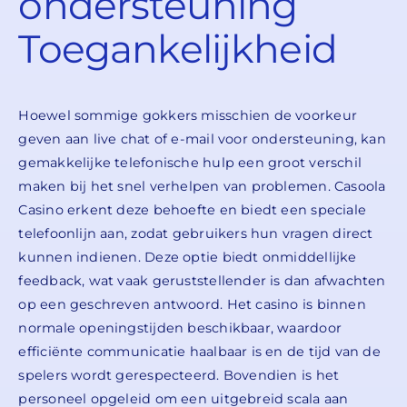
ondersteuning
Toegankelijkheid
Hoewel sommige gokkers misschien de voorkeur
geven aan live chat of e-mail voor ondersteuning, kan
gemakkelijke telefonische hulp een groot verschil
maken bij het snel verhelpen van problemen. Casoola
Casino erkent deze behoefte en biedt een speciale
telefoonlijn aan, zodat gebruikers hun vragen direct
kunnen indienen. Deze optie biedt onmiddellijke
feedback, wat vaak geruststellender is dan afwachten
op een geschreven antwoord. Het casino is binnen
normale openingstijden beschikbaar, waardoor
efficiënte communicatie haalbaar is en de tijd van de
spelers wordt gerespecteerd. Bovendien is het
personeel opgeleid om een uitgebreid scala aan