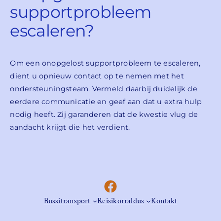
supportprobleem
escaleren?
Om een onopgelost supportprobleem te escaleren,
dient u opnieuw contact op te nemen met het
ondersteuningsteam. Vermeld daarbij duidelijk de
eerdere communicatie en geef aan dat u extra hulp
nodig heeft. Zij garanderen dat de kwestie vlug de
aandacht krijgt die het verdient.
Facebook
Bussitransport
Reisikorraldus
Kontakt