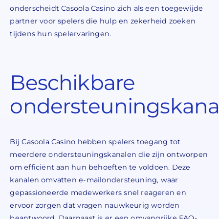
onderscheidt Casoola Casino zich als een toegewijde
partner voor spelers die hulp en zekerheid zoeken
tijdens hun spelervaringen.
Beschikbare
ondersteuningskana
Bij Casoola Casino hebben spelers toegang tot
meerdere ondersteuningskanalen die zijn ontworpen
om efficiënt aan hun behoeften te voldoen. Deze
kanalen omvatten e-mailondersteuning, waar
gepassioneerde medewerkers snel reageren en
ervoor zorgen dat vragen nauwkeurig worden
beantwoord. Daarnaast is er een omvangrijke FAQ-