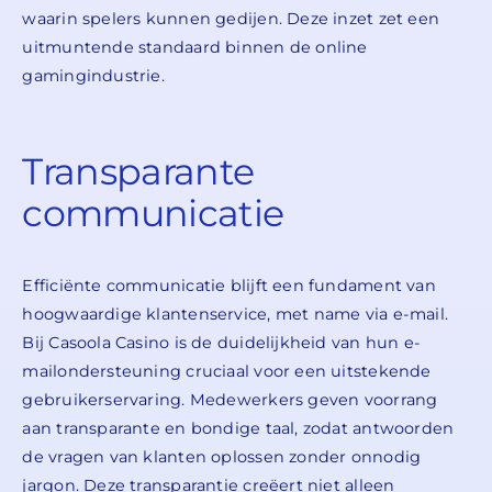
waarin spelers kunnen gedijen. Deze inzet zet een
uitmuntende standaard binnen de online
gamingindustrie.
Transparante
communicatie
Efficiënte communicatie blijft een fundament van
hoogwaardige klantenservice, met name via e-mail.
Bij Casoola Casino is de duidelijkheid van hun e-
mailondersteuning cruciaal voor een uitstekende
gebruikerservaring. Medewerkers geven voorrang
aan transparante en bondige taal, zodat antwoorden
de vragen van klanten oplossen zonder onnodig
jargon. Deze transparantie creëert niet alleen