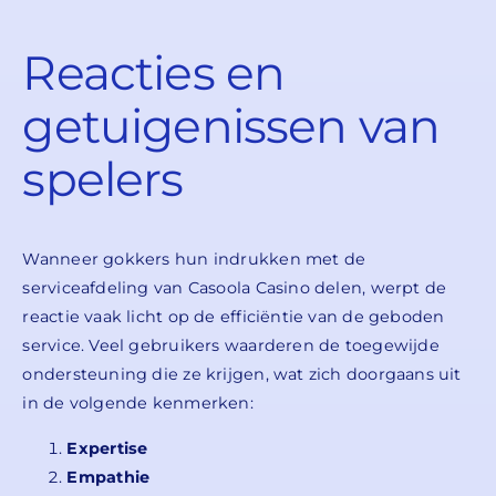
Reacties en
getuigenissen van
spelers
Wanneer gokkers hun indrukken met de
serviceafdeling van Casoola Casino delen, werpt de
reactie vaak licht op de efficiëntie van de geboden
service. Veel gebruikers waarderen de toegewijde
ondersteuning die ze krijgen, wat zich doorgaans uit
in de volgende kenmerken:
Expertise
Empathie