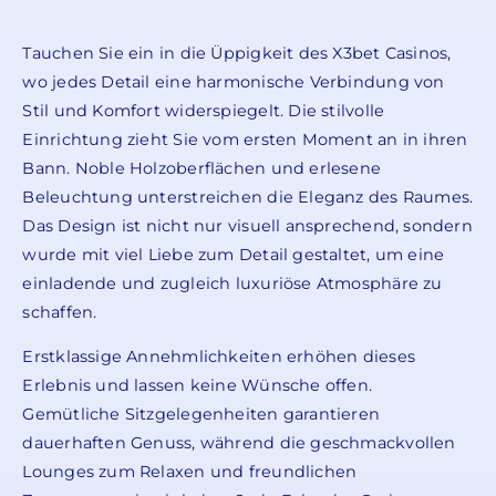
Tauchen Sie ein in die Üppigkeit des X3bet Casinos,
wo jedes Detail eine harmonische Verbindung von
Stil und Komfort widerspiegelt. Die stilvolle
Einrichtung zieht Sie vom ersten Moment an in ihren
Bann. Noble Holzoberflächen und erlesene
Beleuchtung unterstreichen die Eleganz des Raumes.
Das Design ist nicht nur visuell ansprechend, sondern
wurde mit viel Liebe zum Detail gestaltet, um eine
einladende und zugleich luxuriöse Atmosphäre zu
schaffen.
Erstklassige Annehmlichkeiten erhöhen dieses
Erlebnis und lassen keine Wünsche offen.
Gemütliche Sitzgelegenheiten garantieren
dauerhaften Genuss, während die geschmackvollen
Lounges zum Relaxen und freundlichen