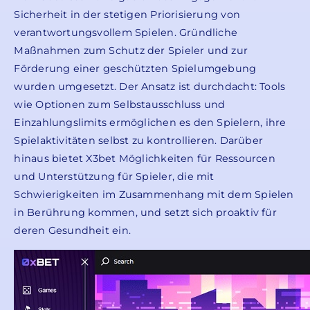
Sicherheit in der stetigen Priorisierung von
verantwortungsvollem Spielen. Gründliche
Maßnahmen zum Schutz der Spieler und zur
Förderung einer geschützten Spielumgebung
wurden umgesetzt. Der Ansatz ist durchdacht: Tools
wie Optionen zum Selbstausschluss und
Einzahlungslimits ermöglichen es den Spielern, ihre
Spielaktivitäten selbst zu kontrollieren. Darüber
hinaus bietet X3bet Möglichkeiten für Ressourcen
und Unterstützung für Spieler, die mit
Schwierigkeiten im Zusammenhang mit dem Spielen
in Berührung kommen, und setzt sich proaktiv für
deren Gesundheit ein.