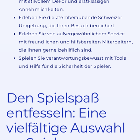
mit stilvollem Dekor und erstklassigen
Annehmlichkeiten.
Erleben Sie die atemberaubende Schweizer
Umgebung, die Ihren Besuch bereichert.
Erleben Sie von außergewöhnlichem Service
mit freundlichen und hilfsbereiten Mitarbeitern,
die Ihnen gerne behilflich sind.
Spielen Sie verantwortungsbewusst mit Tools
und Hilfe für die Sicherheit der Spieler.
Den Spielspaß
entfesseln: Eine
vielfältige Auswahl