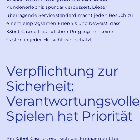
Kundenerlebnis spürbar verbessert. Dieser
überragende Servicestandard macht jeden Besuch zu
einem einprägsamen Erlebnis und beweist, dass
X3bet Casino freundlichen Umgang mit seinen
Gästen in jeder Hinsicht wertschätzt.
Verpflichtung zur
Sicherheit:
Verantwortungsvolle
Spielen hat Priorität
Bei X3bet Casino zeigt sich das Engagement für