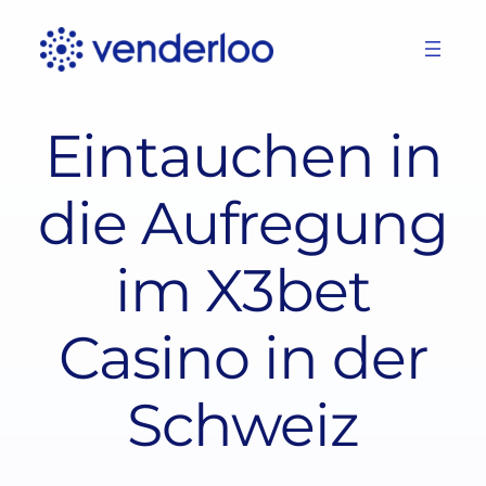
Skip
to
content
Eintauchen in
die Aufregung
im X3bet
Casino in der
Schweiz