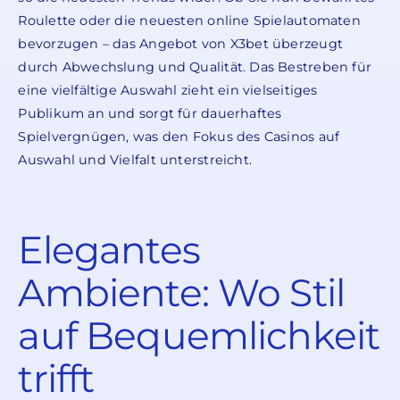
Roulette oder die neuesten online Spielautomaten
bevorzugen – das Angebot von X3bet überzeugt
durch Abwechslung und Qualität. Das Bestreben für
eine vielfältige Auswahl zieht ein vielseitiges
Publikum an und sorgt für dauerhaftes
Spielvergnügen, was den Fokus des Casinos auf
Auswahl und Vielfalt unterstreicht.
Elegantes
Ambiente: Wo Stil
auf Bequemlichkeit
trifft