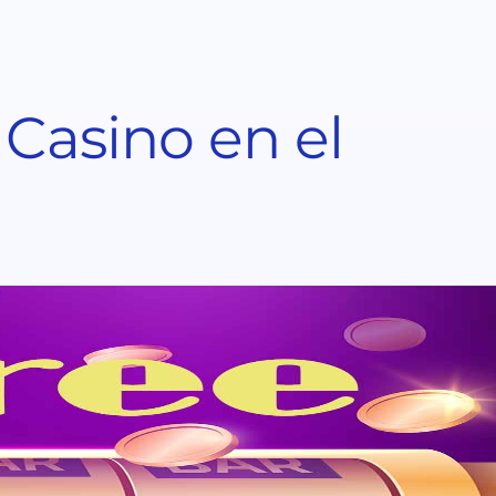
 Casino en el