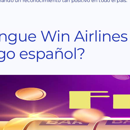
ando un reconocimiento tan positivo en todo el país.
ingue Win Airlines
go español?