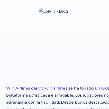
Win Airlines
casino win airlines
se ha forjado un lug
plataforma sofisticada e amigable. Los jugadores
adrenalina con la fiabilidad. Desde bonos destacados