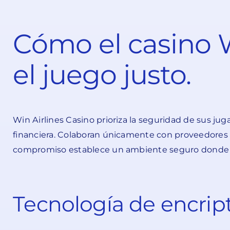
Cómo el casino W
el juego justo.
Win Airlines Casino prioriza la seguridad de sus j
financiera. Colaboran únicamente con proveedores d
compromiso establece un ambiente seguro donde los
Tecnología de encrip