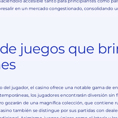
 haciéndolo accesible tanto para principiantes como p
obresalir en un mercado congestionado, consolidando u
de juegos que bri
nes
o del jugador, el casino ofrece una notable gama de e
emporáneas, los jugadores encontrarán diversión sin f
lero gozarán de una magnífica colección, que contiene r
s Casino también se distingue por sus partidas con deal
icional. Asimismo, juegos únicos como el lotería y las t