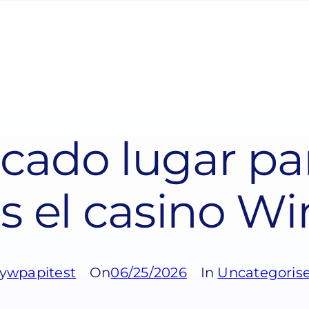
cado lugar pa
 el casino Win
y
wpapitest
On
06/25/2026
In
Uncategoris