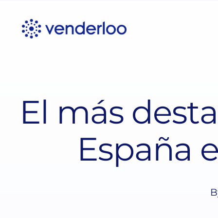
Skip
to
content
El más desta
España es
B