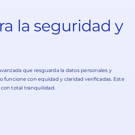
a la seguridad y
 avanzada que resguarda la datos personales y
funcione con equidad y claridad verificadas. Este
on total tranquilidad.