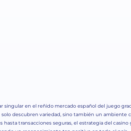
ar singular en el reñido mercado español del juego grac
 no solo descubren variedad, sino también un ambient
 hasta transacciones seguras, el estrategia del casino 