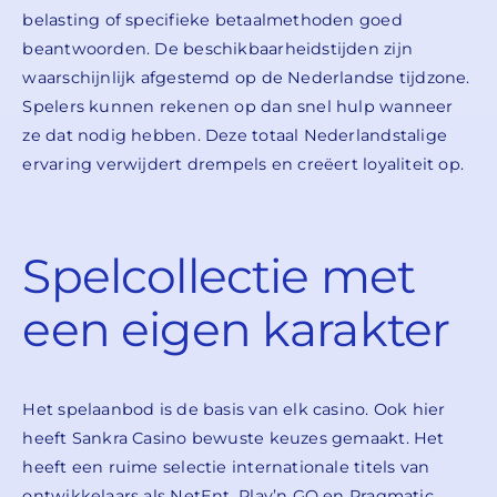
belasting of specifieke betaalmethoden goed
beantwoorden. De beschikbaarheidstijden zijn
waarschijnlijk afgestemd op de Nederlandse tijdzone.
Spelers kunnen rekenen op dan snel hulp wanneer
ze dat nodig hebben. Deze totaal Nederlandstalige
ervaring verwijdert drempels en creëert loyaliteit op.
Spelcollectie met
een eigen karakter
Het spelaanbod is de basis van elk casino. Ook hier
heeft Sankra Casino bewuste keuzes gemaakt. Het
heeft een ruime selectie internationale titels van
ontwikkelaars als NetEnt, Play’n GO en Pragmatic