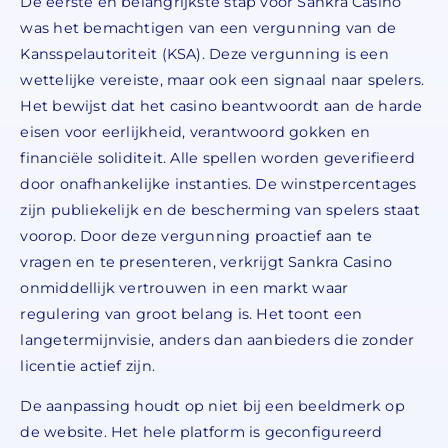
De eerste en belangrijkste stap voor Sankra Casino
was het bemachtigen van een vergunning van de
Kansspelautoriteit (KSA). Deze vergunning is een
wettelijke vereiste, maar ook een signaal naar spelers.
Het bewijst dat het casino beantwoordt aan de harde
eisen voor eerlijkheid, verantwoord gokken en
financiële soliditeit. Alle spellen worden geverifieerd
door onafhankelijke instanties. De winstpercentages
zijn publiekelijk en de bescherming van spelers staat
voorop. Door deze vergunning proactief aan te
vragen en te presenteren, verkrijgt Sankra Casino
onmiddellijk vertrouwen in een markt waar
regulering van groot belang is. Het toont een
langetermijnvisie, anders dan aanbieders die zonder
licentie actief zijn.
De aanpassing houdt op niet bij een beeldmerk op
de website. Het hele platform is geconfigureerd