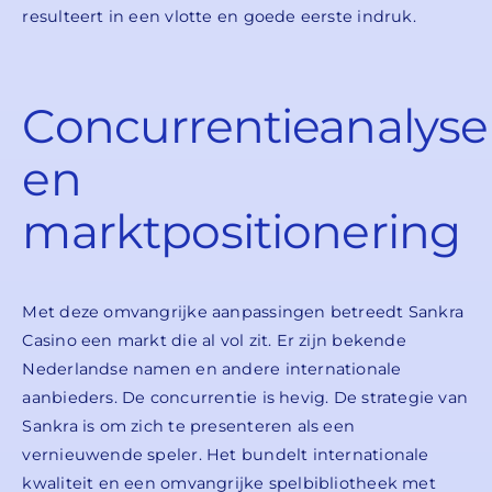
resulteert in een vlotte en goede eerste indruk.
Concurrentieanalyse
en
marktpositionering
Met deze omvangrijke aanpassingen betreedt Sankra
Casino een markt die al vol zit. Er zijn bekende
Nederlandse namen en andere internationale
aanbieders. De concurrentie is hevig. De strategie van
Sankra is om zich te presenteren als een
vernieuwende speler. Het bundelt internationale
kwaliteit en een omvangrijke spelbibliotheek met