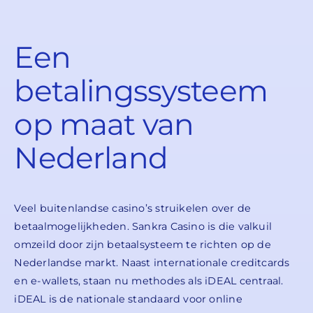
Een
betalingssysteem
op maat van
Nederland
Veel buitenlandse casino’s struikelen over de
betaalmogelijkheden. Sankra Casino is die valkuil
omzeild door zijn betaalsysteem te richten op de
Nederlandse markt. Naast internationale creditcards
en e-wallets, staan nu methodes als iDEAL centraal.
iDEAL is de nationale standaard voor online