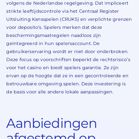
volgens de Nederlandse regelgeving. Dat impliceert
strikte leeftijdscontrole via het Centraal Register
Uitsluiting Kansspelen (CRUKS) en verplichte grenzen
voor deposito’s. Spelers merken dat deze
beschermingsmaatregelen naadloos zijn
geïntegreerd in hun spelersaccount. De
gebruikerservaring wordt er niet door onderbroken.
Deze focus op voorschriften beperkt de rechtsrisico’s
voor het casino en biedt spelers garantie. Ze zijn
ervan op de hoogte dat ze in een gecontroleerde en
betrouwbare omgeving spelen. Deze investering is
de basis voor alle andere lokale aanpassingen.
Aanbiedingen
afgestemd op