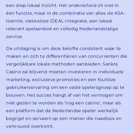
een diep lokaal inzicht. Het onderscheid zit niet in
één functie, maar in de combinatie van alles: de KSA-
licentie, vlekkeloze iDEAL-integratie, een lokaal
relevant spelaanbod en volledig Nederlandstalige
service.
De uitdaging is om deze belofte consistent waar te
maken en zich te differentiëren van concurrenten die
vergelijkbare lokale methoden aanbieden. Sankra
Casino zal blijvend moeten investeren in individuele
marketing, exclusieve promoties en een foutloze
gebruikerservaring om een vaste spelersgroep op te
bouwen. Het succes hangt af van het vermogen om
niet gezien te worden als ‘nog een casino’, maar als
een platform dat de Nederlandse speler werkelijk
begrijpt en serveert op een manier die naadloos en
vertrouwd overkomt.