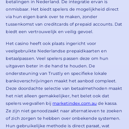
betalingen in Nederland. De integratie ervan is
onmisbaar. Het biedt spelers de mogelijkheid direct
via hun eigen bank over te maken, zonder
tussenkomst van creditcards of prepaid accounts. Dat
biedt een vertrouwelijk en veilig gevoel.
Het casino heeft ook plaats ingericht voor
veelgebruikte Nederlandse prepaidkaarten en
betaalpassen. Veel spelers passen deze om hun
uitgaven beter in de hand te houden. De
ondersteuning van Trustly en specifieke lokale
bankoverschrijvingen maakt het aanbod compleet.
Deze doordachte selectie van betaalmethoden maakt
het niet alleen gemakkelijker, het belet ook dat
spelers wegvallen bij
marketindex.com.au
de kassa.
Ze zijn niet genoodzaakt naar alternatieven te zoeken
of zich zorgen te hebben over onbekende systemen.
Hun gebruikelijke methode is direct paraat, wat