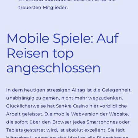
treuesten Mitglieder.
Mobile Spiele: Auf
Reisen top
angeschlossen
In dem heutigen stressigen Alltag ist die Gelegenheit,
unabhängig zu gamen, nicht mehr wegzudenken.
Glücklicherweise hat Sankra Casino hier vorbildliche
Arbeit geleistet. Die mobile Webversion der Website,
die sofort über den Browser jedes Smartphones oder
Tablets gestartet wird, ist absolut exzellent. Sie lädt