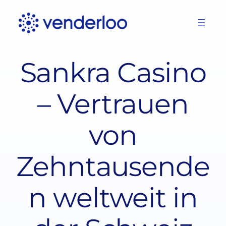
Skip
to
content
Sankra Casino
– Vertrauen
von
Zehntausende
n weltweit in