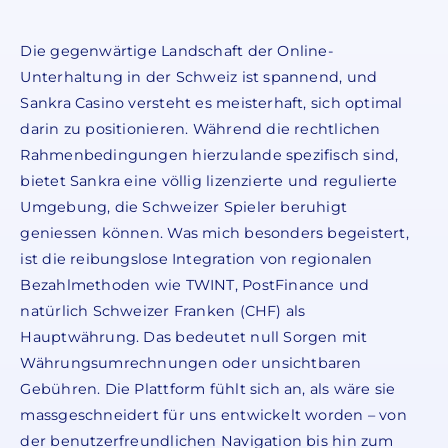
Die gegenwärtige Landschaft der Online-
Unterhaltung in der Schweiz ist spannend, und
Sankra Casino versteht es meisterhaft, sich optimal
darin zu positionieren. Während die rechtlichen
Rahmenbedingungen hierzulande spezifisch sind,
bietet Sankra eine völlig lizenzierte und regulierte
Umgebung, die Schweizer Spieler beruhigt
geniessen können. Was mich besonders begeistert,
ist die reibungslose Integration von regionalen
Bezahlmethoden wie TWINT, PostFinance und
natürlich Schweizer Franken (CHF) als
Hauptwährung. Das bedeutet null Sorgen mit
Währungsumrechnungen oder unsichtbaren
Gebühren. Die Plattform fühlt sich an, als wäre sie
massgeschneidert für uns entwickelt worden – von
der benutzerfreundlichen Navigation bis hin zum