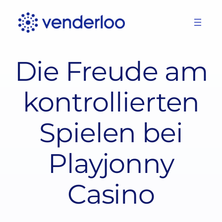
Skip
to
content
Die Freude am
kontrollierten
Spielen bei
Playjonny
Casino