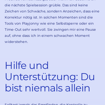
die nächste Spielsession grüble. Das sind keine
Zeichen von Schwäche, sondern Anzeichen, dass eine
Korrektur nötig ist. In solchen Momenten sind die
Tools von Playjonny wie eine Selbstsperre oder ein
Time-Out sehr wertvoll. Sie zwingen mir eine Pause
auf, ohne dass ich in einem schwachen Moment
widerstehen.
Hilfe und
Unterstützung: Du
bist niemals allein
Solltest jemals das Empfinden, die Kontrolle zu