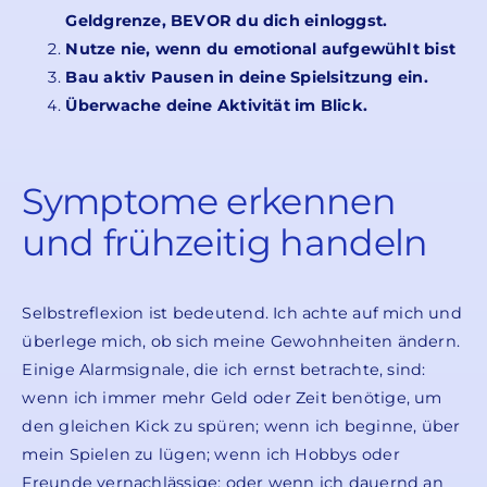
Geldgrenze, BEVOR du dich einloggst.
Nutze nie, wenn du emotional aufgewühlt bist
Bau aktiv Pausen in deine Spielsitzung ein.
Überwache deine Aktivität im Blick.
Symptome erkennen
und frühzeitig handeln
Selbstreflexion ist bedeutend. Ich achte auf mich und
überlege mich, ob sich meine Gewohnheiten ändern.
Einige Alarmsignale, die ich ernst betrachte, sind:
wenn ich immer mehr Geld oder Zeit benötige, um
den gleichen Kick zu spüren; wenn ich beginne, über
mein Spielen zu lügen; wenn ich Hobbys oder
Freunde vernachlässige; oder wenn ich dauernd an