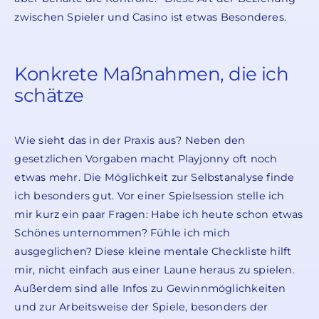
zwischen Spieler und Casino ist etwas Besonderes.
Konkrete Maßnahmen, die ich
schätze
Wie sieht das in der Praxis aus? Neben den
gesetzlichen Vorgaben macht Playjonny oft noch
etwas mehr. Die Möglichkeit zur Selbstanalyse finde
ich besonders gut. Vor einer Spielsession stelle ich
mir kurz ein paar Fragen: Habe ich heute schon etwas
Schönes unternommen? Fühle ich mich
ausgeglichen? Diese kleine mentale Checkliste hilft
mir, nicht einfach aus einer Laune heraus zu spielen.
Außerdem sind alle Infos zu Gewinnmöglichkeiten
und zur Arbeitsweise der Spiele, besonders der