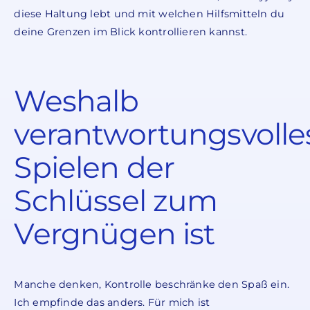
diese Haltung lebt und mit welchen Hilfsmitteln du
deine Grenzen im Blick kontrollieren kannst.
Weshalb
verantwortungsvolle
Spielen der
Schlüssel zum
Vergnügen ist
Manche denken, Kontrolle beschränke den Spaß ein.
Ich empfinde das anders. Für mich ist