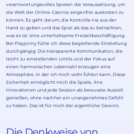
verantwortungsvolles Spielen die Voraussetzung, um
die Welt der Online-Casinos sorgenfrei auskosten zu
können. Es geht darum, die Kontrolle nie aus der
Hand zu geben und das Spiel als das zu betrachten,
was es ist: eine unterhaltsame Freizeitbeschäftigung.
Bei Playjonny fühle ich diese begleitende Einstellung
durchgängig. Die transparente Kommunikation, die
leicht zu einstellenden Limits und der Fokus auf
einen harmonischen Lebensstil erzeugen eine
Atmosphäre, in der ich mich wohl fühlen kann. Diese
Sicherheit ermöglicht mich die Spiele, ihre
Innovationen und jede Session als bewusste Auszeit
genießen, ohne nachher ein unangenehmes Gefühl
zu haben. Das ist für mich der eigentliche Gewinn.
Die Denkweise von