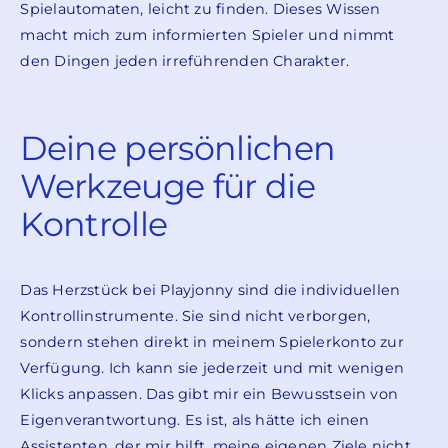
Spielautomaten, leicht zu finden. Dieses Wissen
macht mich zum informierten Spieler und nimmt
den Dingen jeden irreführenden Charakter.
Deine persönlichen
Werkzeuge für die
Kontrolle
Das Herzstück bei Playjonny sind die individuellen
Kontrollinstrumente. Sie sind nicht verborgen,
sondern stehen direkt in meinem Spielerkonto zur
Verfügung. Ich kann sie jederzeit und mit wenigen
Klicks anpassen. Das gibt mir ein Bewusstsein von
Eigenverantwortung. Es ist, als hätte ich einen
Assistenten, der mir hilft, meine eigenen Ziele nicht