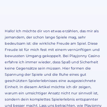
Hallo! Ich möchte dir von etwas erzählen, das mir als
jemandem, der schon lange Spiele mag, sehr
bedeutsam ist: die wirkliche Freude am Spiel. Diese
Freude ist für mich fest mit einem vernünftigen und
bewussten Umgang gekoppelt. Bei Playjonny Casino
erfahre ich immer wieder, dass Spaß und Sicherheit
keine Gegensätze sein müssen. Hier formen die
Spannung der Spiele und die Ruhe eines gut
geschützten Spielerlebnisses eine ausgezeichnete
Einheit. In diesem Artikel möchte ich dir zeigen,
warum ein umsichtiger Ansatz nicht nur sinnvoll ist,
sondern dein komplettes Spielerlebnis entspannter
und besser macht. Lass uns betrachten, wie Playjonny