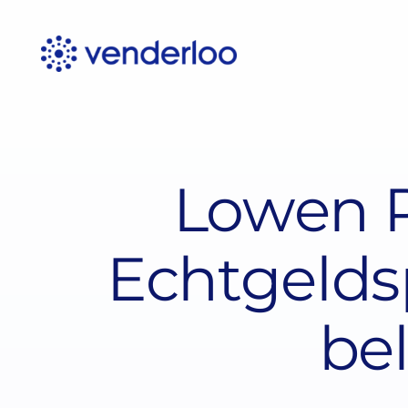
Skip
to
content
Lowen P
Echtgeldsp
bel