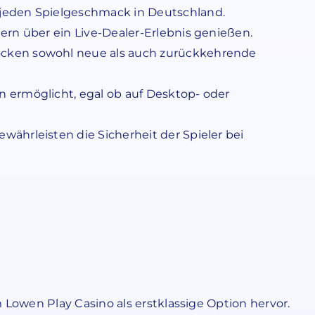
 jeden Spielgeschmack in Deutschland.
ern über ein Live-Dealer-Erlebnis genießen.
locken sowohl neue als auch zurückkehrende
n ermöglicht, egal ob auf Desktop- oder
ährleisten die Sicherheit der Spieler bei
Lowen Play Casino als erstklassige Option hervor.