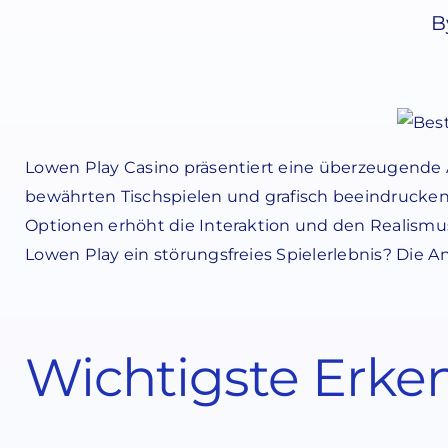
B
Lowen Play Casino präsentiert eine überzeugende A
bewährten Tischspielen und grafisch beeindruckend
Optionen erhöht die Interaktion und den Realismus
Lowen Play ein störungsfreies Spielerlebnis? Die A
Wichtigste Erke