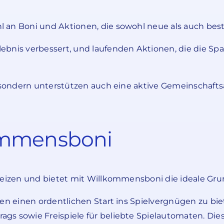
l an Boni und Aktionen, die sowohl neue als auch bes
ebnis verbessert, und laufenden Aktionen, die die Sp
s, sondern unterstützen auch eine aktive Gemeinschaf
kommensboni
reizen und bietet mit Willkommensboni die ideale Grun
nden einen ordentlichen Start ins Spielvergnügen zu b
gs sowie Freispiele für beliebte Spielautomaten. Die