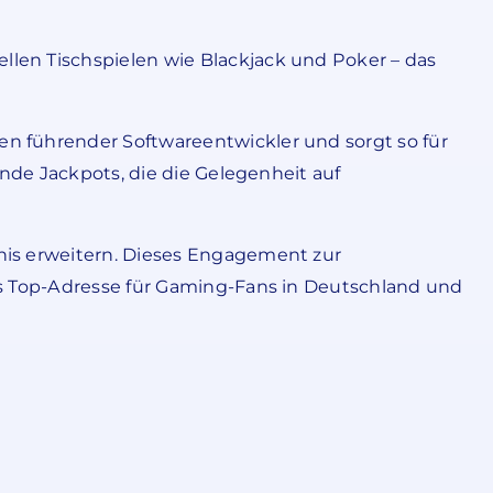
llen Tischspielen wie Blackjack und Poker – das
en führender Softwareentwickler und sorgt so für
ende Jackpots, die die Gelegenheit auf
nis erweitern. Dieses Engagement zur
als Top-Adresse für Gaming-Fans in Deutschland und