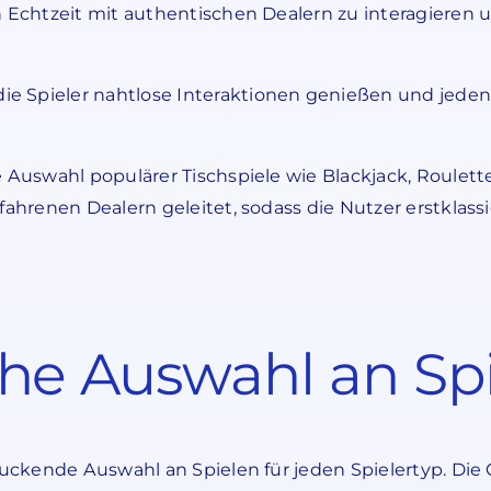
in Echtzeit mit authentischen Dealern zu interagieren
e Spieler nahtlose Interaktionen genießen und jeden
e Auswahl populärer Tischspiele wie Blackjack, Roulet
erfahrenen Dealern geleitet, sodass die Nutzer erstkl
he Auswahl an Sp
druckende Auswahl an Spielen für jeden Spielertyp. Die