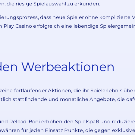
en, die riesige Spielauswahl zu erkunden.
vierungsprozess, dass neue Spieler ohne komplizierte 
lay Casino erfolgreich eine lebendige Spielergemein
nden Werbeaktionen
 Reihe fortlaufender Aktionen, die ihr Spielerlebnis ü
tlich stattfindende und monatliche Angebote, die daf
 und Reload-Boni erhöhen den Spielspaß und reduziere
gewähren für jeden Einsatz Punkte, die gegen exklusi