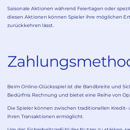
Saisonale Aktionen während Feiertagen oder spezi
diesen Aktionen können Spieler ihre möglichen Er
zurückkehren lässt.
Zahlungsmethod
Beim Online-Glücksspiel ist die Bandbreite und Si
Bedürfnis Rechnung und bietet eine Reihe von Opti
Die Spieler können zwischen traditionellen Kredi
ihren Transaktionen ermöglicht.
Um das Sicherheitsgefühl der Nutzer zu stärken, se