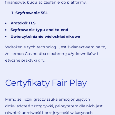
finansowe, budując zaufanie do platformy.
Szyfrowanie SSL
Protokół TLS
Szyfrowanie typu end-to-end
Uwierzytelnianie wieloskładnikowe
Wdrożenie tych technologii jest świadectwem na to,
że Lemon Casino dba o ochronę użytkowników i
etyczne praktyki gry.
Certyfikaty Fair Play
Mimo że liczni graczy szuka emocjonujących
doświadczeń z rozgrywki, priorytetem dla nich jest
również uczciwość i przejrzystość w kasynach