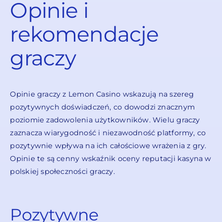
Opinie i
rekomendacje
graczy
Opinie graczy z Lemon Casino wskazują na szereg
pozytywnych doświadczeń, co dowodzi znacznym
poziomie zadowolenia użytkowników. Wielu graczy
zaznacza wiarygodność i niezawodność platformy, co
pozytywnie wpływa na ich całościowe wrażenia z gry.
Opinie te są cenny wskaźnik oceny reputacji kasyna w
polskiej społeczności graczy.
Pozytywne