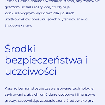
Lemon Casino dokłada wszelkich starań, aby zapewnić
graczom udział i rozrywkę, co czyni je
konkurencyjnym wyborem dla polskich
użytkowników poszukujących wyrafinowanego
środowiska gry.
Środki
bezpieczeństwa i
uczciwości
Kasyno Lemon stosuje zaawansowane technologie
szyfrowania, aby chronić dane osobowe i finansowe
graczy, zapewniając zabezpieczone środowisko gry.