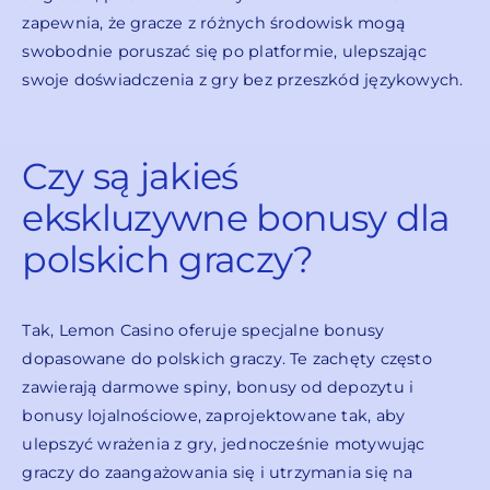
zapewnia, że gracze z różnych środowisk mogą
swobodnie poruszać się po platformie, ulepszając
swoje doświadczenia z gry bez przeszkód językowych.
Czy są jakieś
ekskluzywne bonusy dla
polskich graczy?
Tak, Lemon Casino oferuje specjalne bonusy
dopasowane do polskich graczy. Te zachęty często
zawierają darmowe spiny, bonusy od depozytu i
bonusy lojalnościowe, zaprojektowane tak, aby
ulepszyć wrażenia z gry, jednocześnie motywując
graczy do zaangażowania się i utrzymania się na