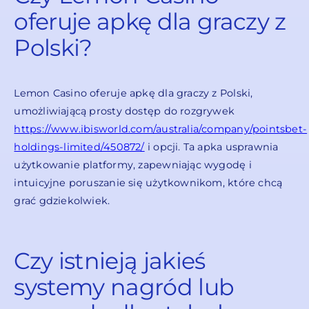
oferuje apkę dla graczy z
Polski?
Lemon Casino oferuje apkę dla graczy z Polski,
umożliwiającą prosty dostęp do rozgrywek
https://www.ibisworld.com/australia/company/pointsbet-
holdings-limited/450872/
i opcji. Ta apka usprawnia
użytkowanie platformy, zapewniając wygodę i
intuicyjne poruszanie się użytkownikom, które chcą
grać gdziekolwiek.
Czy istnieją jakieś
systemy nagród lub