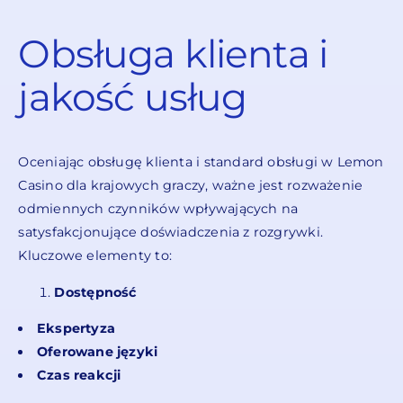
Obsługa klienta i
jakość usług
Oceniając obsługę klienta i standard obsługi w Lemon
Casino dla krajowych graczy, ważne jest rozważenie
odmiennych czynników wpływających na
satysfakcjonujące doświadczenia z rozgrywki.
Kluczowe elementy to:
Dostępność
Ekspertyza
Oferowane języki
Czas reakcji