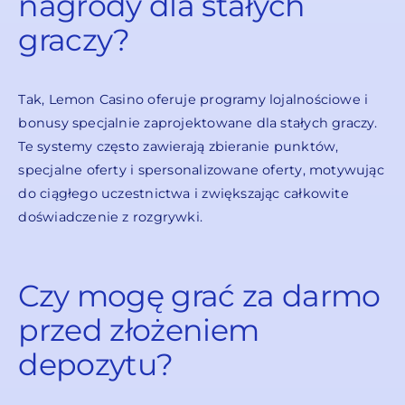
nagrody dla stałych
graczy?
Tak, Lemon Casino oferuje programy lojalnościowe i
bonusy specjalnie zaprojektowane dla stałych graczy.
Te systemy często zawierają zbieranie punktów,
specjalne oferty i spersonalizowane oferty, motywując
do ciągłego uczestnictwa i zwiększając całkowite
doświadczenie z rozgrywki.
Czy mogę grać za darmo
przed złożeniem
depozytu?