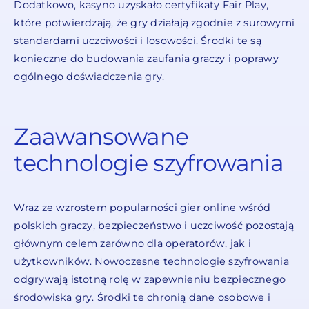
Dodatkowo, kasyno uzyskało certyfikaty Fair Play,
które potwierdzają, że gry działają zgodnie z surowymi
standardami uczciwości i losowości. Środki te są
konieczne do budowania zaufania graczy i poprawy
ogólnego doświadczenia gry.
Zaawansowane
technologie szyfrowania
Wraz ze wzrostem popularności gier online wśród
polskich graczy, bezpieczeństwo i uczciwość pozostają
głównym celem zarówno dla operatorów, jak i
użytkowników. Nowoczesne technologie szyfrowania
odgrywają istotną rolę w zapewnieniu bezpiecznego
środowiska gry. Środki te chronią dane osobowe i