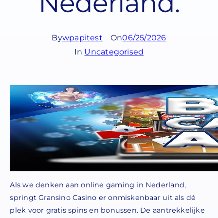
Nederland.
By
wpapitest
On
06/25/2026
In
Uncategorised
Als we denken aan online gaming in Nederland,
springt Gransino Casino er onmiskenbaar uit als dé
plek voor gratis spins en bonussen. De aantrekkelijke