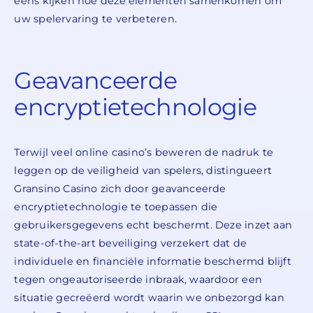
eens kijken hoe deze elementen samenkomen om
uw spelervaring te verbeteren.
Geavanceerde
encryptietechnologie
Terwijl veel online casino’s beweren de nadruk te
leggen op de veiligheid van spelers, distingueert
Gransino Casino zich door geavanceerde
encryptietechnologie te toepassen die
gebruikersgegevens echt beschermt. Deze inzet aan
state-of-the-art beveiliging verzekert dat de
individuele en financiële informatie beschermd blijft
tegen ongeautoriseerde inbraak, waardoor een
situatie gecreëerd wordt waarin we onbezorgd kan