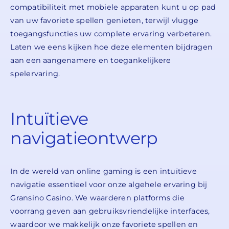
compatibiliteit met mobiele apparaten kunt u op pad
van uw favoriete spellen genieten, terwijl vlugge
toegangsfuncties uw complete ervaring verbeteren.
Laten we eens kijken hoe deze elementen bijdragen
aan een aangenamere en toegankelijkere
spelervaring.
Intuïtieve
navigatieontwerp
In de wereld van online gaming is een intuïtieve
navigatie essentieel voor onze algehele ervaring bij
Gransino Casino. We waarderen platforms die
voorrang geven aan gebruiksvriendelijke interfaces,
waardoor we makkelijk onze favoriete spellen en