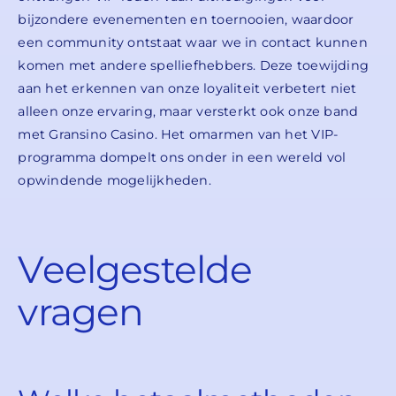
bijzondere evenementen en toernooien, waardoor
een community ontstaat waar we in contact kunnen
komen met andere spelliefhebbers. Deze toewijding
aan het erkennen van onze loyaliteit verbetert niet
alleen onze ervaring, maar versterkt ook onze band
met Gransino Casino. Het omarmen van het VIP-
programma dompelt ons onder in een wereld vol
opwindende mogelijkheden.
Veelgestelde
vragen