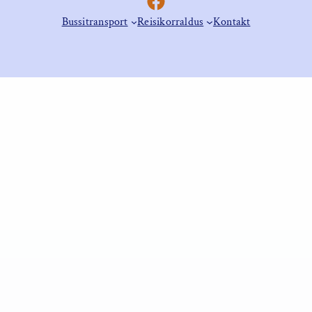
Bussitransport
Reisikorraldus
Kontakt