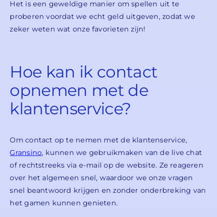
Het is een geweldige manier om spellen uit te
proberen voordat we echt geld uitgeven, zodat we
zeker weten wat onze favorieten zijn!
Hoe kan ik contact
opnemen met de
klantenservice?
Om contact op te nemen met de klantenservice,
Gransino
, kunnen we gebruikmaken van de live chat
of rechtstreeks via e-mail op de website. Ze reageren
over het algemeen snel, waardoor we onze vragen
snel beantwoord krijgen en zonder onderbreking van
het gamen kunnen genieten.