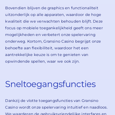
Bovendien blijven de graphics en functionaliteit
uitzonderlijk op alle apparaten, waardoor de hoge
kwaliteit die we verwachten behouden blijft. Deze
focus op mobiele toegankelijkheid geeft ons meer
mogelijkheden en verbetert onze spelervaring
onderweg. Kortom, Gransino Casino begrijpt onze
behoefte aan flexibiliteit, waardoor het een
aantrekkelijke keuze is om te genieten van
opwindende spellen, waar we ook zijn.
Sneltoegangsfuncties
Dankzij de vlotte toegangsfuncties van Gransino
Casino wordt onze spelervaring intuïtief en naadloos.
We waarderen de gebruiksvriendelijke interfaces en