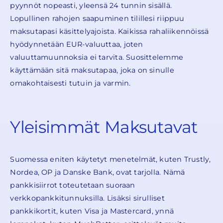
pyynnöt nopeasti, yleensä 24 tunnin sisällä.
Lopullinen rahojen saapuminen tilillesi riippuu
maksutapasi käsittelyajoista. Kaikissa rahaliikennöissä
hyödynnetään EUR-valuuttaa, joten
valuuttamuunnoksia ei tarvita. Suosittelemme
käyttämään sitä maksutapaa, joka on sinulle
omakohtaisesti tutuin ja varmin.
Yleisimmät Maksutavat
Suomessa eniten käytetyt menetelmät, kuten Trustly,
Nordea, OP ja Danske Bank, ovat tarjolla. Nämä
pankkisiirrot toteutetaan suoraan
verkkopankkitunnuksilla. Lisäksi sirulliset
pankkikortit, kuten Visa ja Mastercard, ynnä