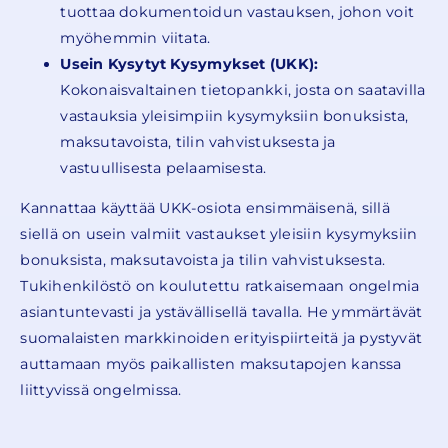
tuottaa dokumentoidun vastauksen, johon voit
myöhemmin viitata.
Usein Kysytyt Kysymykset (UKK):
Kokonaisvaltainen tietopankki, josta on saatavilla
vastauksia yleisimpiin kysymyksiin bonuksista,
maksutavoista, tilin vahvistuksesta ja
vastuullisesta pelaamisesta.
Kannattaa käyttää UKK-osiota ensimmäisenä, sillä
siellä on usein valmiit vastaukset yleisiin kysymyksiin
bonuksista, maksutavoista ja tilin vahvistuksesta.
Tukihenkilöstö on koulutettu ratkaisemaan ongelmia
asiantuntevasti ja ystävällisellä tavalla. He ymmärtävät
suomalaisten markkinoiden erityispiirteitä ja pystyvät
auttamaan myös paikallisten maksutapojen kanssa
liittyvissä ongelmissa.