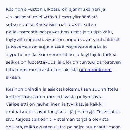
Kasinon sivuston ulkoasu on ajanmukainen ja
visuaalisesti miellyttävä, ilman ylimääräistä
sotkuisuutta. Keskeisimmät luokat, kuten
peliautomaatit, saapuvat bonukset ja tukipalvelu,
löytyvät nopeasti. Sivuston nopeus ovat vauhdikkaat,
ja kokemus on sujuva sekä pöytäkoneella kuin
älypuhelimilla. Suomenmaalaisille käyttäjille tärkeä
seikka on luotettavuus, ja Glorion tuntuu panostavan
tähän ensimmäisestä kontaktista
pitchbook.com
alkaen.
Kasinon brändin ja asiakaskokemuksen suunnittelu
kertoo tosissaan huomioitavasta peliyhtiöstä.
Väripaletti on rauhallinen ja tyylikäs, ja kaikki
ominaisuudet ovat loogisesti järjesteltyjä. Tervetuloa-
sivu tarjoaa selkeän tiivistelmän tarjolla olevista
eduista, mikä avustaa uutta pelaajaa suuntautumaan