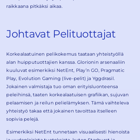
raikkaana pitkäksi aikaa.
Johtavat Pelituottajat
Korkealaatuinen pelikokemus taataan yhteistyöllä
alan huipputuottajien kanssa. Glorionin arsenaaliin
kuuluvat esimerkiksi NetEnt, Play’n GO, Pragmatic
Play, Evolution Gaming (live-pelit) ja Yggdrasil.
Jokainen valmistaja tuo oman erityisluonteensa
peleihinsä, taaten korkealaatuisen grafiikan, sujuvan
pelaamisen ja reilun pelielämyksen. Tämä vaihteleva
yhteistyö takaa että jokainen tavoittaa itselleen
sopivia pelejä.
Esimerkiksi NetEnt tunnetaan visuaalisesti hienoista
ja uudenlaisista tuotoksista, kuten Starburst ja