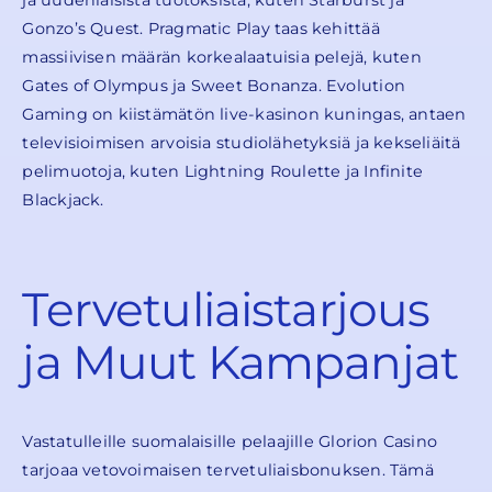
Gonzo’s Quest. Pragmatic Play taas kehittää
massiivisen määrän korkealaatuisia pelejä, kuten
Gates of Olympus ja Sweet Bonanza. Evolution
Gaming on kiistämätön live-kasinon kuningas, antaen
televisioimisen arvoisia studiolähetyksiä ja kekseliäitä
pelimuotoja, kuten Lightning Roulette ja Infinite
Blackjack.
Tervetuliaistarjous
ja Muut Kampanjat
Vastatulleille suomalaisille pelaajille Glorion Casino
tarjoaa vetovoimaisen tervetuliaisbonuksen. Tämä