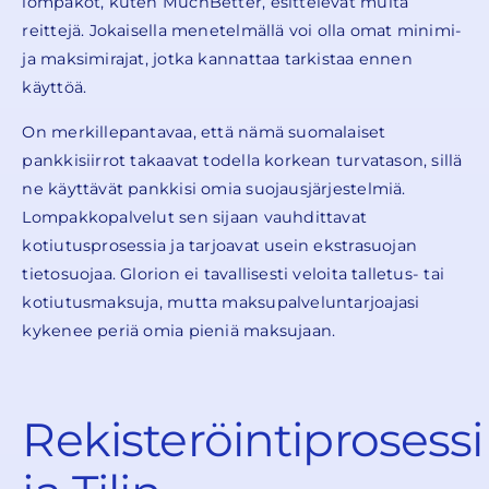
lompakot, kuten MuchBetter, esittelevät muita
reittejä. Jokaisella menetelmällä voi olla omat minimi-
ja maksimirajat, jotka kannattaa tarkistaa ennen
käyttöä.
On merkillepantavaa, että nämä suomalaiset
pankkisiirrot takaavat todella korkean turvatason, sillä
ne käyttävät pankkisi omia suojausjärjestelmiä.
Lompakkopalvelut sen sijaan vauhdittavat
kotiutusprosessia ja tarjoavat usein ekstrasuojan
tietosuojaa. Glorion ei tavallisesti veloita talletus- tai
kotiutusmaksuja, mutta maksupalveluntarjoajasi
kykenee periä omia pieniä maksujaan.
Rekisteröintiprosessi