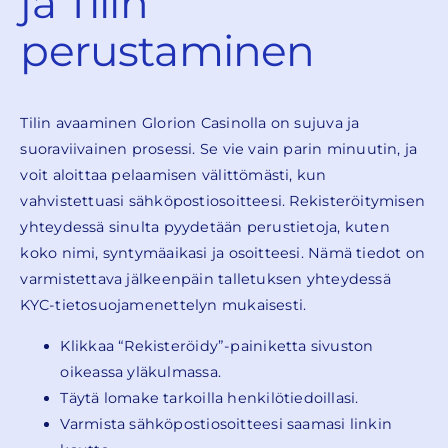
ja Tilin
perustaminen
Tilin avaaminen Glorion Casinolla on sujuva ja
suoraviivainen prosessi. Se vie vain parin minuutin, ja
voit aloittaa pelaamisen välittömästi, kun
vahvistettuasi sähköpostiosoitteesi. Rekisteröitymisen
yhteydessä sinulta pyydetään perustietoja, kuten
koko nimi, syntymäaikasi ja osoitteesi. Nämä tiedot on
varmistettava jälkeenpäin talletuksen yhteydessä
KYC-tietosuojamenettelyn mukaisesti.
Klikkaa “Rekisteröidy”-painiketta sivuston
oikeassa yläkulmassa.
Täytä lomake tarkoilla henkilötiedoillasi.
Varmista sähköpostiosoitteesi saamasi linkin