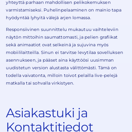
yhteyttä parhaan mahdollisen pelikokemuksen
varmistamiseksi. Puhelinpelaaminen on mainio tapa
hyödyntää lyhyitä välejä arjen lomassa.
Responsiivinen suunnittelu mukautuu vaihteleviin
näytön mittoihin saumattomasti, ja pelien grafiikat
sekä animaatiot ovat selkeinä ja sujuvina myös
mobiililaitteilla. Sinun ei tarvitse levytilaa sovelluksen
asennukseen, ja pääset aina käyttöösi uusimman
uudistetun version alustasta välittömästi. Tämä on
todella vaivatonta, milloin toivot pelailla live-pelejä
matkalla tai sohvalla virkistyen.
Asiakastuki ja
Kontaktitiedot