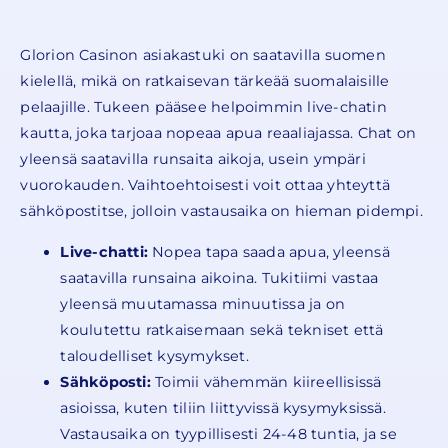
Glorion Casinon asiakastuki on saatavilla suomen
kielellä, mikä on ratkaisevan tärkeää suomalaisille
pelaajille. Tukeen pääsee helpoimmin live-chatin
kautta, joka tarjoaa nopeaa apua reaaliajassa. Chat on
yleensä saatavilla runsaita aikoja, usein ympäri
vuorokauden. Vaihtoehtoisesti voit ottaa yhteyttä
sähköpostitse, jolloin vastausaika on hieman pidempi.
Live-chatti:
Nopea tapa saada apua, yleensä
saatavilla runsaina aikoina. Tukitiimi vastaa
yleensä muutamassa minuutissa ja on
koulutettu ratkaisemaan sekä tekniset että
taloudelliset kysymykset.
Sähköposti:
Toimii vähemmän kiireellisissä
asioissa, kuten tiliin liittyvissä kysymyksissä.
Vastausaika on tyypillisesti 24-48 tuntia, ja se