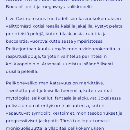
Book of -pelit ja megaways-kolikkopelit.
Live Casino -osuus tuo todellisen kasinokokemuksen
välittömästi kotisi reaaliaikaisilla jakajilla. Pystyt pelata
perinteisiä pelejä, kuten blackjackia, rulettia ja
baccaratia, vuorovaikutteisessa ympäristössä.
Pelitarjontaan kuuluu myös monia videopokereita ja
raaputuslippuja, tarjoten vaihtelua perinteisiin
kolikkopeleihin. Arsenaali uudistuu säännöllisesti
uusilla peleillä.
Pelikonevalikoiman kattavuus on merkittävä.
Tavoitatte pelit jokaisella teemoilla, kuten vanhat
mytologiat, seikkailut, fantasia ja elokuvat. Jokaisessa
pelissä on omat erityisominaisuutensa, kuten
vapautuvat symbolit, kertoimet, monitasobonukset ja
progressiiviset jackpotit. Tämä tuo loputtomasti
monipuolisuutta ja ylläpitää pelikokemuksen