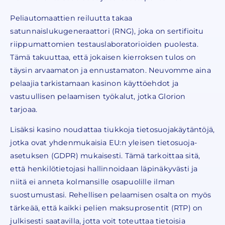
Peliautomaattien reiluutta takaa
satunnaislukugeneraattori (RNG), joka on sertifioitu
riippumattomien testauslaboratorioiden puolesta.
Tämä takuuttaa, että jokaisen kierroksen tulos on
täysin arvaamaton ja ennustamaton. Neuvomme aina
pelaajia tarkistamaan kasinon käyttöehdot ja
vastuullisen pelaamisen työkalut, jotka Glorion
tarjoaa.
Lisäksi kasino noudattaa tiukkoja tietosuojakäytäntöjä,
jotka ovat yhdenmukaisia EU:n yleisen tietosuoja-
asetuksen (GDPR) mukaisesti. Tämä tarkoittaa sitä,
että henkilötietojasi hallinnoidaan läpinäkyvästi ja
niitä ei anneta kolmansille osapuolille ilman
suostumustasi. Rehellisen pelaamisen osalta on myös
tärkeää, että kaikki pelien maksuprosentit (RTP) on
julkisesti saatavilla, jotta voit toteuttaa tietoisia