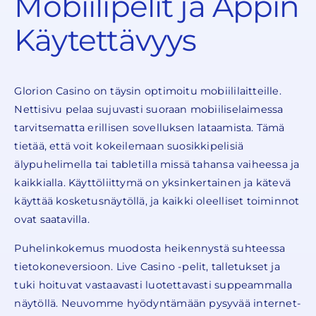
Mobiilipelit ja Appin
Käytettävyys
Glorion Casino on täysin optimoitu mobiililaitteille.
Nettisivu pelaa sujuvasti suoraan mobiiliselaimessa
tarvitsematta erillisen sovelluksen lataamista. Tämä
tietää, että voit kokeilemaan suosikkipelisiä
älypuhelimella tai tabletilla missä tahansa vaiheessa ja
kaikkialla. Käyttöliittymä on yksinkertainen ja kätevä
käyttää kosketusnäytöllä, ja kaikki oleelliset toiminnot
ovat saatavilla.
Puhelinkokemus muodosta heikennystä suhteessa
tietokoneversioon. Live Casino -pelit, talletukset ja
tuki hoituvat vastaavasti luotettavasti suppeammalla
näytöllä. Neuvomme hyödyntämään pysyvää internet-