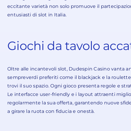
eccitante varietà non solo promuove il partecipazio
entusiasti di slot in Italia.
Giochi da tavolo accat
Oltre alle incantevoli slot, Dudespin Casino vanta 
sempreverdi preferiti come il blackjack e la roulette
trovi il suo spazio. Ogni gioco presenta regole e st
Le interfacce user-friendly e i layout attraenti mig
regolarmente la sua offerta, garantendo nuove sfide e
a girare la ruota con fiducia e onestà.