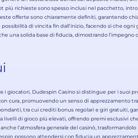
le slot più richieste sono spesso inclusi nel pacchetto, i
queste offerte sono chiaramente definiti, garantendo ch
ossibilità di vincita fin dall’inizio, facendo sì che ogn
che una solida base di fiducia, dimostrando l’impegno di
i
i giocatori, Dudespin Casino si distingue per i suoi p
i con cura, promuovendo un senso di apprezzamento tra 
ti, tra cui crediti bonus regolari e giri gratuiti, gar
ola livelli di gioco più elevati, offrendo premi esclusivi
anche l’atmosfera generale del casinò, trasformandolo i
espin possono attendersi con fiducia un apprezzamento