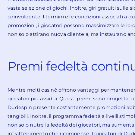
vasta selezione di giochi. Inoltre, giri gratuiti sul
coinvolgente. I termini e le condizioni associati a 
promozioni, i giocatori possono massimizzare le loro p
non solo attirano nuova clientela, ma instaurano an
Premi fedeltà continu
Mentre molti casinò offrono vantaggi per mantenere 
giocatori più assidui. Questi premi sono progettat
Dudespin presenta costantemente promozioni abbondan
tangibili. Inoltre, il programma fedeltà a livelli stim
non solo nutre la fedeltà dei giocatori, ma aumenta 
intrattenimento che ricompense. I giocatori di Dud