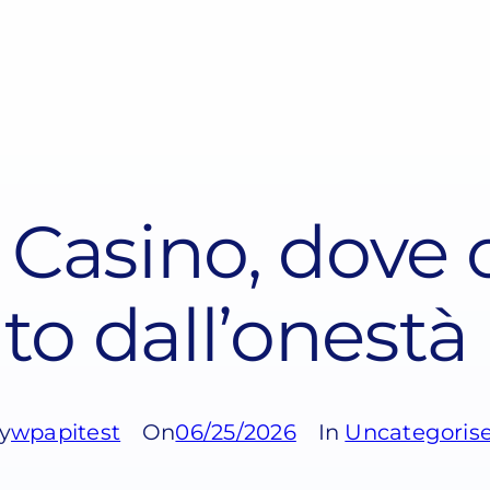
Casino, dove o
to dall’onestà i
y
wpapitest
On
06/25/2026
In
Uncategoris