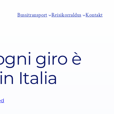
Bussitransport
Reisikorraldus
Kontakt
gni giro è
n Italia
ed