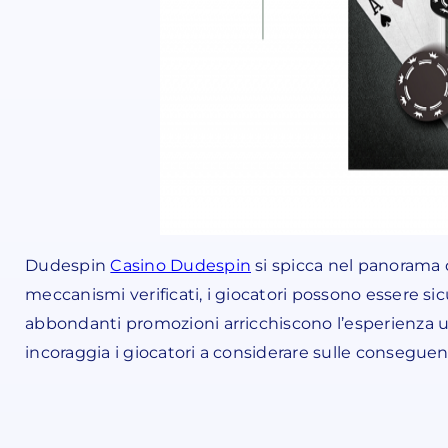
Dudespin
Casino Dudespin
si spicca nel panorama de
meccanismi verificati, i giocatori possono essere sicu
abbondanti promozioni arricchiscono l’esperienza ut
incoraggia i giocatori a considerare sulle consegue