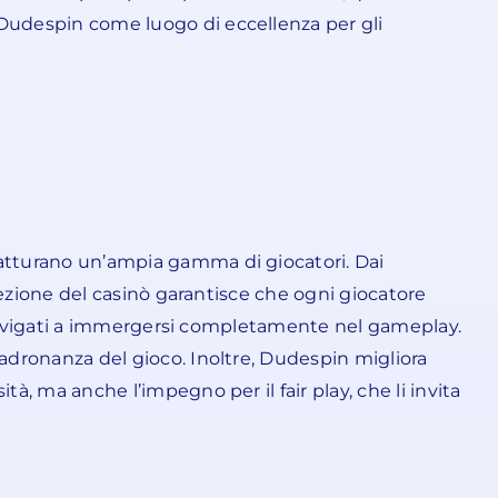
 Dudespin come luogo di eccellenza per gli
catturano un’ampia gamma di giocatori. Dai
elezione del casinò garantisce che ogni giocatore
ri navigati a immergersi completamente nel gameplay.
padronanza del gioco. Inoltre, Dudespin migliora
à, ma anche l’impegno per il fair play, che li invita