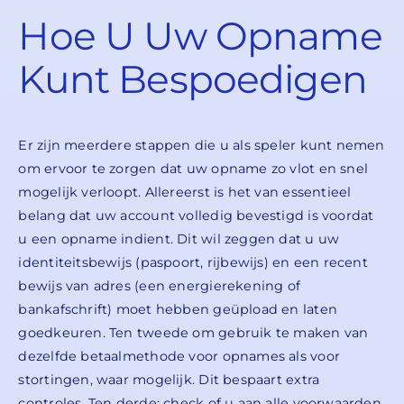
Hoe U Uw Opname
Kunt Bespoedigen
Er zijn meerdere stappen die u als speler kunt nemen
om ervoor te zorgen dat uw opname zo vlot en snel
mogelijk verloopt. Allereerst is het van essentieel
belang dat uw account volledig bevestigd is voordat
u een opname indient. Dit wil zeggen dat u uw
identiteitsbewijs (paspoort, rijbewijs) en een recent
bewijs van adres (een energierekening of
bankafschrift) moet hebben geüpload en laten
goedkeuren. Ten tweede om gebruik te maken van
dezelfde betaalmethode voor opnames als voor
stortingen, waar mogelijk. Dit bespaart extra
controles. Ten derde: check of u aan alle voorwaarden