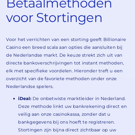
Betaalmethoden
voor Stortingen
Voor het verrichten van een storting geeft Billionaire
Casino een breed scala aan opties die aansluiten bij
de Nederlandse markt. De keuze strekt zich uit van
directe bankoverschrijvingen tot instant methoden,
elk met specifieke voordelen. Hieronder treft u een
overzicht van de favoriete methoden onder onze
Nederlandse spelers.
iDeal:
De onbetwiste marktleider in Nederland.
Deze methode linkt uw bankrekening direct en
veilig aan onze casinokassa, zonder dat u
bankgegevens bij ons hoeft te registreren.
Stortingen zijn bijna direct zichtbaar op uw