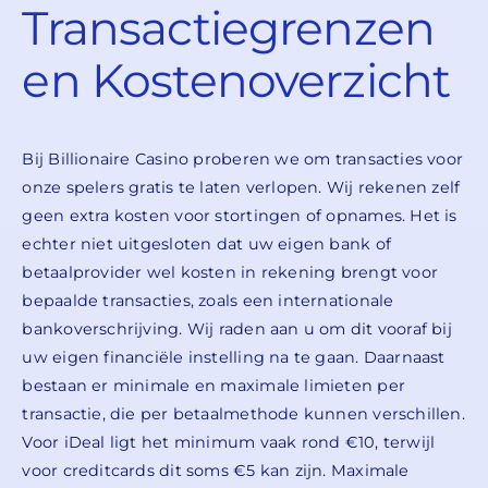
Transactiegrenzen
en Kostenoverzicht
Bij Billionaire Casino proberen we om transacties voor
onze spelers gratis te laten verlopen. Wij rekenen zelf
geen extra kosten voor stortingen of opnames. Het is
echter niet uitgesloten dat uw eigen bank of
betaalprovider wel kosten in rekening brengt voor
bepaalde transacties, zoals een internationale
bankoverschrijving. Wij raden aan u om dit vooraf bij
uw eigen financiële instelling na te gaan. Daarnaast
bestaan er minimale en maximale limieten per
transactie, die per betaalmethode kunnen verschillen.
Voor iDeal ligt het minimum vaak rond €10, terwijl
voor creditcards dit soms €5 kan zijn. Maximale