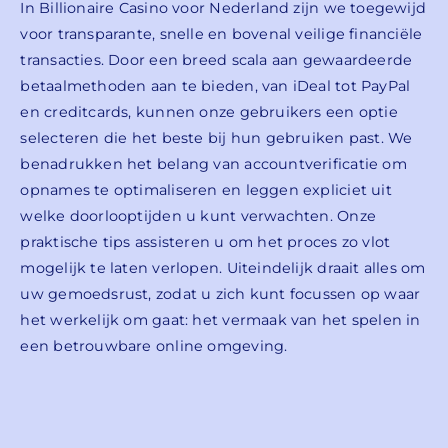
In Billionaire Casino voor Nederland zijn we toegewijd
voor transparante, snelle en bovenal veilige financiële
transacties. Door een breed scala aan gewaardeerde
betaalmethoden aan te bieden, van iDeal tot PayPal
en creditcards, kunnen onze gebruikers een optie
selecteren die het beste bij hun gebruiken past. We
benadrukken het belang van accountverificatie om
opnames te optimaliseren en leggen expliciet uit
welke doorlooptijden u kunt verwachten. Onze
praktische tips assisteren u om het proces zo vlot
mogelijk te laten verlopen. Uiteindelijk draait alles om
uw gemoedsrust, zodat u zich kunt focussen op waar
het werkelijk om gaat: het vermaak van het spelen in
een betrouwbare online omgeving.