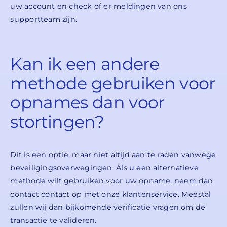
uw account en check of er meldingen van ons
supportteam zijn.
Kan ik een andere
methode gebruiken voor
opnames dan voor
stortingen?
Dit is een optie, maar niet altijd aan te raden vanwege
beveiligingsoverwegingen. Als u een alternatieve
methode wilt gebruiken voor uw opname, neem dan
contact contact op met onze klantenservice. Meestal
zullen wij dan bijkomende verificatie vragen om de
transactie te valideren.