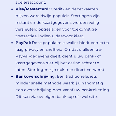
spelersaccount.
Visa/Mastercard:
Credit- en debetkaarten
blijven wereldwijd populair. Stortingen zijn
instant en de kaartgegevens worden veilig
versleuteld opgeslagen voor toekomstige
transacties, indien u daarvoor kiest.
PayPal:
Deze populaire e-wallet biedt een extra
laag privacy en snelheid. Omdat u alleen uw
PayPal-gegevens deelt, dient u uw bank- of
kaartgegevens niet bij het casino achter te
laten. Stortingen zijn ook hier direct verwerkt.
Bankoverschrijving:
Een traditionele, iets
minder snelle methode waarbij u handmatig
een overschrijving doet vanaf uw bankrekening.
Dit kan via uw eigen bankapp of -website.