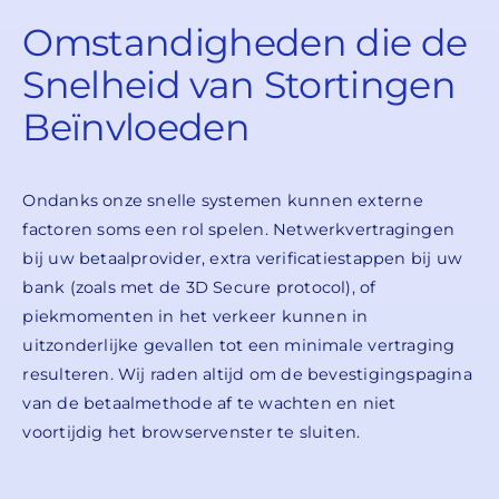
Omstandigheden die de
Snelheid van Stortingen
Beïnvloeden
Ondanks onze snelle systemen kunnen externe
factoren soms een rol spelen. Netwerkvertragingen
bij uw betaalprovider, extra verificatiestappen bij uw
bank (zoals met de 3D Secure protocol), of
piekmomenten in het verkeer kunnen in
uitzonderlijke gevallen tot een minimale vertraging
resulteren. Wij raden altijd om de bevestigingspagina
van de betaalmethode af te wachten en niet
voortijdig het browservenster te sluiten.