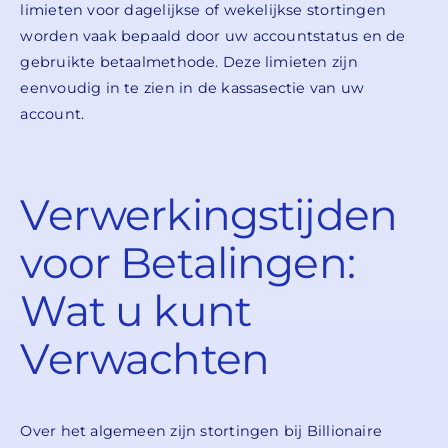
limieten voor dagelijkse of wekelijkse stortingen
worden vaak bepaald door uw accountstatus en de
gebruikte betaalmethode. Deze limieten zijn
eenvoudig in te zien in de kassasectie van uw
account.
Verwerkingstijden
voor Betalingen:
Wat u kunt
Verwachten
Over het algemeen zijn stortingen bij Billionaire