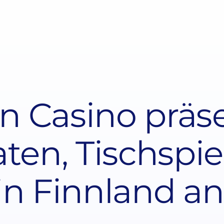
n Casino präse
ten, Tischspi
in Finnland an