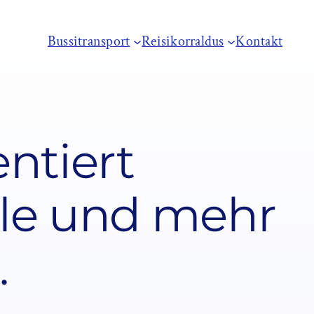
Bussitransport
Reisikorraldus
Kontakt
ntiert
ele und mehr
.