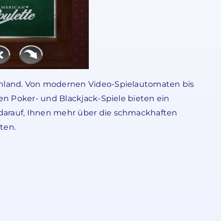
Finnland. Von modernen Video-Spielautomaten bis
ten Poker- und Blackjack-Spiele bieten ein
 darauf, Ihnen mehr über die schmackhaften
ten.