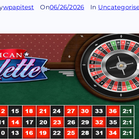
y
wpapitest
On
06/26/2026
In
Uncategoris