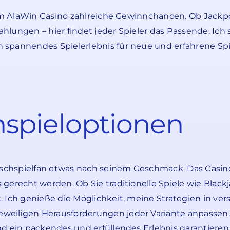
 im AlaWin Casino zahlreiche Gewinnchancen. Ob Jackpo
lungen – hier findet jeder Spieler das Passende. Ich s
 spannendes Spielerlebnis für neue und erfahrene Sp
spieloptionen
Tischspielfan etwas nach seinem Geschmack. Das Casino
 gerecht werden. Ob Sie traditionelle Spiele wie Blac
 Ich genieße die Möglichkeit, meine Strategien in ver
eiligen Herausforderungen jeder Variante anpassen.
d ein packendes und erfüllendes Erlebnis garantieren.