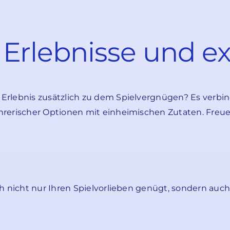
Erlebnisse und ex
 Erlebnis zusätzlich zu dem Spielvergnügen? Es verb
rerischer Optionen mit einheimischen Zutaten. Freuen 
h nicht nur Ihren Spielvorlieben genügt, sondern auch 