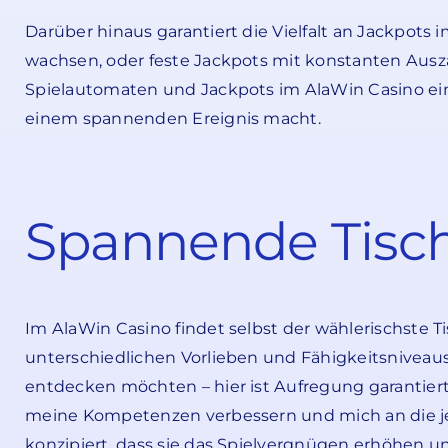
Darüber hinaus garantiert die Vielfalt an Jackpots
wachsen, oder feste Jackpots mit konstanten Auszah
Spielautomaten und Jackpots im AlaWin Casino ein
einem spannenden Ereignis macht.
Spannende Tisch
Im AlaWin Casino findet selbst der wählerischste 
unterschiedlichen Vorlieben und Fähigkeitsniveaus
entdecken möchten – hier ist Aufregung garantiert.
meine Kompetenzen verbessern und mich an die jew
konzipiert, dass sie das Spielvergnügen erhöhen un