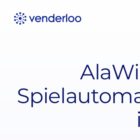
Skip
to
content
AlaWi
Spielautoma