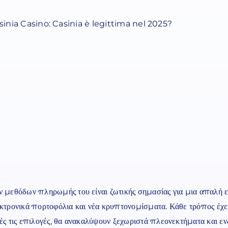
 μεθόδων πληρωμής του είναι ζωτικής σημασίας για μια απαλή 
κτρονικά πορτοφόλια και νέα κρυπτονομίσματα. Κάθε τρόπος έχει
ς τις επιλογές, θα ανακαλύψουν ξεχωριστά πλεονεκτήματα και εν