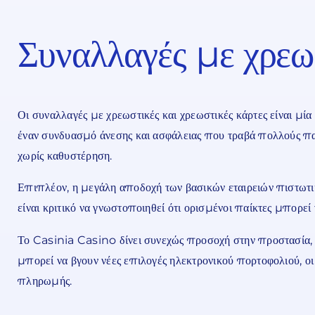
Συναλλαγές με χρεωσ
Οι συναλλαγές με χρεωστικές και χρεωστικές κάρτες είναι μ
έναν συνδυασμό άνεσης και ασφάλειας που τραβά πολλούς παί
χωρίς καθυστέρηση.
Επιπλέον, η μεγάλη αποδοχή των βασικών εταιρειών πιστωτικ
είναι κριτικό να γνωστοποιηθεί ότι ορισμένοι παίκτες μπορεί
Το Casinia Casino δίνει συνεχώς προσοχή στην προστασία,
μπορεί να βγουν νέες επιλογές ηλεκτρονικού πορτοφολιού, οι
πληρωμής.