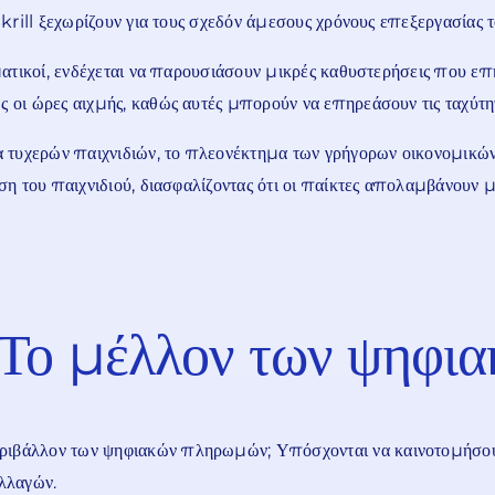
Skrill ξεχωρίζουν για τους σχεδόν άμεσους χρόνους επεξεργασίας
ατικοί, ενδέχεται να παρουσιάσουν μικρές καθυστερήσεις που επ
 οι ώρες αιχμής, καθώς αυτές μπορούν να επηρεάσουν τις ταχύτη
 τυχερών παιχνιδιών, το πλεονέκτημα των γρήγορων οικονομικών 
η του παιχνιδιού, διασφαλίζοντας ότι οι παίκτες απολαμβάνουν 
Το μέλλον των ψηφι
ιβάλλον των ψηφιακών πληρωμών; Υπόσχονται να καινοτομήσουν
λλαγών.