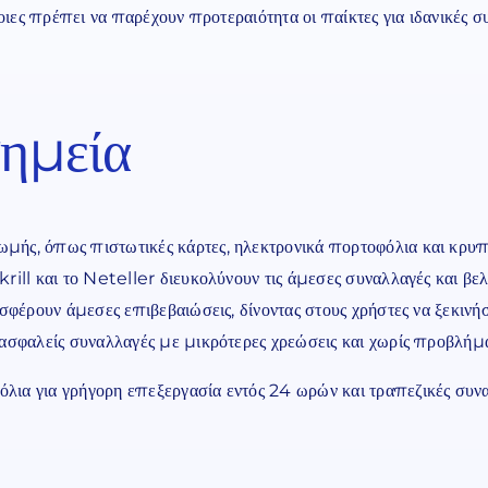
ς πρέπει να παρέχουν προτεραιότητα οι παίκτες για ιδανικές σ
σημεία
ής, όπως πιστωτικές κάρτες, ηλεκτρονικά πορτοφόλια και κρυπτ
ill και το Neteller διευκολύνουν τις άμεσες συναλλαγές και βελ
φέρουν άμεσες επιβεβαιώσεις, δίνοντας στους χρήστες να ξεκινήσ
ασφαλείς συναλλαγές με μικρότερες χρεώσεις και χωρίς προβλήμ
ια για γρήγορη επεξεργασία εντός 24 ωρών και τραπεζικές συναλ