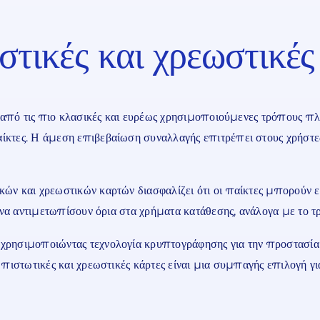
τικές και χρεωστικές
ία από τις πιο κλασικές και ευρέως χρησιμοποιούμενες τρόπους
κτες. Η άμεση επιβεβαίωση συναλλαγής επιτρέπει στους χρήστες ν
ών και χρεωστικών καρτών διασφαλίζει ότι οι παίκτες μπορούν 
 να αντιμετωπίσουν όρια στα χρήματα κατάθεσης, ανάλογα με το τ
 χρησιμοποιώντας τεχνολογία κρυπτογράφησης για την προστασία
 πιστωτικές και χρεωστικές κάρτες είναι μια συμπαγής επιλογή γ