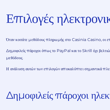
Επιλογές ηλεκτρονικ
Όταν κοιτάτε μεθόδους πληρωμής στο Casinia Casino, οι επ
Δημοφιλείς πάροχοι όπως το PayPal και το Skrill όχι βελτι
μεθόδους.
Η ανάλυση αυτών των επιλογών αποκαλύπτει σημαντικά πλεονε
Δημοφιλείς πάροχοι ηλεκ