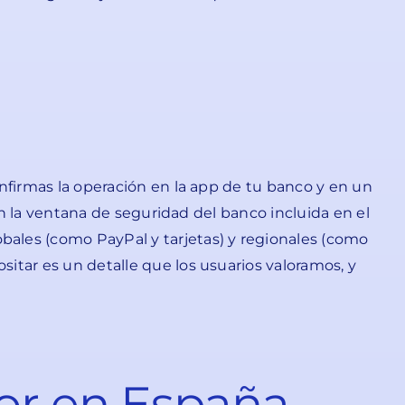
onfirmas la operación en la app de tu banco y en un
con la ventana de seguridad del banco incluida en el
bales (como PayPal y tarjetas) y regionales (como
itar es un detalle que los usuarios valoramos, y
or en España