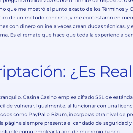
na pregunta deliberada sobre un límite de depósito. Us
sino que me mostró el punto exacto de los Términos y
etiro de un método concreto, y me contestaron en men
ones con dinero online a veces crean dudas técnicas,
ma. Es el remate que hace que toda la experiencia banc
iptación: ¿Es Rea
 tranquilo. Casina Casino emplea cifrado SSL de estánda
il de vulnerar. Igualmente, al funcionar con una licen
étodos como PayPal o Bizum, incorporas otra nivel de p
 la página siempre presenta el candado de seguridad y n
nfiable como emplear la app de mi propio banco.