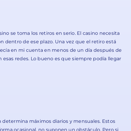
no se toma los retiros en serio. El casino necesita
 dentro de ese plazo. Una vez que el retiro está
arecía en mi cuenta en menos de un día después de
ajan esas redes. Lo bueno es que siempre podía llegar
én determina máximos diarios y mensuales. Estos
 forma ocasional, no suponen un obstáculo. Pero si