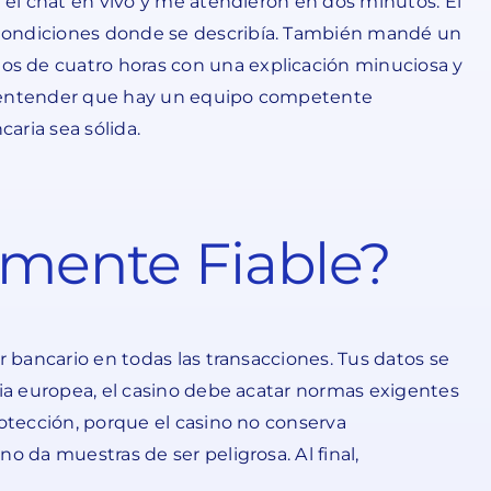
é el chat en vivo y me atendieron en dos minutos. El
 Condiciones donde se describía. También mandé un
os de cuatro horas con una explicación minuciosa y
 y entender que hay un equipo competente
aria sea sólida.
lmente Fiable?
r bancario en todas las transacciones. Tus datos se
cia europea, el casino debe acatar normas exigentes
rotección, porque el casino no conserva
o da muestras de ser peligrosa. Al final,