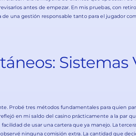
e revisarlos antes de empezar. En mis pruebas, con ret
pia de una gestión responsable tanto para el jugador 
táneos: Sistemas V
nte. Probé tres métodos fundamentales para quien par
 reflejó en mi saldo del casino prácticamente a la par 
y la facilidad de usar una cartera que ya manejo. La terc
 observé ninguna comisión extra. La cantidad que deci