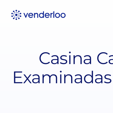
Skip
to
content
Casina C
Examinadas 