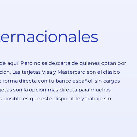
ternacionales
 de aquí. Pero no se descarta de quienes optan por
n. Las tarjetas Visa y Mastercard son el clásico
de forma directa con tu banco español, sin cargos
 tarjetas son la opción más directa para muchas
 posible es que esté disponible y trabaje sin