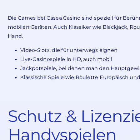
Die Games bei Casea Casino sind speziell für Ber
mobilen Geräten. Auch Klassiker wie Blackjack, Roul
Hand.
Video-Slots, die für unterwegs eignen
Live-Casinospiele in HD, auch mobil
Jackpotspiele, bei denen man den Hauptgew
Klassische Spiele wie Roulette Europäisch un
Schutz & Lizenzi
Handyspielen