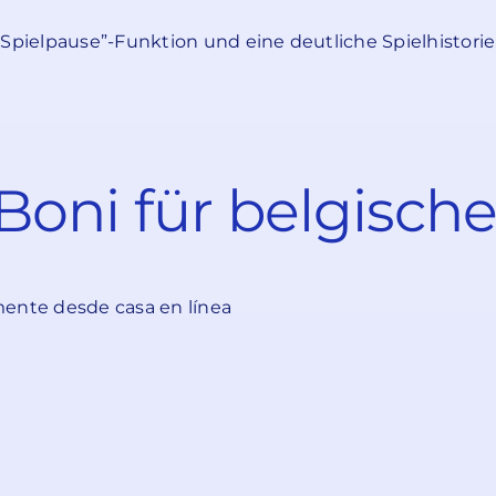
“Spielpause”-Funktion und eine deutliche Spielhistori
Boni für belgische