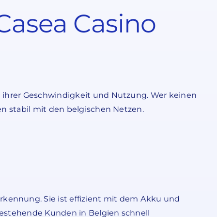
 Casea Casino
it ihrer Geschwindigkeit und Nutzung. Wer keinen
en stabil mit den belgischen Netzen.
kennung. Sie ist effizient mit dem Akku und
r bestehende Kunden in Belgien schnell