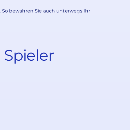
e. So bewahren Sie auch unterwegs Ihr
 Spieler