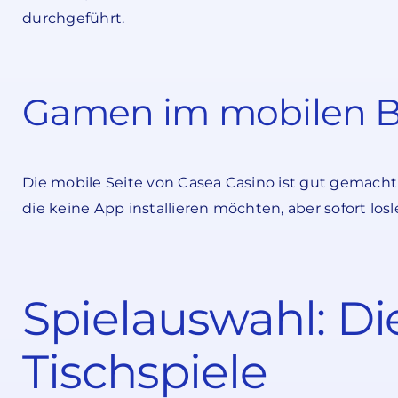
durchgeführt.
Gamen im mobilen B
Die mobile Seite von Casea Casino ist gut gemacht. 
die keine App installieren möchten, aber sofort los
Spielauswahl: Di
Tischspiele