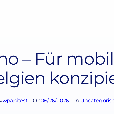
no – Für mobile
lgien konzipi
y
wpapitest
On
06/26/2026
In
Uncategoris