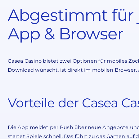
Abgestimmt für 
App & Browser
Casea Casino bietet zwei Optionen für mobiles Zoc
Download wünscht, ist direkt im mobilen Browser. A
Vorteile der Casea C
Die App meldet per Push über neue Angebote und e
startet Spiele schnell. Das führt zu das Gamen auf