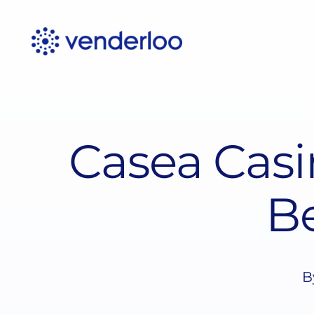
Skip
to
content
Casea Casi
Be
B