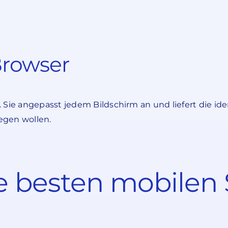
rowser
Sie angepasst jedem Bildschirm an und liefert die iden
legen wollen.
e besten mobilen 