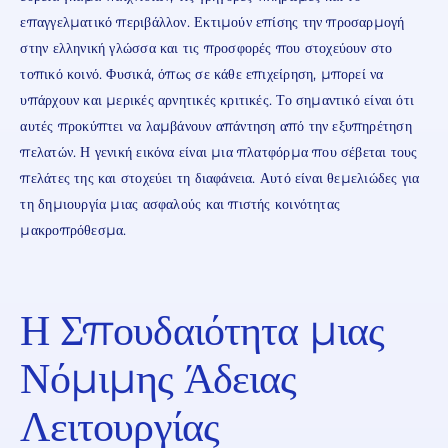
επαγγελματικό περιβάλλον. Εκτιμούν επίσης την προσαρμογή
στην ελληνική γλώσσα και τις προσφορές που στοχεύουν στο
τοπικό κοινό. Φυσικά, όπως σε κάθε επιχείρηση, μπορεί να
υπάρχουν και μερικές αρνητικές κριτικές. Το σημαντικό είναι ότι
αυτές προκύπτει να λαμβάνουν απάντηση από την εξυπηρέτηση
πελατών. Η γενική εικόνα είναι μια πλατφόρμα που σέβεται τους
πελάτες της και στοχεύει τη διαφάνεια. Αυτό είναι θεμελιώδες για
τη δημιουργία μιας ασφαλούς και πιστής κοινότητας
μακροπρόθεσμα.
Η Σπουδαιότητα μιας
Νόμιμης Άδειας
Λειτουργίας