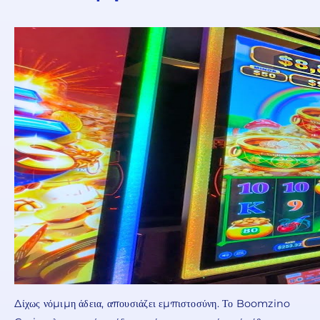
Δίχως νόμιμη άδεια, απουσιάζει εμπιστοσύνη. Το Boomzino