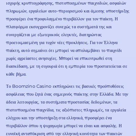
ισχυρής κρυπτογράφησης, πιστοποιημένων παιχνιδιών, ασφαλών
πληρωμών, εργαλείων αυτο-περιορισμού και άμεσης υποστήριξης
προσφέρει ένα προφυλαγμένο περιβάλλον για τον παίκτη. Η
πλατφόρμα εκσυγχρονίζει συνεχώς τα συστήματά της και
συνεργάζεται με εξωτερικούς ελεγκτές, διατηρώντας
προετοιμασμένη για τυχόν νέες προκλήσεις. Για τον Έλληνα
παίκτη, αυτό σημαίνει ότι μπορεί να απολαμβάνει το παιχνίδι
χωρίς αχρείαστες ανησυχίες. Μπορεί να επικεντρωθεί στη
διασκέδαση, με τη σιγουριά ότι η εμπειρία του προστατεύεται σε
κάθε βήμα.
Το Boomzino Casino εκπληρώνει τις βασικές προϋποθέσεις
ασφάλειας που ζητά ένας σημερινός παίκτης στην Ελλάδα. Με την
άδεια λειτουργίας, τα συστήματα προστασίας δεδομένων, τα
πιστοποιημένα παιχνίδια, τις αξιόπιστες πληρωμές, τα εργαλεία
ελέγχου και την υποστήριξη στα ελληνικά, προσφέρει ένα
περιβάλλον όπου η ψυχαγωγία μπορεί να είναι και ασφαλής. Η
ευνοϊκή ανταπόκριση από την ελληνική κοινότητα των παικτών