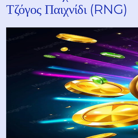
Τζόγος Παιχνίδι (RNG)