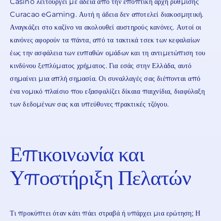
Casino λειτουργεί με άδεια από την εποπτική αρχή ρύθμισης
Curacao eGaming. Αυτή η άδεια δεν αποτελεί διακοσμητική.
Αναγκάζει στο καζίνο να ακολουθεί αυστηρούς κανόνες. Αυτοί οι
κανόνες αφορούν τα πάντα, από τα τακτικά τσεκ των κεφαλαίων
έως την ασφάλεια των ευπαθών ομάδων και τη αντιμετώπιση του
κινδύνου ξεπλύματος χρήματος. Για εσάς στην Ελλάδα, αυτό
σημαίνει μια απλή σημασία. Οι συναλλαγές σας διέπονται από
ένα νομικό πλαίσιο που εξασφαλίζει δίκαια παιχνίδια, διαφύλαξη
των δεδομένων σας και υπεύθυνες πρακτικές τζόγου.
Επικοινωνία και
Υποστήριξη Πελατών
Τι προκύπτει όταν κάτι πάει στραβά ή υπάρχει μια ερώτηση; Η