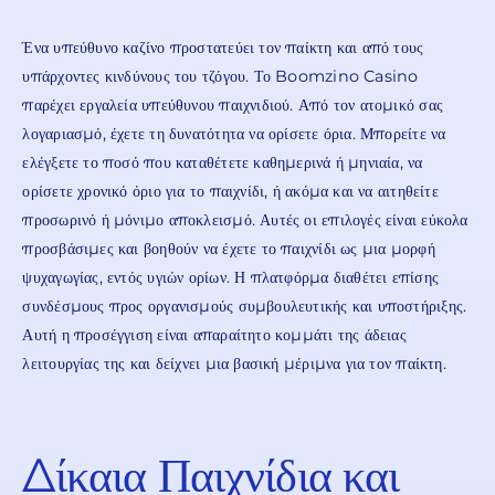
Ένα υπεύθυνο καζίνο προστατεύει τον παίκτη και από τους
υπάρχοντες κινδύνους του τζόγου. Το Boomzino Casino
παρέχει εργαλεία υπεύθυνου παιχνιδιού. Από τον ατομικό σας
λογαριασμό, έχετε τη δυνατότητα να ορίσετε όρια. Μπορείτε να
ελέγξετε το ποσό που καταθέτετε καθημερινά ή μηνιαία, να
ορίσετε χρονικό όριο για το παιχνίδι, ή ακόμα και να αιτηθείτε
προσωρινό ή μόνιμο αποκλεισμό. Αυτές οι επιλογές είναι εύκολα
προσβάσιμες και βοηθούν να έχετε το παιχνίδι ως μια μορφή
ψυχαγωγίας, εντός υγιών ορίων. Η πλατφόρμα διαθέτει επίσης
συνδέσμους προς οργανισμούς συμβουλευτικής και υποστήριξης.
Αυτή η προσέγγιση είναι απαραίτητο κομμάτι της άδειας
λειτουργίας της και δείχνει μια βασική μέριμνα για τον παίκτη.
Δίκαια Παιχνίδια και