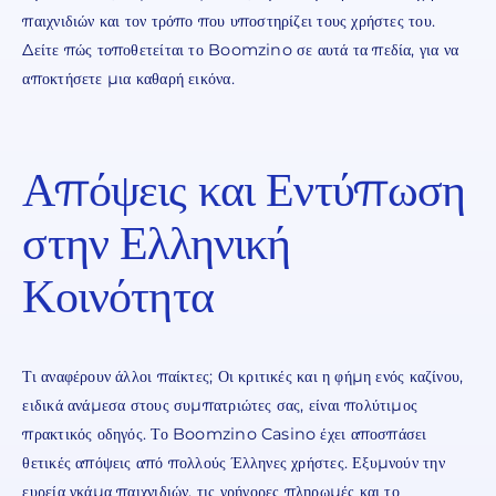
παιχνιδιών και τον τρόπο που υποστηρίζει τους χρήστες του.
Δείτε πώς τοποθετείται το Boomzino σε αυτά τα πεδία, για να
αποκτήσετε μια καθαρή εικόνα.
Απόψεις και Εντύπωση
στην Ελληνική
Κοινότητα
Τι αναφέρουν άλλοι παίκτες; Οι κριτικές και η φήμη ενός καζίνου,
ειδικά ανάμεσα στους συμπατριώτες σας, είναι πολύτιμος
πρακτικός οδηγός. Το Boomzino Casino έχει αποσπάσει
θετικές απόψεις από πολλούς Έλληνες χρήστες. Εξυμνούν την
ευρεία γκάμα παιχνιδιών, τις γρήγορες πληρωμές και το