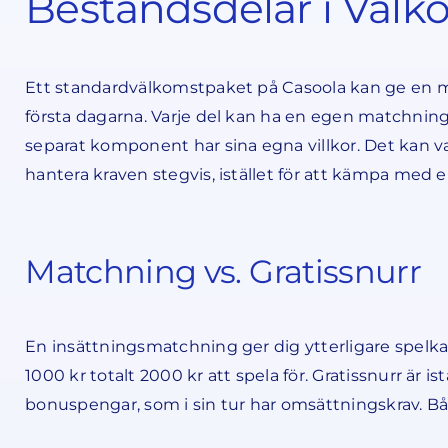
Beståndsdelar i Väl
Ett standardvälkomstpaket på Casoola kan ge en m
första dagarna. Varje del kan ha en egen matchning
separat komponent har sina egna villkor. Det kan va
hantera kraven stegvis, istället för att kämpa med
Matchning vs. Gratissnurr
En insättningsmatchning ger dig ytterligare spelka
1000 kr totalt 2000 kr att spela för. Gratissnurr är is
bonuspengar, som i sin tur har omsättningskrav. Båd