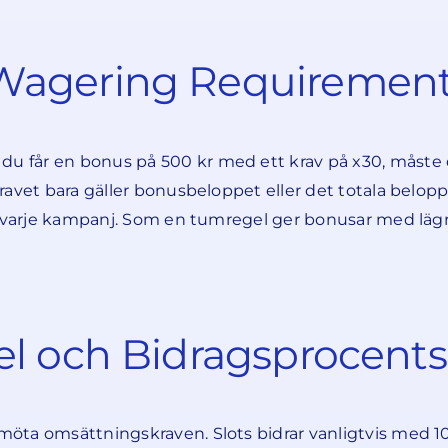
agering Requirements)
du får en bonus på 500 kr med ett krav på x30, måste 
 kravet bara gäller bonusbeloppet eller det totala belo
 för varje kampanj. Som en tumregel ger bonusar med läg
el och Bidragsprocents
möta omsättningskraven. Slots bidrar vanligtvis med 100%