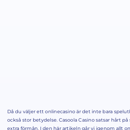
Då du väljer ett onlinecasino är det inte bara spe
också stor betydelse. Casoola Casino satsar hårt på
extra förmån. I den här artikeln går vi igenom allt 