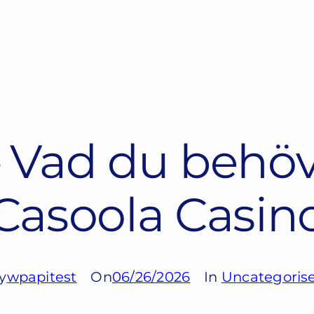
 Vad du behöv
Casoola Casin
y
wpapitest
On
06/26/2026
In
Uncategoris