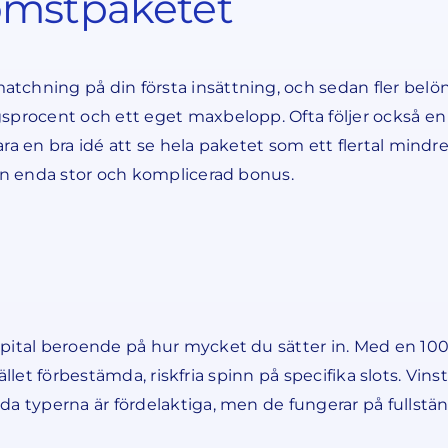
komstpaketet
atchning på din första insättning, och sedan fler be
sprocent och ett eget maxbelopp. Ofta följer också en 
ra en bra idé att se hela paketet som ett flertal mindre
 en enda stor och komplicerad bonus.
pital beroende på hur mycket du sätter in. Med en 100%
tället förbestämda, riskfria spinn på specifika slots. Vin
a typerna är fördelaktiga, men de fungerar på fullständ