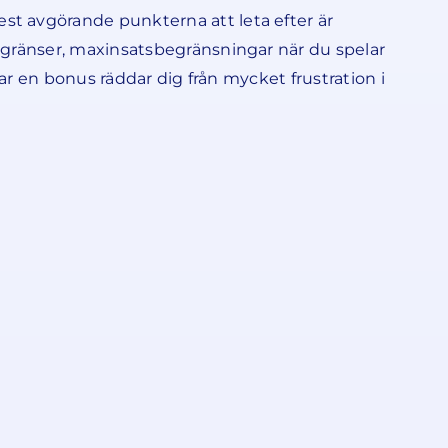
st avgörande punkterna att leta efter är
sgränser, maxinsatsbegränsningar när du spelar
ar en bonus räddar dig från mycket frustration i