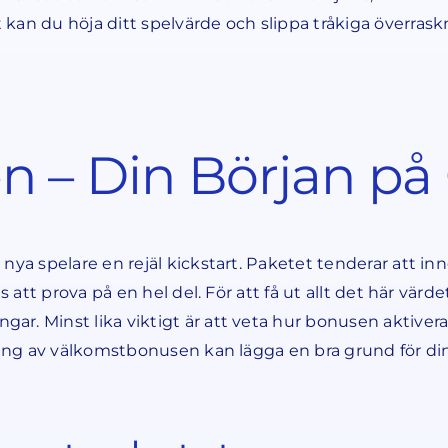
n du höja ditt spelvärde och slippa tråkiga överrasknin
 – Din Början på
 nya spelare en rejäl kickstart. Paketet tenderar att 
s att prova på en hel del. För att få ut allt det här vär
r. Minst lika viktigt är att veta hur bonusen aktiver
ring av välkomstbonusen kan lägga en bra grund för din 