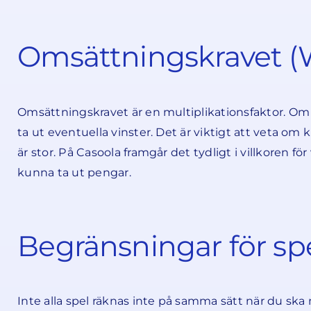
Omsättningskravet (W
Omsättningskravet är en multiplikationsfaktor. Om 
ta ut eventuella vinster. Det är viktigt att veta om
är stor. På Casoola framgår det tydligt i villkoren
kunna ta ut pengar.
Begränsningar för sp
Inte alla spel räknas inte på samma sätt när du ska 