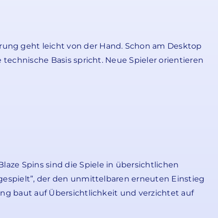
erung geht leicht von der Hand. Schon am Desktop
de technische Basis spricht. Neue Spieler orientieren
laze Spins sind die Spiele in übersichtlichen
t gespielt”, der den unmittelbaren erneuten Einstieg
tung baut auf Übersichtlichkeit und verzichtet auf