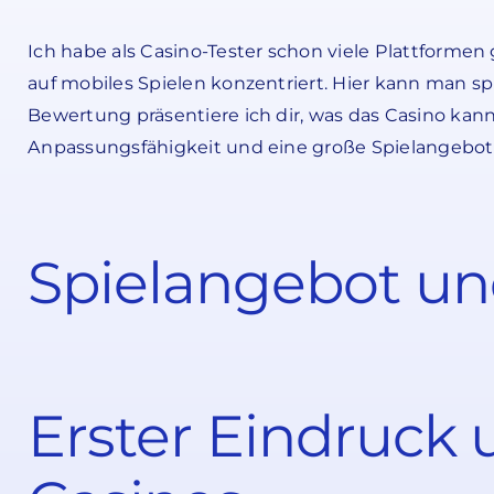
Ich habe als Casino-Tester schon viele Plattforme
auf mobiles Spielen konzentriert. Hier kann man 
Bewertung präsentiere ich dir, was das Casino kan
Anpassungsfähigkeit und eine große Spielangebot
Spielangebot un
Erster Eindruck 