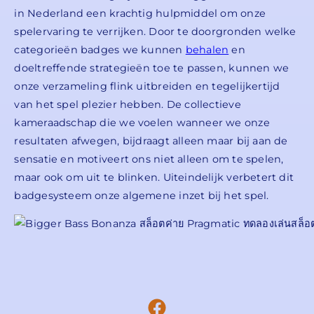
in Nederland een krachtig hulpmiddel om onze
spelervaring te verrijken. Door te doorgronden welke
categorieën badges we kunnen
behalen
en
doeltreffende strategieën toe te passen, kunnen we
onze verzameling flink uitbreiden en tegelijkertijd
van het spel plezier hebben. De collectieve
kameraadschap die we voelen wanneer we onze
resultaten afwegen, bijdraagt alleen maar bij aan de
sensatie en motiveert ons niet alleen om te spelen,
maar ook om uit te blinken. Uiteindelijk verbetert dit
badgesysteem onze algemene inzet bij het spel.
Facebook