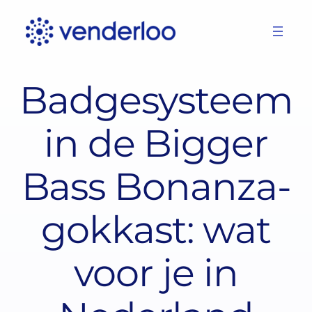
Skip
to
content
Badgesysteem
in de Bigger
Bass Bonanza-
gokkast: wat
voor je in