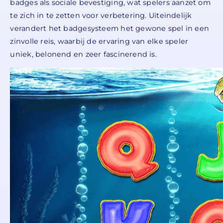
badges als sociale bevestiging, wat spelers aanzet om
te zich in te zetten voor verbetering. Uiteindelijk
verandert het badgesysteem het gewone spel in een
zinvolle reis, waarbij de ervaring van elke speler
uniek, belonend en zeer fascinerend is.