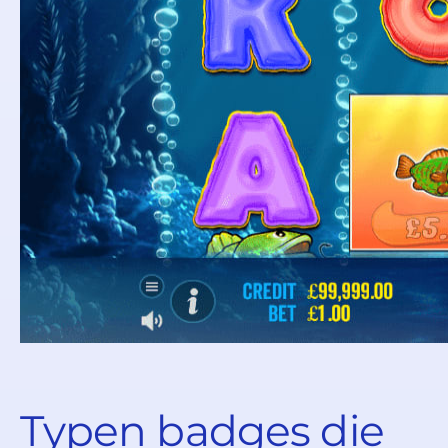
Typen badges die