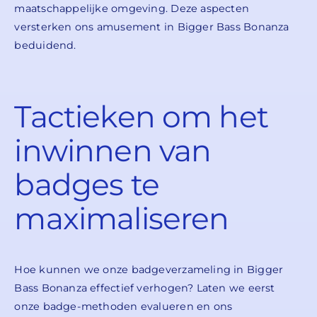
maatschappelijke omgeving. Deze aspecten
versterken ons amusement in Bigger Bass Bonanza
beduidend.
Tactieken om het
inwinnen van
badges te
maximaliseren
Hoe kunnen we onze badgeverzameling in Bigger
Bass Bonanza effectief verhogen? Laten we eerst
onze badge-methoden evalueren en ons