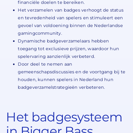
financiële doelen te bereiken.
Het verzamelen van badges verhoogt de status
en tevredenheid van spelers en stimuleert een
gevoel van voldoening binnen de Nederlandse
gamingcommunity.
Dynamische badgeverzamelaars hebben
toegang tot exclusieve prijzen, waardoor hun
spelervaring aanzienlijk verbeterd.
Door deel te nemen aan
gemeenschapsdiscussies en de voortgang bij te
houden, kunnen spelers in Nederland hun
badgeverzamelstrategieën verbeteren.
Het badgesysteem
in Bigger Bass