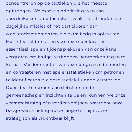
concentreren op de tactieken die het meeste
opbrengen. We moeten prioriteit geven aan
specifieke verzameltactieken, zoals het afronden van
dagelijkse missies of het participeren aan
weekendevenementen die extra badges opleveren.
Het effectief benutten van onze speeluren is
essentieel; spelen tijdens piekuren kan onze kans
vergroten om badge-verbonden kenmerken tegen te
komen. Verder moeten we onze progressie bijhouden
en contrasteren met spelersstatistieken om patronen
te identificeren die onze tactiek kunnen versterken.
Door deel te nemen aan debatten in de
gemeenschap en inzichten te delen, kunnen we onze
verzamelstrategieën verder verfijnen, waardoor onze
badge-verzameling op de lange termijn zowel
strategisch als vruchtbaar blijft.