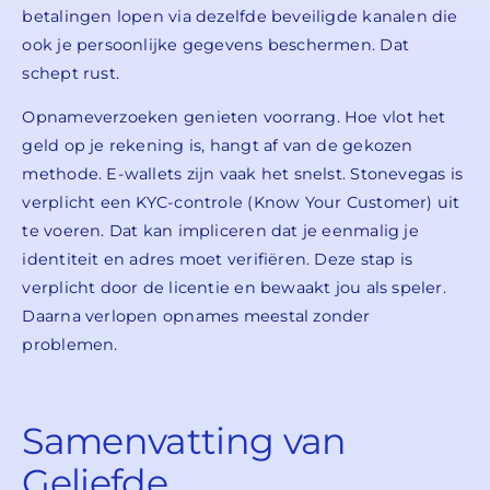
betalingen lopen via dezelfde beveiligde kanalen die
ook je persoonlijke gegevens beschermen. Dat
schept rust.
Opnameverzoeken genieten voorrang. Hoe vlot het
geld op je rekening is, hangt af van de gekozen
methode. E-wallets zijn vaak het snelst. Stonevegas is
verplicht een KYC-controle (Know Your Customer) uit
te voeren. Dat kan impliceren dat je eenmalig je
identiteit en adres moet verifiëren. Deze stap is
verplicht door de licentie en bewaakt jou als speler.
Daarna verlopen opnames meestal zonder
problemen.
Samenvatting van
Geliefde