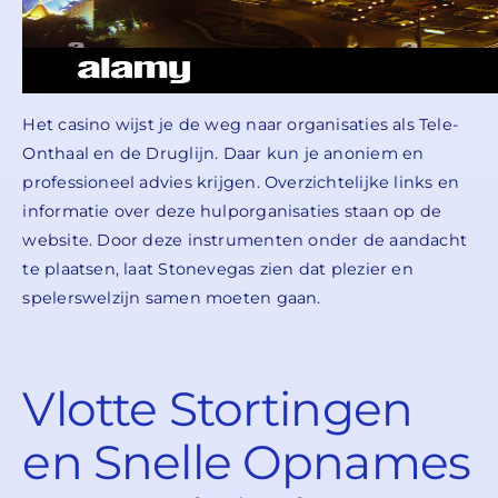
Het casino wijst je de weg naar organisaties als Tele-
Onthaal en de Druglijn. Daar kun je anoniem en
professioneel advies krijgen. Overzichtelijke links en
informatie over deze hulporganisaties staan op de
website. Door deze instrumenten onder de aandacht
te plaatsen, laat Stonevegas zien dat plezier en
spelerswelzijn samen moeten gaan.
Vlotte Stortingen
en Snelle Opnames