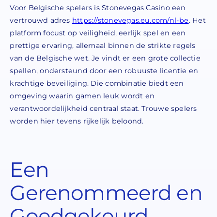
Voor Belgische spelers is Stonevegas Casino een
vertrouwd adres
https://stonevegas.eu.com/nl-be
. Het
platform focust op veiligheid, eerlijk spel en een
prettige ervaring, allemaal binnen de strikte regels
van de Belgische wet. Je vindt er een grote collectie
spellen, ondersteund door een robuuste licentie en
krachtige beveiliging. Die combinatie biedt een
omgeving waarin gamen leuk wordt en
verantwoordelijkheid centraal staat. Trouwe spelers
worden hier tevens rijkelijk beloond.
Een
Gerenommeerd en
Goedgekeurd