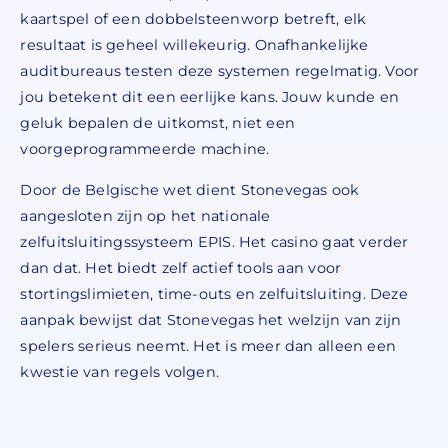
kaartspel of een dobbelsteenworp betreft, elk
resultaat is geheel willekeurig. Onafhankelijke
auditbureaus testen deze systemen regelmatig. Voor
jou betekent dit een eerlijke kans. Jouw kunde en
geluk bepalen de uitkomst, niet een
voorgeprogrammeerde machine.
Door de Belgische wet dient Stonevegas ook
aangesloten zijn op het nationale
zelfuitsluitingssysteem EPIS. Het casino gaat verder
dan dat. Het biedt zelf actief tools aan voor
stortingslimieten, time-outs en zelfuitsluiting. Deze
aanpak bewijst dat Stonevegas het welzijn van zijn
spelers serieus neemt. Het is meer dan alleen een
kwestie van regels volgen.