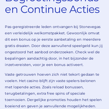
en Continue Acties
Pas-geregistreerde leden ontvangen bij Stonevegas
een verleidelijk welkomstpakket. Gewoonlijk omvat
dit een bonus op je eerste aanbetaling en meerdere
gratis draaien. Door deze aanvullend speelgeld kun jij
ongestoord het aanbod onderzoeken. Check wel de
bepalingen aandachtig door, in het bijzonder de
inzetvereisten, voor je een bonus activeert.
Vaste getrouwen hoeven zich niet tekort gedaan te
voelen. Het casino blijft zijn vaste spelers belonen
met lopende acties. Zoals reload bonussen,
terugbetalingen, extra free spins of speciale
toernooien. Dergelijke promoties houden het spelen
boeiend en geven je aanvullende mogelijkheden.