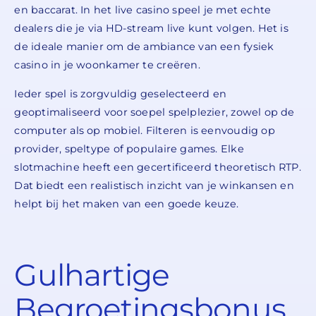
en baccarat. In het live casino speel je met echte
dealers die je via HD-stream live kunt volgen. Het is
de ideale manier om de ambiance van een fysiek
casino in je woonkamer te creëren.
Ieder spel is zorgvuldig geselecteerd en
geoptimaliseerd voor soepel spelplezier, zowel op de
computer als op mobiel. Filteren is eenvoudig op
provider, speltype of populaire games. Elke
slotmachine heeft een gecertificeerd theoretisch RTP.
Dat biedt een realistisch inzicht van je winkansen en
helpt bij het maken van een goede keuze.
Gulhartige
Begroetingsbonus