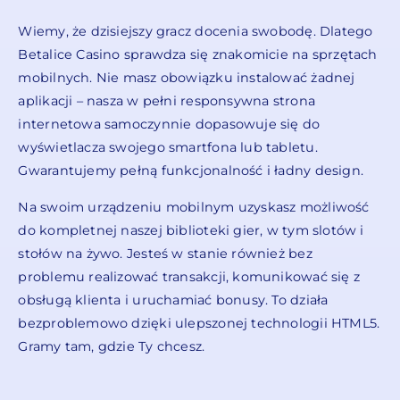
Wiemy, że dzisiejszy gracz docenia swobodę. Dlatego
Betalice Casino sprawdza się znakomicie na sprzętach
mobilnych. Nie masz obowiązku instalować żadnej
aplikacji – nasza w pełni responsywna strona
internetowa samoczynnie dopasowuje się do
wyświetlacza swojego smartfona lub tabletu.
Gwarantujemy pełną funkcjonalność i ładny design.
Na swoim urządzeniu mobilnym uzyskasz możliwość
do kompletnej naszej biblioteki gier, w tym slotów i
stołów na żywo. Jesteś w stanie również bez
problemu realizować transakcji, komunikować się z
obsługą klienta i uruchamiać bonusy. To działa
bezproblemowo dzięki ulepszonej technologii HTML5.
Gramy tam, gdzie Ty chcesz.