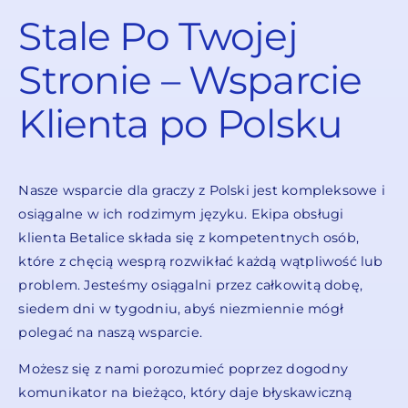
Stale Po Twojej
Stronie – Wsparcie
Klienta po Polsku
Nasze wsparcie dla graczy z Polski jest kompleksowe i
osiągalne w ich rodzimym języku. Ekipa obsługi
klienta Betalice składa się z kompetentnych osób,
które z chęcią wesprą rozwikłać każdą wątpliwość lub
problem. Jesteśmy osiągalni przez całkowitą dobę,
siedem dni w tygodniu, abyś niezmiennie mógł
polegać na naszą wsparcie.
Możesz się z nami porozumieć poprzez dogodny
komunikator na bieżąco, który daje błyskawiczną