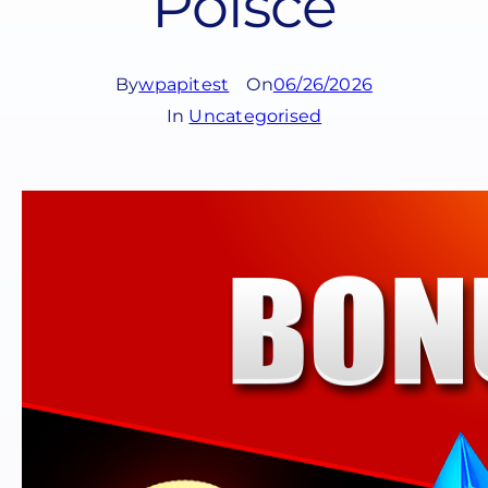
Polsce
By
wpapitest
On
06/26/2026
In
Uncategorised