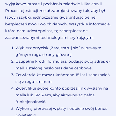
wyjątkowo proste i pochłania zaledwie kilka chwil.
Proces rejestracji został zaprojektowany tak, aby był
łatwy i szybki, jednocześnie gwarantując pełne
bezpieczeństwo Twoich danych. Wszystkie informacje,
które nam udostępniasz, są zabezpieczone
zaawansowanymi technologiami szyfrującymi.
Wybierz przycisk „Zarejestruj się” w prawym
górnym rogu strony głównej.
Uzupełnij krótki formularz, podając swój adres e-
mail, ustaloną hasło oraz dane osobowe.
Zatwierdź, że masz ukończone 18 lat i zapoznałeś
się z regulaminem.
Zweryfikuj swoje konto poprzez link wysłany na
maila lub SMS-em, aby aktywować pełną
funkcjonalność.
Wykonaj pierwszej wpłaty i odbierz swój bonus
powitalny!