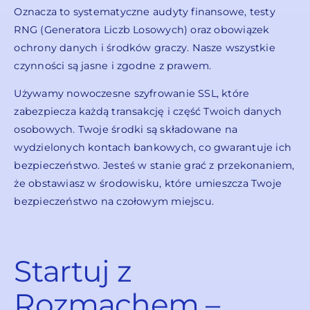
Oznacza to systematyczne audyty finansowe, testy
RNG (Generatora Liczb Losowych) oraz obowiązek
ochrony danych i środków graczy. Nasze wszystkie
czynności są jasne i zgodne z prawem.
Używamy nowoczesne szyfrowanie SSL, które
zabezpiecza każdą transakcję i część Twoich danych
osobowych. Twoje środki są składowane na
wydzielonych kontach bankowych, co gwarantuje ich
bezpieczeństwo. Jesteś w stanie grać z przekonaniem,
że obstawiasz w środowisku, które umieszcza Twoje
bezpieczeństwo na czołowym miejscu.
Startuj z
Rozmachem –