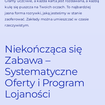
Gramy uczciwie, a każda karta jest rozdawana, a każdą
kulę się puszcza na Twoich oczach. To najbardziej
jasna forma rozrywki, jaką jesteśmy w stanie
zaoferować. Zakłady można umieszczać w czasie
rzeczywistym.
Niekończąca się
Zabawa –
Systematyczne
Oferty i Program
Lojaności