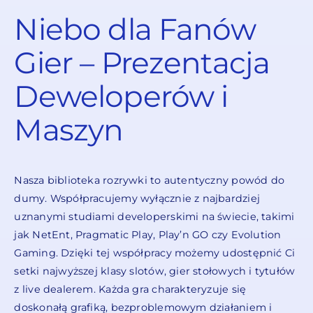
Niebo dla Fanów
Gier – Prezentacja
Deweloperów i
Maszyn
Nasza biblioteka rozrywki to autentyczny powód do
dumy. Współpracujemy wyłącznie z najbardziej
uznanymi studiami developerskimi na świecie, takimi
jak NetEnt, Pragmatic Play, Play’n GO czy Evolution
Gaming. Dzięki tej współpracy możemy udostępnić Ci
setki najwyższej klasy slotów, gier stołowych i tytułów
z live dealerem. Każda gra charakteryzuje się
doskonałą grafiką, bezproblemowym działaniem i