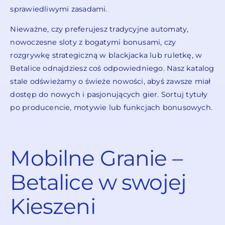
sprawiedliwymi zasadami.
Nieważne, czy preferujesz tradycyjne automaty,
nowoczesne sloty z bogatymi bonusami, czy
rozgrywkę strategiczną w blackjacka lub ruletkę, w
Betalice odnajdziesz coś odpowiedniego. Nasz katalog
stale odświeżamy o świeże nowości, abyś zawsze miał
dostęp do nowych i pasjonujących gier. Sortuj tytuły
po producencie, motywie lub funkcjach bonusowych.
Mobilne Granie –
Betalice w swojej
Kieszeni