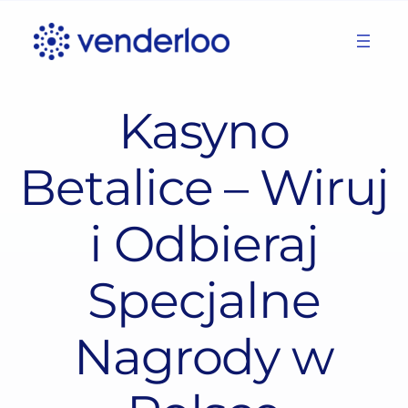
Skip
to
content
Kasyno
Betalice – Wiruj
i Odbieraj
Specjalne
Nagrody w