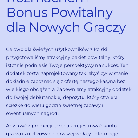
Bonus Powitalny
dla Nowych Graczy
Celowo dla świeżych użytkowników z Polski
przygotowaliśmy atrakcyjny pakiet powitalny, który
istotnie podniesie Twoje perspektywy na sukces. Ten
dodatek został zaprojektowany tak, abyś był w stanie
dokładnie zapoznać się z ofertę naszego kasyna bez
wielkiego obciążenia. Zapewniamy atrakcyjny dodatek
do Twojej debiutanckiej depozytu, który otwiera
ścieżkę do wielu godzin świetnej zabawy i
ewentualnych nagród.
Aby użyć z promocji, trzeba zarejestrować konto
gracza i zrealizować pierwszej wpłaty. Informacje