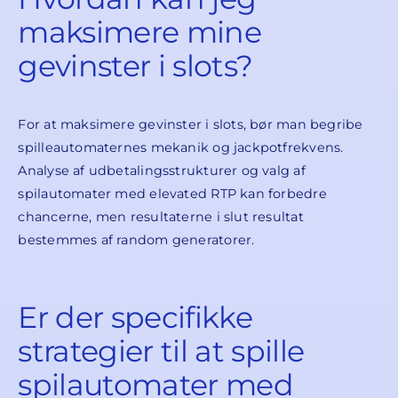
maksimere mine
gevinster i slots?
For at maksimere gevinster i slots, bør man begribe
spilleautomaternes mekanik og jackpotfrekvens.
Analyse af udbetalingsstrukturer og valg af
spilautomater med elevated RTP kan forbedre
chancerne, men resultaterne i slut resultat
bestemmes af random generatorer.
Er der specifikke
strategier til at spille
spilautomater med