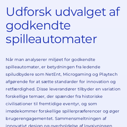
Udforsk udvalget af
godkendte
spilleautomater
Når man analyserer miljøet for godkendte
spilleautomater, er betydningen fra ledende
spiludbydere som NetEnt, Microgaming og Playtech
afgørende for at sætte standarder for innovation og
retfærdighed. Disse leverandører tilbyder en variation
forskellige temaer, der spænder fra historiske
civilisationer til fremtidige eventyr, og som
imødekommer forskellige spillerpræferencer og øger
brugerengagementet. Sammensmeltningen af
innovativt design og overholdelse af lovgivningen