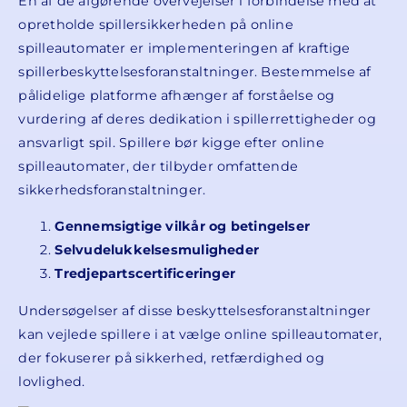
En af de afgørende overvejelser i forbindelse med at
opretholde spillersikkerheden på online
spilleautomater er implementeringen af kraftige
spillerbeskyttelsesforanstaltninger. Bestemmelse af
pålidelige platforme afhænger af forståelse og
vurdering af deres dedikation i spillerrettigheder og
ansvarligt spil. Spillere bør kigge efter online
spilleautomater, der tilbyder omfattende
sikkerhedsforanstaltninger.
Gennemsigtige vilkår og betingelser
Selvudelukkelsesmuligheder
Tredjepartscertificeringer
Undersøgelser af disse beskyttelsesforanstaltninger
kan vejlede spillere i at vælge online spilleautomater,
der fokuserer på sikkerhed, retfærdighed og
lovlighed.