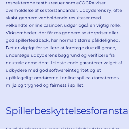
respekterede testbureauer som eCOGRA viser
overholdelse af sektorstandarder. Udbyderens ry, ofte
skabt gennem vedholdende resultater med
velkendte online casinoer, udgør også en vigtig rolle.
Virksomheder, der får ros gennem sektorpriser eller
god spillerfeedback, har normalt større pålidelighed.
Det er vigtigt for spillere at foretage due diligence,
undersøge udbyderens baggrund og verificere fra
neutrale anmeldere. I sidste ende garanterer valget af
udbydere med god softwareintegritet og et
upåklageligt omdømme i online spilleautomaternes
miljø og tryghed og fairness i spillet.
Spillerbeskyttelsesforansta