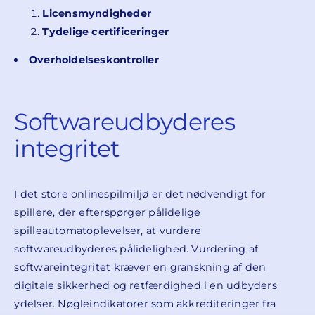
Licensmyndigheder
Tydelige certificeringer
Overholdelseskontroller
Softwareudbyderes
integritet
I det store onlinespilmiljø er det nødvendigt for
spillere, der efterspørger pålidelige
spilleautomatoplevelser, at vurdere
softwareudbyderes pålidelighed. Vurdering af
softwareintegritet kræver en granskning af den
digitale sikkerhed og retfærdighed i en udbyders
ydelser. Nøgleindikatorer som akkrediteringer fra