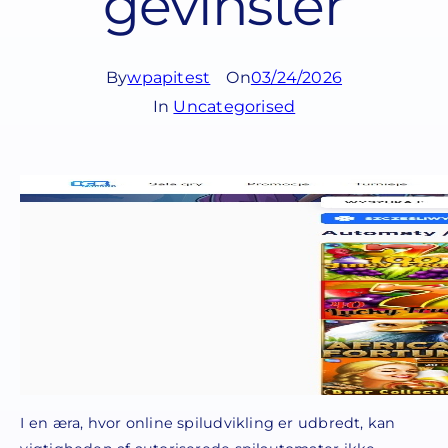
gevinster
By
wpapitest
On
03/24/2026
In
Uncategorised
I en æra, hvor online spiludvikling er udbredt, kan