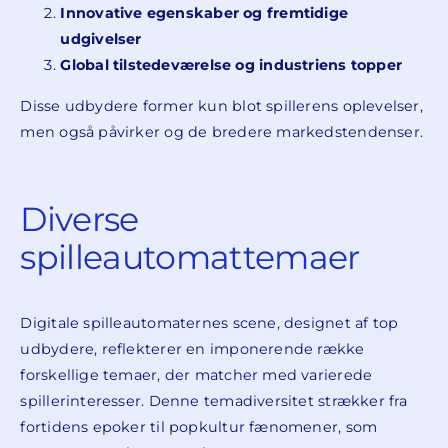
Innovative egenskaber og fremtidige
udgivelser
Global tilstedeværelse og industriens topper
Disse udbydere former kun blot spillerens oplevelser,
men også påvirker og de bredere markedstendenser.
Diverse
spilleautomattemaer
Digitale spilleautomaternes scene, designet af top
udbydere, reflekterer en imponerende række
forskellige temaer, der matcher med varierede
spillerinteresser. Denne temadiversitet strækker fra
fortidens epoker til popkultur fænomener, som