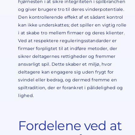
hjørnesten i at sikre integriteten i spilbranchen
og giver brugere tro til deres vinderpotentiale.
Den kontrollerende effekt af et sådant kontrol
kan ikke underskattes; det spiller en vigtig rolle
i at skabe tro mellem firmaer og deres klienter.
Ved at respektere reguleringsstandarder er
firmaer forpligtet til at indføre metoder, der
sikrer deltagernes rettigheder og fremmer
ansvarligt spil. Dette skaber et miljø, hvor
deltagere kan engagere sig uden frygt for
svindel eller bedrag, og dermed fremme en
spiltradition, der er forankret i pålidelighed og
lighed.
Fordelene ved at