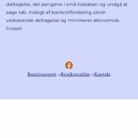
deltagelse, del pengene i små indsatser og undgå at
søge tab. Indsigt af bankrollfordeling sikrer
vedvarende deltagelse og minimerer økonomisk
trussel.
Facebook
Bussitransport
Reisikorraldus
Kontakt