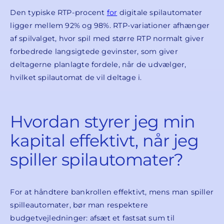
Den typiske RTP-procent
for
digitale spilautomater
ligger mellem 92% og 98%. RTP-variationer afhænger
af spilvalget, hvor spil med større RTP normalt giver
forbedrede langsigtede gevinster, som giver
deltagerne planlagte fordele, når de udvælger,
hvilket spilautomat de vil deltage i.
Hvordan styrer jeg min
kapital effektivt, når jeg
spiller spilautomater?
For at håndtere bankrollen effektivt, mens man spiller
spilleautomater, bør man respektere
budgetvejledninger: afsæt et fastsat sum til