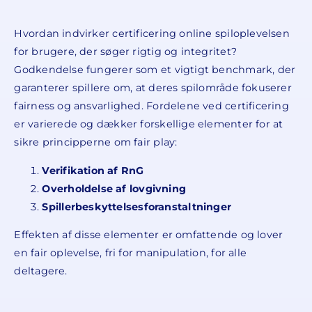
Hvordan indvirker certificering online spiloplevelsen
for brugere, der søger rigtig og integritet?
Godkendelse fungerer som et vigtigt benchmark, der
garanterer spillere om, at deres spilområde fokuserer
fairness og ansvarlighed. Fordelene ved certificering
er varierede og dækker forskellige elementer for at
sikre principperne om fair play:
Verifikation af RnG
Overholdelse af lovgivning
Spillerbeskyttelsesforanstaltninger
Effekten af disse elementer er omfattende og lover
en fair oplevelse, fri for manipulation, for alle
deltagere.