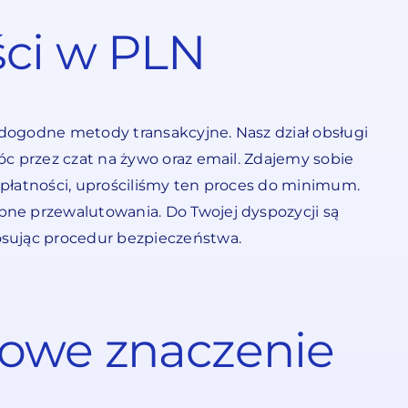
ści w PLN
 dogodne metody transakcyjne. Nasz dział obsługi
óc przez czat na żywo oraz email. Zdajemy sobie
 płatności, uprościliśmy ten proces do minimum.
bne przewalutowania. Do Twojej dyspozycji są
osując procedur bezpieczeństwa.
zowe znaczenie