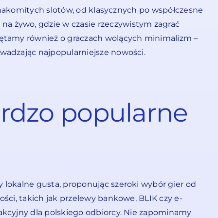
 znakomitych slotów, od klasycznych po współczesne
a żywo, gdzie w czasie rzeczywistym zagrać
iętamy również o graczach wolących minimalizm –
wadzając najpopularniejsze nowości.
bardzo popularne
 lokalne gusta, proponując szeroki wybór gier od
ści, takich jak przelewy bankowe, BLIK czy e-
akcyjny dla polskiego odbiorcy. Nie zapominamy