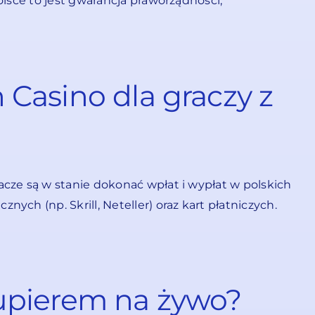
lsce to jest gwarancja praworządności,
 Casino dla graczy z
racze są w stanie dokonać wpłat i wypłat w polskich
ch (np. Skrill, Neteller) oraz kart płatniczych.
rupierem na żywo?