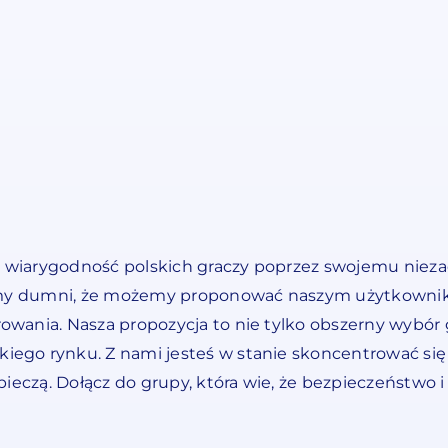
ała wiarygodność polskich graczy poprzez swojemu nie
teśmy dumni, że możemy proponować naszym użytkowni
wania. Nasza propozycja to nie tylko obszerny wybór 
o rynku. Z nami jesteś w stanie skoncentrować się na 
pieczą. Dołącz do grupy, która wie, że bezpieczeństwo 