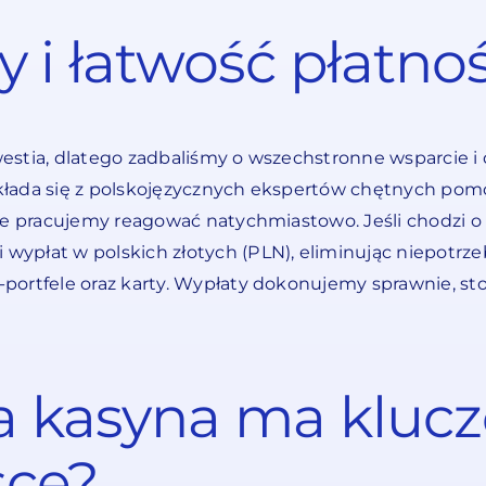
 i łatwość płatno
estia, dlatego zadbaliśmy o wszechstronne wsparcie i
 składa się z polskojęzycznych ekspertów chętnych pom
nie pracujemy reagować natychmiastowo. Jeśli chodzi o
ypłat w polskich złotych (PLN), eliminując niepotrze
portfele oraz karty. Wypłaty dokonujemy sprawnie, st
ja kasyna ma kluc
sce?