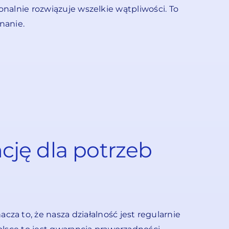
jonalnie rozwiązuje wszelkie wątpliwości. To
nanie.
cję dla potrzeb
a to, że nasza działalność jest regularnie