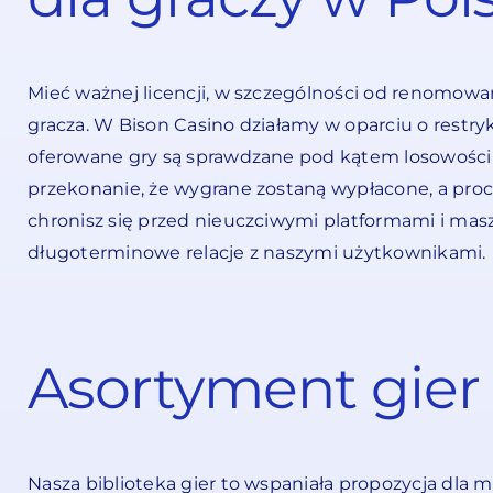
Mieć ważnej licencji, w szczególności od renomowan
gracza. W Bison Casino działamy w oparciu o restry
oferowane gry są sprawdzane pod kątem losowości i 
przekonanie, że wygrane zostaną wypłacone, a proce
chronisz się przed nieuczciwymi platformami i ma
długoterminowe relacje z naszymi użytkownikami.
Asortyment gier
Nasza biblioteka gier to wspaniała propozycja dla 