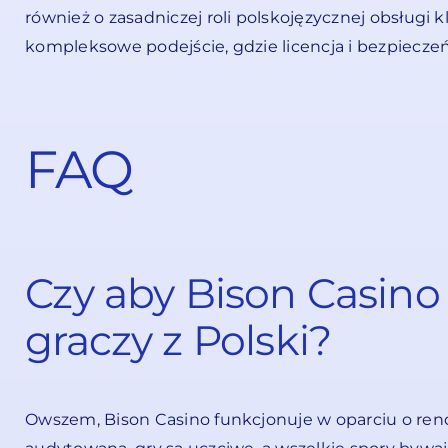
również o zasadniczej roli polskojęzycznej obsługi kl
kompleksowe podejście, gdzie licencja i bezpiecze
FAQ
Czy aby Bison Casino
graczy z Polski?
Owszem, Bison Casino funkcjonuje w oparciu o renom