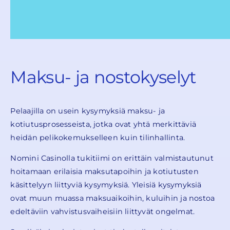
Maksu- ja nostokyselyt
Pelaajilla on usein kysymyksiä maksu- ja
kotiutusprosesseista, jotka ovat yhtä merkittäviä
heidän pelikokemukselleen kuin tilinhallinta.
Nomini Casinolla tukitiimi on erittäin valmistautunut
hoitamaan erilaisia maksutapoihin ja kotiutusten
käsittelyyn liittyviä kysymyksiä. Yleisiä kysymyksiä
ovat muun muassa maksuaikoihin, kuluihin ja nostoa
edeltäviin vahvistusvaiheisiin liittyvät ongelmat.