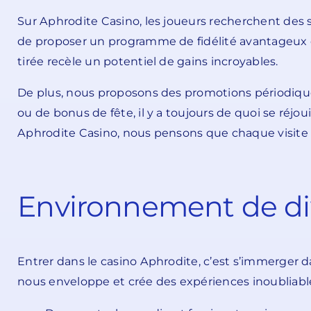
Sur Aphrodite Casino, les joueurs recherchent des 
de proposer un programme de fidélité avantageux qu
tirée recèle un potentiel de gains incroyables.
De plus, nous proposons des promotions périodiques
ou de bonus de fête, il y a toujours de quoi se réjo
Aphrodite Casino, nous pensons que chaque visite d
Environnement de di
Entrer dans le casino Aphrodite, c’est s’immerger d
nous enveloppe et crée des expériences inoubliable