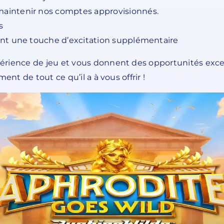
aintenir nos comptes approvisionnés.
s
nt une touche d’excitation supplémentaire
érience de jeu et vous donnent des opportunités exce
ent de tout ce qu’il a à vous offrir !