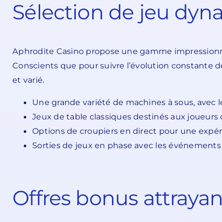
Sélection de jeu dy
Aphrodite Casino propose une gamme impressionnan
Conscients que pour suivre l’évolution constante 
et varié.
Une grande variété de machines à sous, avec l
Jeux de table classiques destinés aux joueurs
Options de croupiers en direct pour une expé
Sorties de jeux en phase avec les événements
Offres bonus attraya