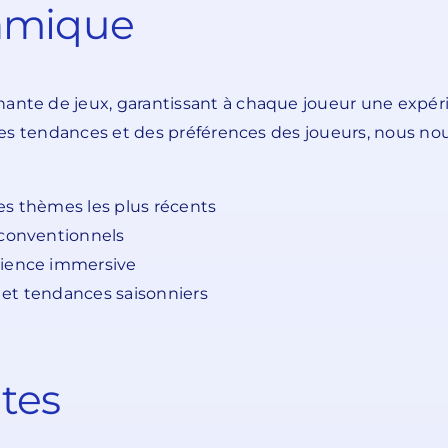
namique
te de jeux, garantissant à chaque joueur une expérie
des tendances et des préférences des joueurs, nous no
es thèmes les plus récents
 conventionnels
rience immersive
 et tendances saisonniers
ntes