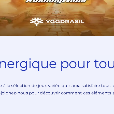
ergique pour tous
 à la sélection de jeux variée qui saura satisfaire tous
 Rejoignez-nous pour découvrir comment ces éléments s’