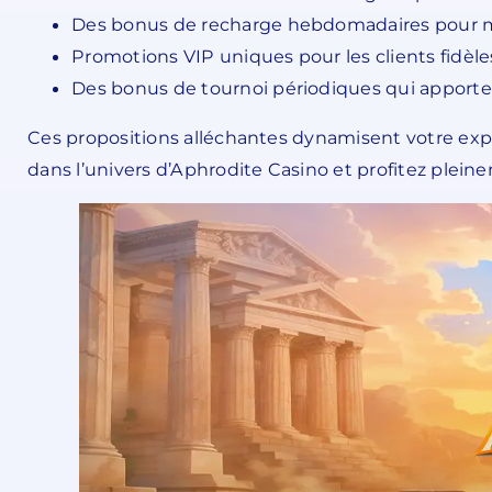
Des bonus de recharge hebdomadaires pour m
Promotions VIP uniques pour les clients fidèle
Des bonus de tournoi périodiques qui apporte
Ces propositions alléchantes dynamisent votre exp
dans l’univers d’Aphrodite Casino et profitez pleinem