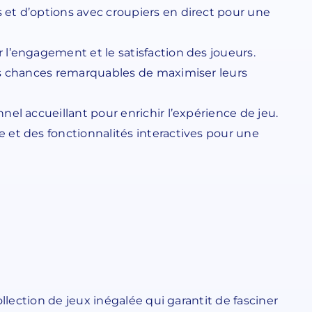
 et d’options avec croupiers en direct pour une
 l’engagement et le satisfaction des joueurs.
des chances remarquables de maximiser leurs
el accueillant pour enrichir l’expérience de jeu.
 et des fonctionnalités interactives pour une
lection de jeux inégalée qui garantit de fasciner