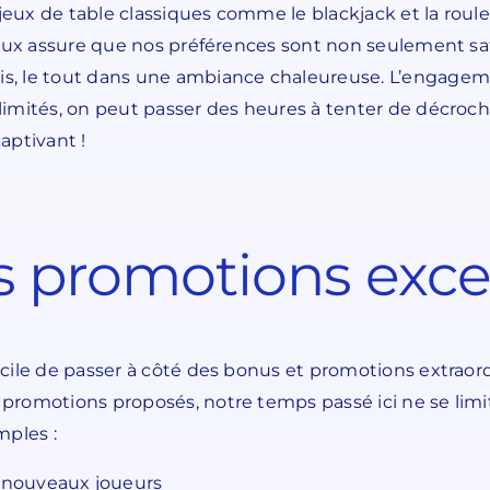
 jeux de table classiques comme le blackjack et la roul
es jeux assure que nos préférences sont non seulement s
is, le tout dans une ambiance chaleureuse. L’engagemen
llimités, on peut passer des heures à tenter de décroch
aptivant !
s promotions exce
fficile de passer à côté des bonus et promotions extrao
t promotions proposés, notre temps passé ici ne se lim
mples :
 nouveaux joueurs