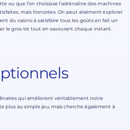
ette ou que l’on choisisse l’adrénaline des machines
atisfaites, mais honorées. On peut aisément explorer
t du casino à satisfaire tous les goûts en fait un
er le gros lot tout en savourant chaque instant.
ptionnels
rdinaires qui améliorent véritablement notre
ite plus au simple jeu, mais cherche également à