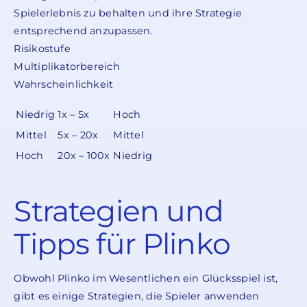
Spielerlebnis zu behalten und ihre Strategie
entsprechend anzupassen.
Risikostufe
Multiplikatorbereich
Wahrscheinlichkeit
Niedrig
1x – 5x
Hoch
Mittel
5x – 20x
Mittel
Hoch
20x – 100x
Niedrig
Strategien und
Tipps für Plinko
Obwohl Plinko im Wesentlichen ein Glücksspiel ist,
gibt es einige Strategien, die Spieler anwenden