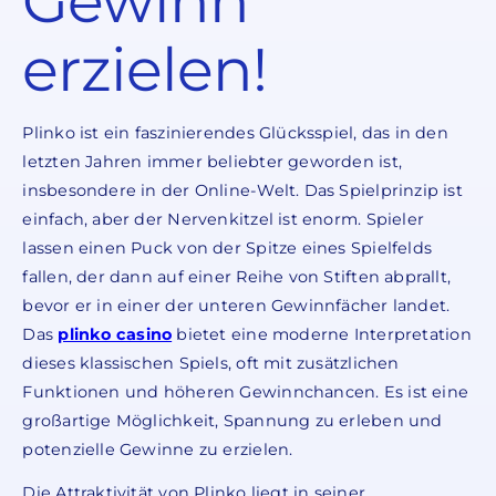
Gewinn
erzielen!
Plinko ist ein faszinierendes Glücksspiel, das in den
letzten Jahren immer beliebter geworden ist,
insbesondere in der Online-Welt. Das Spielprinzip ist
einfach, aber der Nervenkitzel ist enorm. Spieler
lassen einen Puck von der Spitze eines Spielfelds
fallen, der dann auf einer Reihe von Stiften abprallt,
bevor er in einer der unteren Gewinnfächer landet.
Das
plinko casino
bietet eine moderne Interpretation
dieses klassischen Spiels, oft mit zusätzlichen
Funktionen und höheren Gewinnchancen. Es ist eine
großartige Möglichkeit, Spannung zu erleben und
potenzielle Gewinne zu erzielen.
Die Attraktivität von Plinko liegt in seiner