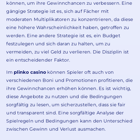
können, um ihre Gewinnchancen zu verbessern. Eine
gängige Strategie ist es, sich auf Fächer mit
moderaten Multiplikatoren zu konzentrieren, da diese
eine höhere Wahrscheinlichkeit haben, getroffen zu
werden. Eine andere Strategie ist es, ein Budget
festzulegen und sich daran zu halten, um zu
vermeiden, zu viel Geld zu verlieren. Die Disziplin ist
ein entscheidender Faktor.
Im
plinko casino
können Spieler oft auch von
verschiedenen Boni und Promotionen profitieren, die
ihre Gewinnchancen erhöhen können. Es ist wichtig,
diese Angebote zu nutzen und die Bedingungen
sorgfältig zu lesen, um sicherzustellen, dass sie fair
und transparent sind. Eine sorgfältige Analyse der
Spielregeln und Bedingungen kann den Unterschied
zwischen Gewinn und Verlust ausmachen.