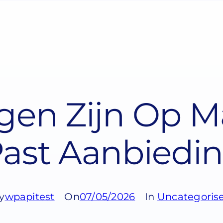
gen Zijn Op Ma
Past Aanbiedi
y
wpapitest
On
07/05/2026
In
Uncategoris