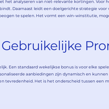
t analyseren van niet-relevante kortingen. Voor het o
bindt. Daarnaast leidt een doelgerichte strategie voor
t beogen te spelen. Het vormt een win-winstitutie, mog
 Gebruikelijke Pr
. Een standaard wekelijkse bonus is voor elke speler g
ersonaliseerde aanbiedingen zijn dynamisch en kunne
 tevredenheid. Het is het onderscheid tussen een me