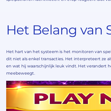
Het Belang van 
Het hart van het systeem is het monitoren van spele
dit niet als enkel transacties. Het interpreteert z
en wat hij waarschijnlijk leuk vindt. Het verandert
meebeweegt.