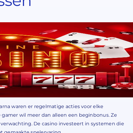
ssen
rna waren er regelmatige acties voor elke
 gamer wil meer dan alleen een beginbonus. Ze
 verwachting. De casino investeert in systemen die
at gemaakte spelervaring.