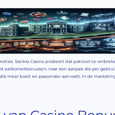
ties. Sankra Casino probeert dat patroon te verbreken.
rd welkomstbonussen, naar een aanpak die per gebruike
die meer boeit en passender aanvoelt. In de marketing