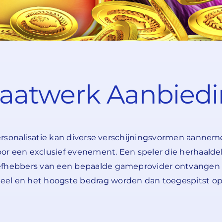
 Maatwerk Aanbied
? Personalisatie kan diverse verschijningsvormen aanne
voor een exclusief evenement. Een speler die herhaalde
efhebbers van een bepaalde gameprovider ontvangen fre
eel en het hoogste bedrag worden dan toegespitst op 