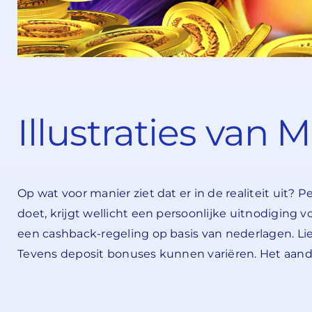
Illustraties van
Op wat voor manier ziet dat er in de realiteit uit
doet, krijgt wellicht een persoonlijke uitnodiging 
een cashback-regeling op basis van nederlagen. Li
Tevens deposit bonuses kunnen variëren. Het aand