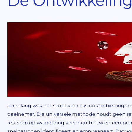
De Ontwikkeling
Jarenlang was het script voor casino-aanbiedingen
deelnemer. Die universele methode houdt geen rek
rekenen op waardering voor hun trouw en een premi
spelpatronen identificeert en erop reageert. Dat 