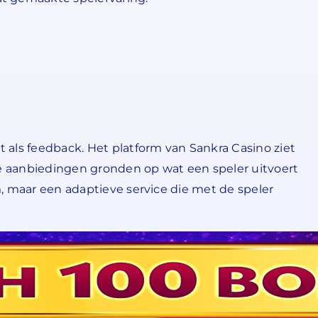
n
t als feedback. Het platform van Sankra Casino ziet
n ze aanbiedingen gronden op wat een speler uitvoert
rm, maar een adaptieve service die met de speler