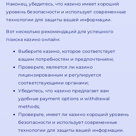
Наконец, убедитесь, что казино имеет хороший
уровень безопасности и использует современные
технологии для защиты вашей информации.
Вот несколько рекомендаций для успешного
поиска казино онлайн:
Выберите казино, которое соответствует
вашим потребностям и предпочтениям;
Проверьте, является ли казино
лицензированным и регулируется
соответствующими органами;
Убедитесь, что казино предлагает вам
удобные payment options и withdrawal
methods;
Проверьте, имеет ли казино хороший уровень
безопасности и использует современные
технологии для защиты вашей информации.