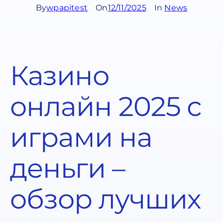
By
wpapitest
On
12/11/2025
In
News
Казино
онлайн 2025 с
играми на
деньги –
обзор лучших