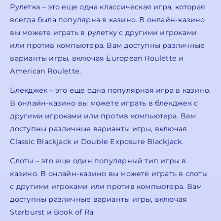
Рулетка – это еще одна классическая игра, которая
всегда была популярна в казино. В онлайн-казино
вы можете играть в рулетку с другими игроками
или против компьютера. Вам доступны различные
варианты игры, включая European Roulette и
American Roulette.
Блекджек – это еще одна популярная игра в казино.
В онлайн-казино вы можете играть в блекджек с
другими игроками или против компьютера. Вам
доступны различные варианты игры, включая
Classic Blackjack и Double Exposure Blackjack.
Слоты – это еще один популярный тип игры в
казино. В онлайн-казино вы можете играть в слоты
с другими игроками или против компьютера. Вам
доступны различные варианты игры, включая
Starburst и Book of Ra.