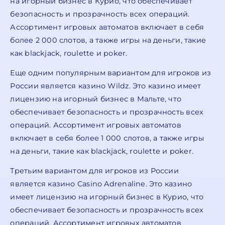
на игорный бизнес в Курио, что обеспечивает
безопасность и прозрачность всех операций.
Ассортимент игровых автоматов включает в себя
более 2 000 слотов, а также игры на деньги, такие
как blackjack, roulette и poker.
Еще одним популярным вариантом для игроков из
России является казино Wildz. Это казино имеет
лицензию на игорный бизнес в Мальте, что
обеспечивает безопасность и прозрачность всех
операций. Ассортимент игровых автоматов
включает в себя более 1 000 слотов, а также игры
на деньги, такие как blackjack, roulette и poker.
Третьим вариантом для игроков из России
является казино Casino Adrenaline. Это казино
имеет лицензию на игорный бизнес в Курио, что
обеспечивает безопасность и прозрачность всех
операций. Ассортимент игровых автоматов