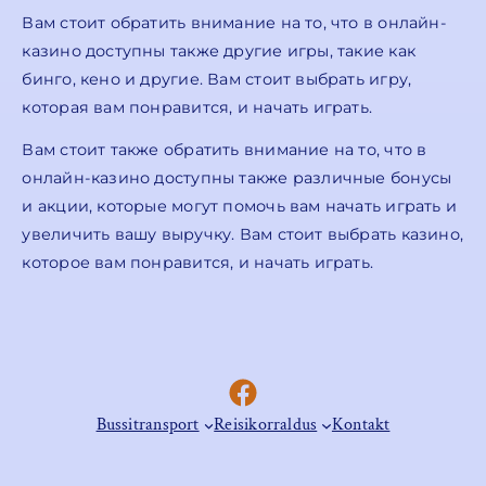
Вам стоит обратить внимание на то, что в онлайн-
казино доступны также другие игры, такие как
бинго, кено и другие. Вам стоит выбрать игру,
которая вам понравится, и начать играть.
Вам стоит также обратить внимание на то, что в
онлайн-казино доступны также различные бонусы
и акции, которые могут помочь вам начать играть и
увеличить вашу выручку. Вам стоит выбрать казино,
которое вам понравится, и начать играть.
Facebook
Bussitransport
Reisikorraldus
Kontakt