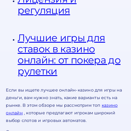
регуляция
Лучшие игры для
ставок в казино
онлайн: от покера до
рулетки
Если вы ищете лучшее онлайн-казино для игры на
деньги, вам нужно знать, какие варианты есть на
рынке. В этом обзоре мы рассмотрим топ
казино
онлайн
, которые предлагают игрокам широкий
выбор слотов и игровых автоматов.