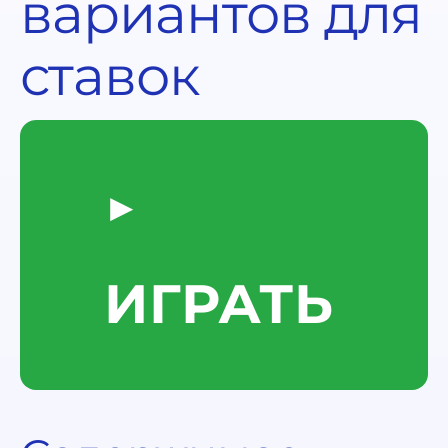
вариантов для
ставок
▶️
ИГРАТЬ