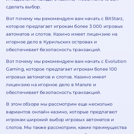
сделать выбор.
Вот почему мы рекомендуем вам начать с BitStarz,
которое предлагает игрокам более 3 000 игровых
автоматов и слотов. Казино имеет лицензию на
игорное дело в Курильских островах и
обеспечивает безопасность транзакций.
Вот почему мы рекомендуем вам начать с Evolution
Gaming, которое предлагает игрокам более 100
игровых автоматов и слотов. Казино имеет
лицензию на игорное дело в Мальте и
обеспечивает безопасность транзакций.
В этом обзоре мы рассмотрим еще несколько
вариантов онлайн-казино, которые предлагают
игрокам широкий выбор игровых автоматов и
слотов. Мы также рассмотрим, какие преимущества