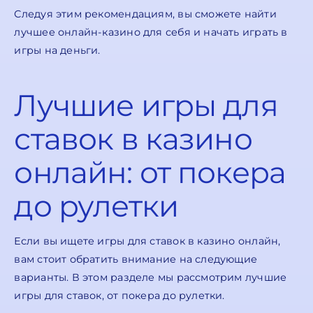
Следуя этим рекомендациям, вы сможете найти
лучшее онлайн-казино для себя и начать играть в
игры на деньги.
Лучшие игры для
ставок в казино
онлайн: от покера
до рулетки
Если вы ищете игры для ставок в казино онлайн,
вам стоит обратить внимание на следующие
варианты. В этом разделе мы рассмотрим лучшие
игры для ставок, от покера до рулетки.