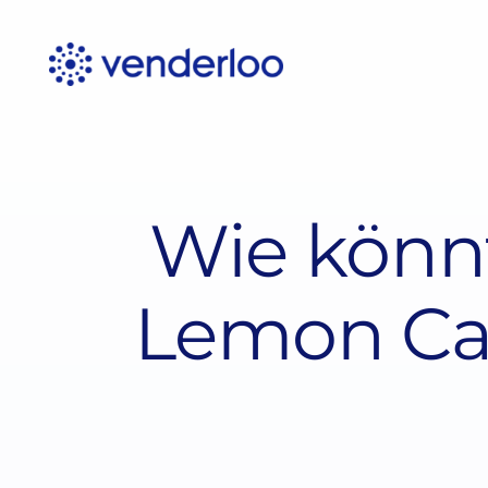
Skip
to
content
Wie könnt
Lemon Ca