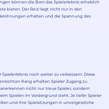
ungen können die Boni das Spielerlebnis erheblich
 bieten. Der Reiz liegt nicht nur in den
e Belohnungen erhalten und die Spannung des
Spielerlebnis noch weiter zu verbessern. Diese
rreichten Rang erhalten Spieler Zugang zu
 anerkennen nicht nur treue Spieler, sondern
im Spielen im Vordergrund steht. Je tiefer Spieler
ießen und ihre Spielsitzungen in unvergessliche