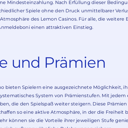
d eine Mindesteinzahlung. Nach Erfüllung dieser Beding
edlicher Spiele ohne den Druck unmittelbarer Verluste
 Atmosphäre des Lemon Casinos. Für alle, die weiter
nmeldeboni einen attraktiven Einstieg.
e und Prämien
ieten Spielern eine ausgezeichnete Möglichkeit, ihr 
ystematisches System von Prämienstufen. Mit jedem e
en, die den Spielspaß weiter steigern. Diese Prämien
ffen so eine aktive Atmosphäre, in der die Freiheit be
hr können sie die Vorteile ihrer jeweiligen Stufe gen