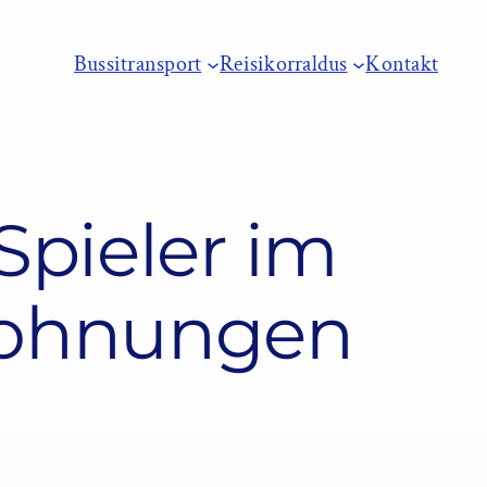
Bussitransport
Reisikorraldus
Kontakt
Spieler im
lohnungen