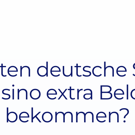
en deutsche 
sino extra Be
bekommen?