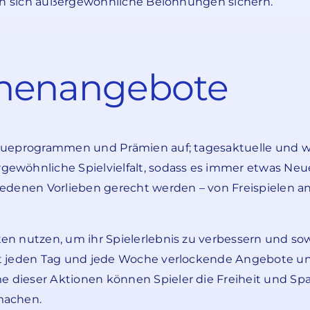
ann sich außergewöhnliche Belohnungen sichern.
henangebote
reueprogrammen und Prämien auf; tagesaktuelle und w
ewöhnliche Spielvielfalt, sodass es immer etwas Neu
iedenen Vorlieben gerecht werden – von Freispielen a
n nutzen, um ihr Spielerlebnis zu verbessern und sow
t jeden Tag und jede Woche verlockende Angebote und
 dieser Aktionen können Spieler die Freiheit und S
machen.