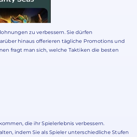
elohnungen zu verbessern. Sie dürfen
rüber hinaus offerieren tägliche Promotions und
nen fragt man sich, welche Taktiken die besten
ommen, die ihr Spielerlebnis verbessern.
en, indem Sie als Spieler unterschiedliche Stufen