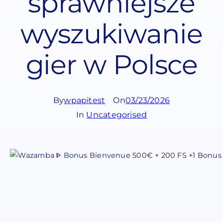
sprawniejsze
wyszukiwanie
gier w Polsce
By
wpapitest
On
03/23/2026
In
Uncategorised