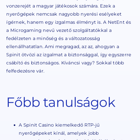
vonzerejét a magyar játékosok számára. Ezek a
nyerőgépek nemcsak nagyobb nyerési esélyeket
ígérnek, hanem egy izgalmas élményt is. A NetEnt és
a Microgaming nevű vezető szolgáltatókkal a
fedélzeten a minőség és a változatosság
ellenállhatatlan. Ami megragad, az az, ahogyan a
Spinit ötvözi az izgalmat a biztonsággal, így egyszerre
csábító és biztonságos. Kíváncsi vagy? Sokkal több
felfedezésre vár.
Főbb tanulságok
A Spinit Casino kiemelkedő RTP-jű
nyerőgépeket kínál, amelyek jobb