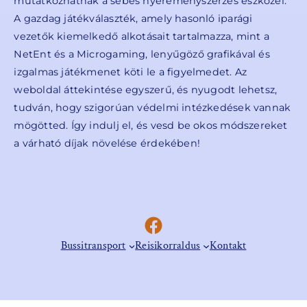
mutatkozhatnak a sebes nyereményszerzés eszközei.
A gazdag játékválaszték, amely hasonló iparági
vezetők kiemelkedő alkotásait tartalmazza, mint a
NetEnt és a Microgaming, lenyűgöző grafikával és
izgalmas játékmenet köti le a figyelmedet. Az
weboldal áttekintése egyszerű, és nyugodt lehetsz,
tudván, hogy szigorúan védelmi intézkedések vannak
mögötted. Így indulj el, és vesd be okos módszereket
a várható díjak növelése érdekében!
Facebook
Bussitransport
Reisikorraldus
Kontakt