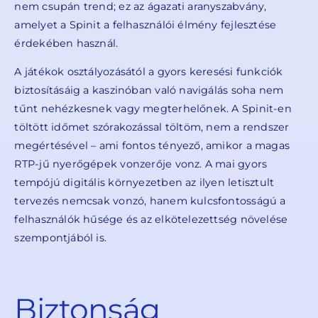
nem csupán trend; ez az ágazati aranyszabvány,
amelyet a Spinit a felhasználói élmény fejlesztése
érdekében használ.
A játékok osztályozásától a gyors keresési funkciók
biztosításáig a kaszinóban való navigálás soha nem
tűnt nehézkesnek vagy megterhelőnek. A Spinit-en
töltött időmet szórakozással töltöm, nem a rendszer
megértésével – ami fontos tényező, amikor a magas
RTP-jű nyerőgépek vonzerője vonz. A mai gyors
tempójú digitális környezetben az ilyen letisztult
tervezés nemcsak vonzó, hanem kulcsfontosságú a
felhasználók hűsége és az elkötelezettség növelése
szempontjából is.
Biztonság