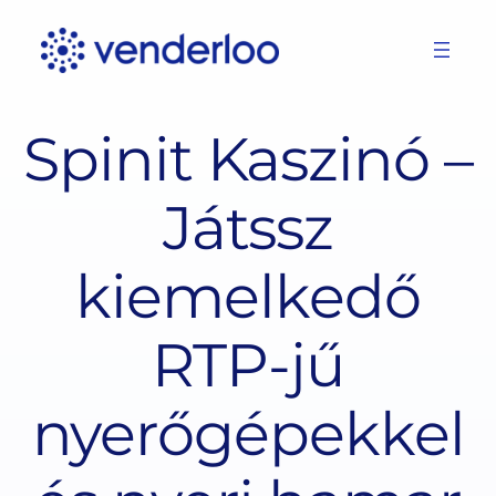
Skip
to
content
Spinit Kaszinó –
Játssz
kiemelkedő
RTP-jű
nyerőgépekkel