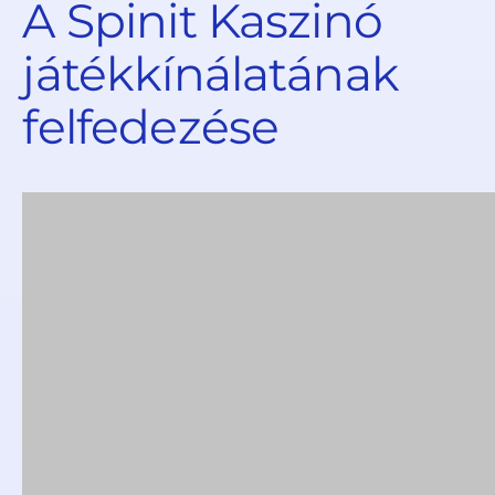
A Spinit Kaszinó
játékkínálatának
felfedezése