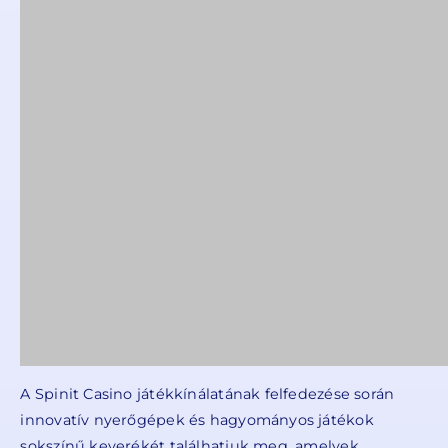
A Spinit Casino játékkínálatának felfedezése során
innovatív nyerőgépek és hagyományos játékok
sokszínű keverékét találhatjuk meg, amelyek