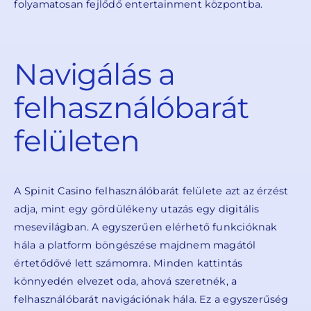
folyamatosan fejlődő entertainment központba.
Navigálás a
felhasználóbarát
felületen
A Spinit Casino felhasználóbarát felülete azt az érzést
adja, mint egy gördülékeny utazás egy digitális
mesevilágban. A egyszerűen elérhető funkcióknak
hála a platform böngészése majdnem magától
értetődővé lett számomra. Minden kattintás
könnyedén elvezet oda, ahová szeretnék, a
felhasználóbarát navigációnak hála. Ez a egyszerűség