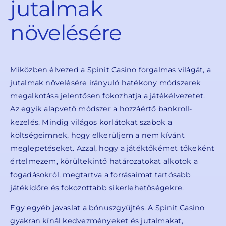
jutalmak
növelésére
Miközben élvezed a Spinit Casino forgalmas világát, a
jutalmak növelésére irányuló hatékony módszerek
megalkotása jelentősen fokozhatja a játékélvezetet.
Az egyik alapvető módszer a hozzáértő bankroll-
kezelés. Mindig világos korlátokat szabok a
költségeimnek, hogy elkerüljem a nem kívánt
meglepetéseket. Azzal, hogy a játéktőkémet tőkeként
értelmezem, körültekintő határozatokat alkotok a
fogadásokról, megtartva a forrásaimat tartósabb
játékidőre és fokozottabb sikerlehetőségekre.
Egy egyéb javaslat a bónuszgyűjtés. A Spinit Casino
gyakran kínál kedvezményeket és jutalmakat,